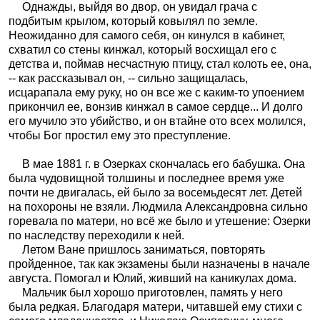
Однажды, выйдя во двор, он увидал грача с
подбитым крылом, который ковылял по земле.
Неожиданно для самого себя, он кинулся в кабинет,
схватил со стены кинжал, который восхищал его с
детства и, поймав несчастную птицу, стал колоть ее, она,
-- как рассказывал он, -- сильно защищалась,
исцарапала ему руку, но он все же с каким-то упоением
прикончил ее, вонзив кинжал в самое сердце... И долго
его мучило это убийство, и он втайне ото всех молился,
чтобы Бог простил ему это преступление.
В мае 1881 г. в Озерках скончалась его бабушка. Она
была чудовищной толшины и последнее время уже
почти не двигалась, ей было за восемьдесят лет. Детей
на похороны не взяли. Людмила Александровна сильно
горевала по матери, но всё же было и утешение: Озерки
по наследству переходили к ней.
Летом Ване пришлось заниматься, повторять
пройденное, так как экзамены были назначены в начале
августа. Помогал и Юлий, живший на каникулах дома.
Мальчик был хорошо приготовлен, память у него
была редкая. Благодаря матери, читавшей ему стихи с