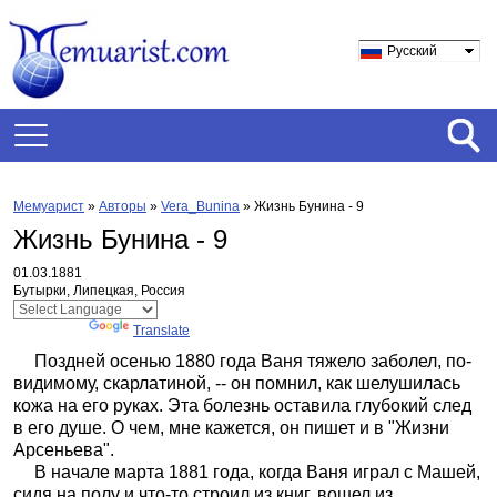
Русский
Мемуарист
»
Авторы
»
Vera_Bunina
»
Жизнь Бунина - 9
Жизнь Бунина - 9
01.03.1881
Бутырки, Липецкая, Россия
Powered by
Translate
Поздней осенью 1880 года Ваня тяжело заболел, по-
видимому, скарлатиной, -- он помнил, как шелушилась
кожа на его руках. Эта болезнь оставила глубокий след
в его душе. О чем, мне кажется, он пишет и в "Жизни
Арсеньева".
В начале марта 1881 года, когда Ваня играл с Машей,
сидя на полу и что-то строил из книг, вошел из