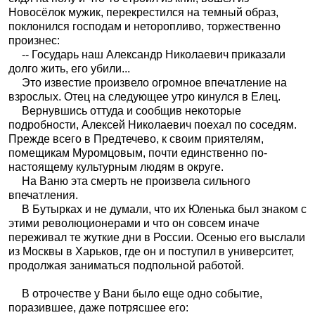
Новосёлок мужик, перекрестился на темный образ,
поклонился господам и неторопливо, торжественно
произнес:
-- Государь наш Александр Николаевич приказали
долго жить, его убили...
Это известие произвело огромное впечатление на
взрослых. Отец на следующее утро кинулся в Елец.
Вернувшись оттуда и сообщив некоторые
подробности, Алексей Николаевич поехал по соседям.
Прежде всего в Предтечево, к своим приятелям,
помещикам Муромцовым, почти единственно по-
настоящему культурным людям в округе.
На Ваню эта смерть не произвела сильного
впечатления.
В Бутырках и не думали, что их Юленька был знаком с
этими революционерами и что он совсем иначе
переживал те жуткие дни в России. Осенью его выслали
из Москвы в Харьков, где он и поступил в университет,
продолжая заниматься подпольной работой.
В отрочестве у Вани было еще одно событие,
поразившее, даже потрясшее его: