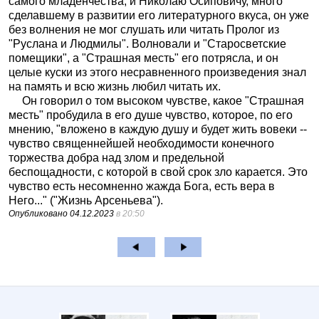
самого младенчества, и Николаю Осиповичу, много
сделавшему в развитии его литературного вкуса, он уже
без волнения не мог слушать или читать Пролог из
"Руслана и Людмилы". Волновали и "Старосветские
помещики", а "Страшная месть" его потрясла, и он
целые куски из этого несравненного произведения знал
на память и всю жизнь любил читать их.
Он говорил о том высоком чувстве, какое "Страшная
месть" пробудила в его душе чувство, которое, по его
мнению, "вложено в каждую душу и будет жить вовеки --
чувство священнейшей необходимости конечного
торжества добра над злом и предельной
беспощадности, с которой в свой срок зло карается. Это
чувство есть несомненно жажда Бога, есть вера в
Него..." ("Жизнь Арсеньева").
Опубликовано
04.12.2023
в 20:50