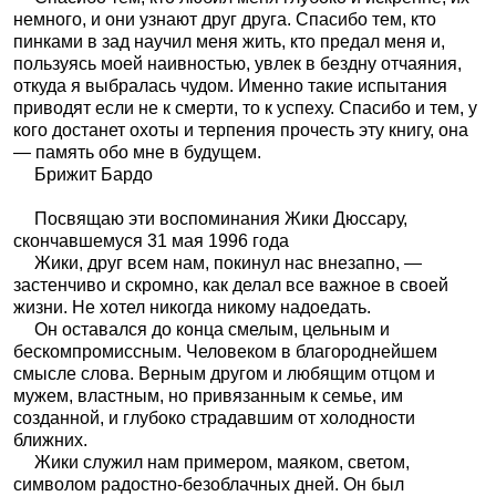
немного, и они узнают друг друга. Спасибо тем, кто
пинками в зад научил меня жить, кто предал меня и,
пользуясь моей наивностью, увлек в бездну отчаяния,
откуда я выбралась чудом. Именно такие испытания
приводят если не к смерти, то к успеху. Спасибо и тем, у
кого достанет охоты и терпения прочесть эту книгу, она
— память обо мне в будущем.
Брижит Бардо
Посвящаю эти воспоминания Жики Дюссару,
скончавшемуся 31 мая 1996 года
Жики, друг всем нам, покинул нас внезапно, —
застенчиво и скромно, как делал все важное в своей
жизни. Не хотел никогда никому надоедать.
Он оставался до конца смелым, цельным и
бескомпромиссным. Человеком в благороднейшем
смысле слова. Верным другом и любящим отцом и
мужем, властным, но привязанным к семье, им
созданной, и глубоко страдавшим от холодности
ближних.
Жики служил нам примером, маяком, светом,
символом радостно-безоблачных дней. Он был