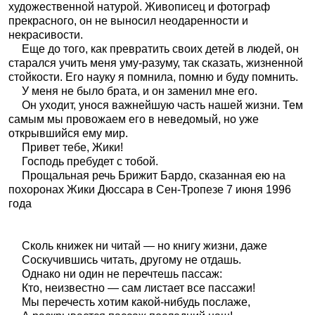
художественной натурой. Живописец и фотограф
прекрасного, он не выносил неодаренности и
некрасивости.
Еще до того, как превратить своих детей в людей, он
старался учить меня уму-разуму, так сказать, жизненной
стойкости. Его науку я помнила, помню и буду помнить.
У меня не было брата, и он заменил мне его.
Он уходит, унося важнейшую часть нашей жизни. Тем
самым мы провожаем его в неведомый, но уже
открывшийся ему мир.
Привет тебе, Жики!
Господь пребудет с тобой.
Прощальная речь Брижит Бардо, сказанная ею на
похоронах Жики Дюссара в Сен-Тропезе 7 июня 1996
года
Сколь книжек ни читай — но книгу жизни, даже
Соскучившись читать, другому не отдашь.
Однако ни один не перечтешь пассаж:
Кто, неизвестно — сам листает все пассажи!
Мы перечесть хотим какой-нибудь послаже,