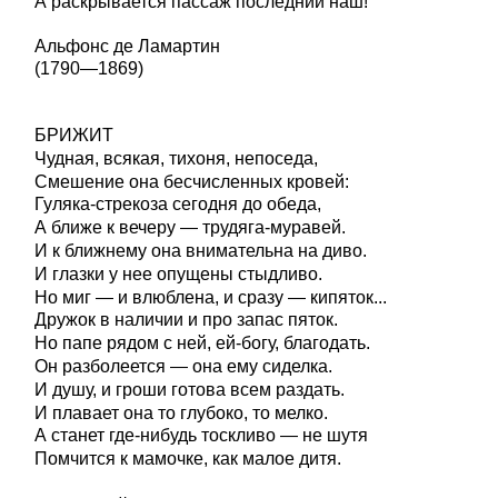
А раскрывается пассаж последний наш!
Альфонс де Ламартин
(1790—1869)
БРИЖИТ
Чудная, всякая, тихоня, непоседа,
Смешение она бесчисленных кровей:
Гуляка-стрекоза сегодня до обеда,
А ближе к вечеру — трудяга-муравей.
И к ближнему она внимательна на диво.
И глазки у нее опущены стыдливо.
Но миг — и влюблена, и сразу — кипяток...
Дружок в наличии и про запас пяток.
Но папе рядом с ней, ей-богу, благодать.
Он разболеется — она ему сиделка.
И душу, и гроши готова всем раздать.
И плавает она то глубоко, то мелко.
А станет где-нибудь тоскливо — не шутя
Помчится к мамочке, как малое дитя.