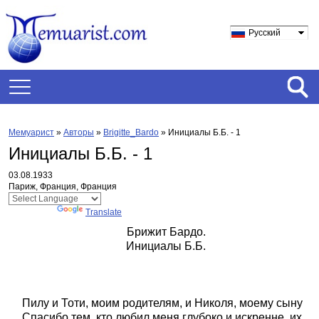
Русский
Мемуарист
»
Авторы
»
Brigitte_Bardo
»
Инициалы Б.Б. - 1
Инициалы Б.Б. - 1
03.08.1933
Париж, Франция, Франция
Powered by
Translate
Брижит Бардо.
Инициалы Б.Б.
Пилу и Тоти, моим родителям, и Николя, моему сыну
Спасибо тем, кто любил меня глубоко и искренне, их