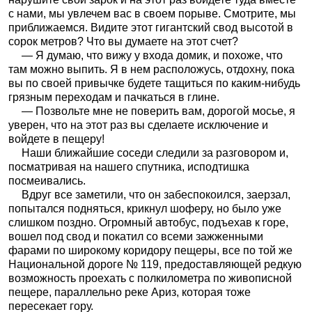
с нами, мы увлечем вас в своем порыве. Смотрите, мы
приближаемся. Видите этот гигантский свод высотой в
сорок метров? Что вы думаете на этот счет?
— Я думаю, что вижу у входа домик, и похоже, что
там можно выпить. Я в нем расположусь, отдохну, пока
вы по своей привычке будете тащиться по каким-нибудь
грязным переходам и пачкаться в глине.
— Позвольте мне не поверить вам, дорогой мосье, я
уверен, что на этот раз вы сделаете исключение и
войдете в пещеру!
Наши ближайшие соседи следили за разговором и,
посматривая на нашего спутника, исподтишка
посмеивались.
Вдруг все заметили, что он забеспокоился, заерзал,
попытался подняться, крикнул шоферу, но было уже
слишком поздно. Огромный автобус, подъехав к горе,
вошел под свод и покатил со всеми зажженными
фарами по широкому коридору пещеры, все по той же
Национальной дороге № 119, предоставляющей редкую
возможность проехать с полкилометра по живописной
пещере, параллельно реке Ариз, которая тоже
пересекает гору.