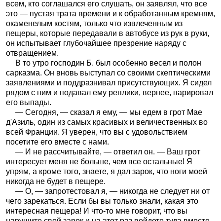
всем, кто соглашался его слушать, он заявлял, что все
это — пустая трата времени и к обработанным кремням,
окаменелым костям, только что извлеченным из
пещеры, которые передавали в автобусе из рук в руки,
он испытывает глубочайшее презрение наряду с
отвращением.
В то утро господин Б. был особенно весел и полон
сарказма. Он вновь выступал со своими скептическими
заявлениями и поддразнивал присутствующих. Я сидел
рядом с ним и подавал ему реплики, вернее, парировал
его выпады.
— Сегодня, — сказал я ему, — мы едем в грот Мае
д'Азиль, один из самых красивых и величественных во
всей Франции. Я уверен, что вы с удовольствием
посетите его вместе с нами.
— И не рассчитывайте, — ответил он. — Ваш грот
интересует меня не больше, чем все остальные! Я
упрям, а кроме того, знаете, я дал зарок, что ноги моей
никогда не будет в пещере.
— О, — запротестовал я, — никогда не следует ни от
чего зарекаться. Если бы вы только знали, какая это
интересная пещера! И что-то мне говорит, что вы
нарушите свой зарок и на этот раз войдете туда вместе