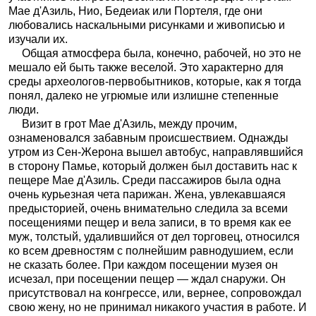
Мае д'Азиль, Нио, Бедеиак или Портеля, где они
любовались наскальными рисунками и живописью и
изучали их.
Общая атмосфера была, конечно, рабочей, но это не
мешало ей быть также веселой. Это характерно для
среды археологов-первобытников, которые, как я тогда
понял, далеко не угрюмые или излишне степенные
люди.
Визит в грот Мае д'Азиль, между прочим,
ознаменовался забавным происшествием. Однажды
утром из Сен-Жерона вышел автобус, направлявшийся
в сторону Памье, который должен был доставить нас к
пещере Мае д'Азиль. Среди пассажиров была одна
очень курьезная чета парижан. Жена, увлекавшаяся
предысторией, очень внимательно следила за всеми
посещениями пещер и вела записи, в то время как ее
муж, толстый, удалившийся от дел торговец, относился
ко всем древностям с полнейшим равнодушием, если
не сказать более. При каждом посещении музея он
исчезал, при посещении пещер — ждал снаружи. Он
присутствовал на конгрессе, или, вернее, сопровождал
свою жену, но не принимал никакого участия в работе. И