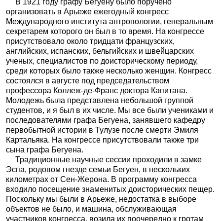
В 1921 году графу Бегуену было поручено
организовать в Арьеже ежегодный конгресс
Международного института антропологии, генеральным
секретарем которого он был в то время. На конгрессе
присутствовало около тридцати французских,
английских, испанских, бельгийских и швейцарских
ученых, специалистов по доисторическому периоду,
среди которых было также несколько женщин. Конгресс
состоялся в августе под председательством
профессора Коллеж-де-Франс доктора Капитана.
Молодежь была представлена небольшой группой
студентов, и я был в их числе. Мы все были учениками и
последователями графа Бегуена, занявшего кафедру
первобытной истории в Тулузе после смерти Эмиля
Картальяка. На конгрессе присутствовали также три
сына графа Бегуена.
Традиционные научные сессии проходили в замке
Эспа, родовом гнезде семьи Бегуен, в нескольких
километрах от Сен-Жерона. В программу конгресса
входило посещение знаменитых доисторических пещер.
Поскольку мы были в Арьеже, недостатка в выборе
объектов не было, и машина, обслуживающая
участников конгресса, возила их поочередно к гротам