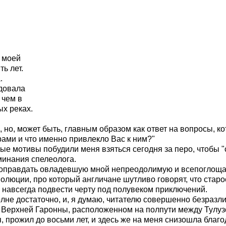
 моей
ь лет.
.
довала
 чем в
ых реках.
 но, может быть, главным образом как ответ на вопросы, к
ами и что именно привлекло Вас к ним?"
ные мотивы побудили меня взяться сегодня за перо, чтобы 
минания спелеолога.
 оправдать овладевшую мной непреодолимую и всепоглощаю
олюции, про который англичане шутливо говорят, что стар
 и навсегда подвести черту под полувеком приключений.
лне достаточно, и, я думаю, читателю совершенно безразл
и Верхней Гаронны, расположенном на полпути между Тулу
 прожил до восьми лет, и здесь же на меня снизошла благодат