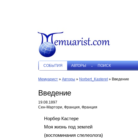
СОБЫТИЯ
АВТОРЫ
ПОИСК
Мемуарист
»
Авторы
»
Norbert_Kasteret
»
Введение
Введение
19.08.1897
Сен-Мартори, Франция, Франция
Норбер Кастере
Моя жизнь под землей
(воспоминания спелеолога)