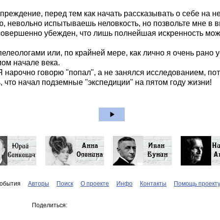
преждение, перед тем как начать рассказывать о себе на н
ю, невольно испытываешь неловкость, но позвольте мне в ви
 совершенно убежден, что лишь полнейшая искренность може
спелеологами или, по крайней мере, как лично я очень рано
мом начале века.
Я нарочно говорю "попал", а не занялся исследованием, пот
, что начал подземные "экспедиции" на пятом году жизни!
обытия
Авторы
Поиск
О проекте
Инфо
Контакты
Помощь проект
Поделиться: