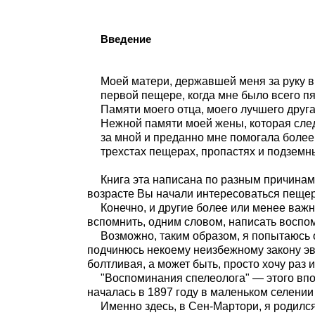
Введение
Моей матери, державшей меня за руку в
первой пещере, когда мне было всего пят
Памяти моего отца, моего лучшего друга
Нежной памяти моей жены, которая сле
за мной и преданно мне помогала более
трехстах пещерах, пропастях и подземн
Книга эта написана по разным причинам,
возрасте Вы начали интересоваться пещер
Конечно, и другие более или менее важ
вспомнить, одним словом, написать воспо
Возможно, таким образом, я попытаюсь
подчинюсь некоему неизбежному закону эв
болтливая, а может быть, просто хочу раз
"Воспоминания спелеолога" — этого впо
началась в 1897 году в маленьком селени
Именно здесь, в Сен-Мартори, я родился,