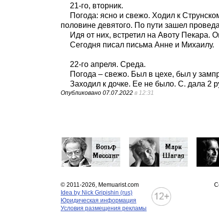
21-го, вторник.
Погода: ясно и свежо. Ходил к Струнском
половине девятого. По пути зашел проведа
Идя от них, встретил на Авоту Пекара. 
Сегодня писал письма Анне и Михаилу.
22-го апреля. Среда.
Погода – свежо. Был в цехе, был у зампр
Заходил к дочке. Ее не было. С. дала 2 
Опубликовано
07.07.2022
в 12:31
© 2011-2026, Memuarist.com
С
Idea by Nick Gripishin (rus)
Юридическая информация
Условия размещения рекламы