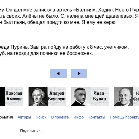
у. Он дал мне записку в артель «Балтия». Ходил. Некто Пур
ть своих. Алёны не было, С. налила мне щей щавелевых. Я
Он был пьян, обещал придти ко мне. Я ему не верю.
еда Пуринь. Завтра пойду на работу к 8 час. учетчиком.
руб. на гвозди для починки ее босоножек.
обытия
Авторы
Поиск
О проекте
Инфо
Контакты
Помощь проект
Поделиться: