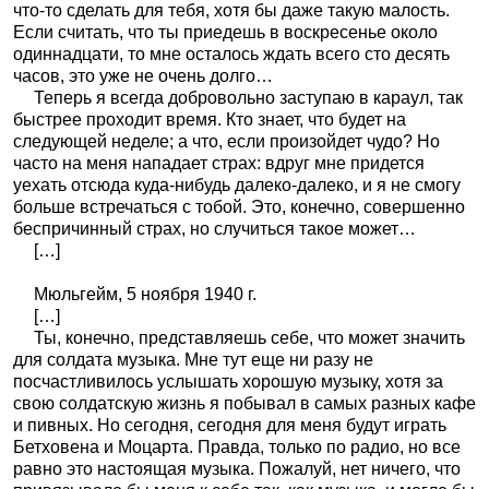
что-то сделать для тебя, хотя бы даже такую малость.
Если считать, что ты приедешь в воскресенье около
одиннадцати, то мне осталось ждать всего сто десять
часов, это уже не очень долго…
Теперь я всегда добровольно заступаю в караул, так
быстрее проходит время. Кто знает, что будет на
следующей неделе; а что, если произойдет чудо? Но
часто на меня нападает страх: вдруг мне придется
уехать отсюда куда-нибудь далеко-далеко, и я не смогу
больше встречаться с тобой. Это, конечно, совершенно
беспричинный страх, но случиться такое может…
[…]
Мюльгейм, 5 ноября 1940 г.
[…]
Ты, конечно, представляешь себе, что может значить
для солдата музыка. Мне тут еще ни разу не
посчастливилось услышать хорошую музыку, хотя за
свою солдатскую жизнь я побывал в самых разных кафе
и пивных. Но сегодня, сегодня для меня будут играть
Бетховена и Моцарта. Правда, только по радио, но все
равно это настоящая музыка. Пожалуй, нет ничего, что