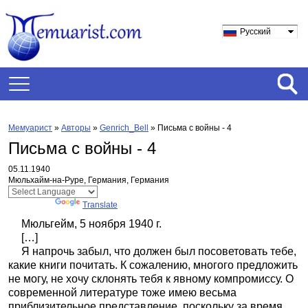
Русский
Мемуарист
»
Авторы
»
Genrich_Bell
»
Письма с войны - 4
Письма с войны - 4
05.11.1940
Мюльхайм-на-Руре, Германия, Германия
Powered by
Translate
Мюльгейм, 5 ноября 1940 г.
[…]
Я напрочь забыл, что должен был посоветовать тебе,
какие книги почитать. К сожалению, многого предложить
не могу, не хочу склонять тебя к явному компромиссу. О
современной литературе тоже имею весьма
приблизительное представление, поскольку за время