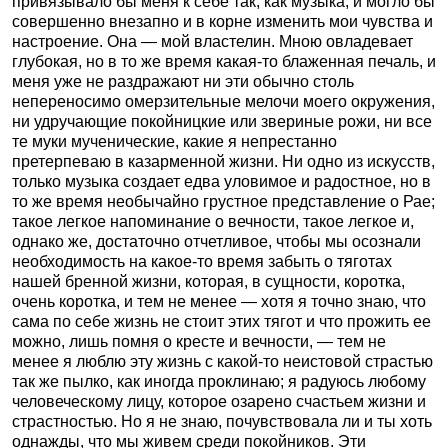
привязывало бы меня к себе так, как музыка, и могло бы
совершенно внезапно и в корне изменить мои чувства и
настроение. Она — мой властелин. Мною овладевает
глубокая, но в то же время какая-то блаженная печаль, и
меня уже не раздражают ни эти обычно столь
непереносимо омерзительные мелочи моего окружения,
ни удручающие покойницкие или звериные рожи, ни все
те муки мученические, какие я непрестанно
претерпеваю в казарменной жизни. Ни одно из искусств,
только музыка создает едва уловимое и радостное, но в
то же время необычайно грустное представление о Рае;
такое легкое напоминание о вечности, такое легкое и,
однако же, достаточно отчетливое, чтобы мы осознали
необходимость на какое-то время забыть о тяготах
нашей бренной жизни, которая, в сущности, коротка,
очень коротка, и тем не менее — хотя я точно знаю, что
сама по себе жизнь не стоит этих тягот и что прожить ее
можно, лишь помня о кресте и вечности, — тем не
менее я люблю эту жизнь с какой-то неистовой страстью
так же пылко, как иногда проклинаю; я радуюсь любому
человеческому лицу, которое озарено счастьем жизни и
страстностью. Но я не знаю, почувствовала ли и ты хоть
однажды, что мы живем среди покойников. Эти