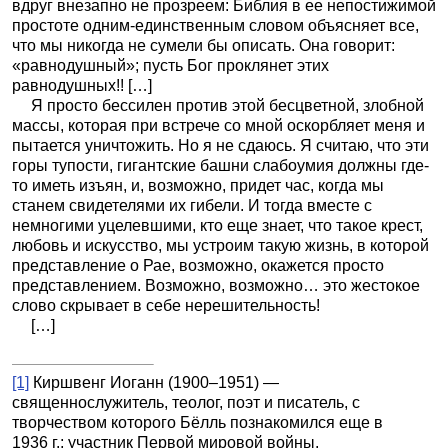
вдруг внезапно не прозреем: Библия в ее непостижимой
простоте одним-единственным словом объясняет все,
что мы никогда не сумели бы описать. Она говорит:
«равнодушный»; пусть Бог проклянет этих
равнодушных!! […]
Я просто бессилен против этой бесцветной, злобной
массы, которая при встрече со мной оскорбляет меня и
пытается уничтожить. Но я не сдаюсь. Я считаю, что эти
горы тупости, гигантские башни слабоумия должны где-
то иметь изъян, и, возможно, придет час, когда мы
станем свидетелями их гибели. И тогда вместе с
немногими уцелевшими, кто еще знает, что такое крест,
любовь и искусство, мы устроим такую жизнь, в которой
представление о Рае, возможно, окажется просто
представлением. Возможно, возможно… это жестокое
слово скрывает в себе нерешительность!
[…]
[1]
Киршвенг Иоганн (1900–1951) —
священнослужитель, теолог, поэт и писатель, с
творчеством которого Бёлль познакомился еще в
1936 г.; участник Первой мировой войны.