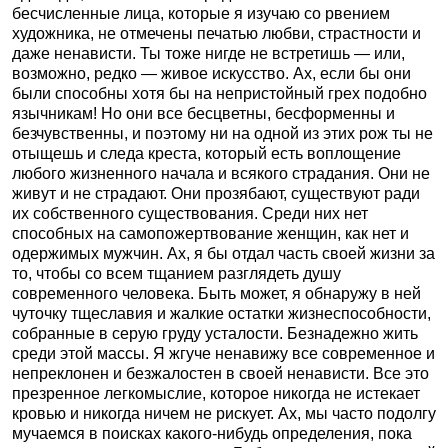
бесчисленные лица, которые я изучаю со рвением
художника, не отмечены печатью любви, страстности и
даже ненависти. Ты тоже нигде не встретишь — или,
возможно, редко — живое искусство. Ах, если бы они
были способны хотя бы на непристойный грех подобно
язычникам! Но они все бесцветны, бесформенны и
безчувственны, и поэтому ни на одной из этих рож ты не
отыщешь и следа креста, который есть воплощение
любого жизненного начала и всякого страдания. Они не
живут и не страдают. Они прозябают, существуют ради
их собственного существования. Среди них нет
способных на самопожертвование женщин, как нет и
одержимых мужчин. Ах, я бы отдал часть своей жизни за
то, чтобы со всем тщанием разглядеть душу
современного человека. Быть может, я обнаружу в ней
чуточку тщеславия и жалкие остатки жизнеспособности,
собранные в серую груду усталости. Безнадежно жить
среди этой массы. Я жгуче ненавижу все современное и
непреклонен и безжалостен в своей ненависти. Все это
презренное легкомыслие, которое никогда не истекает
кровью и никогда ничем не рискует. Ах, мы часто подолгу
мучаемся в поисках какого-нибудь определения, пока