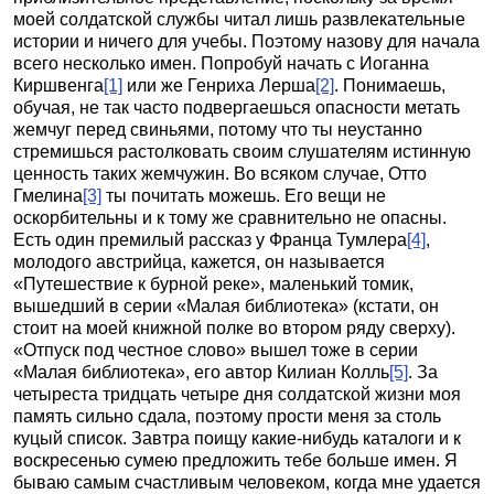
моей солдатской службы читал лишь развлекательные
истории и ничего для учебы. Поэтому назову для начала
всего несколько имен. Попробуй начать с Иоганна
Киршвенга
[1]
или же Генриха Лерша
[2]
. Понимаешь,
обучая, не так часто подвергаешься опасности метать
жемчуг перед свиньями, потому что ты неустанно
стремишься растолковать своим слушателям истинную
ценность таких жемчужин. Во всяком случае, Отто
Гмелина
[3]
ты почитать можешь. Его вещи не
оскорбительны и к тому же сравнительно не опасны.
Есть один премилый рассказ у Франца Тумлера
[4]
,
молодого австрийца, кажется, он называется
«Путешествие к бурной реке», маленький томик,
вышедший в серии «Малая библиотека» (кстати, он
стоит на моей книжной полке во втором ряду сверху).
«Отпуск под честное слово» вышел тоже в серии
«Малая библиотека», его автор Килиан Колль
[5]
. За
четыреста тридцать четыре дня солдатской жизни моя
память сильно сдала, поэтому прости меня за столь
куцый список. Завтра поищу какие-нибудь каталоги и к
воскресенью сумею предложить тебе больше имен. Я
бываю самым счастливым человеком, когда мне удается