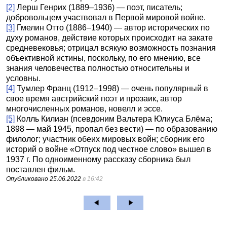
[2]
Лерш Генрих (1889–1936) — поэт, писатель;
добровольцем участвовал в Первой мировой войне.
[3]
Гмелин Отто (1886–1940) — автор исторических по
духу романов, действие которых происходит на закате
средневековья; отрицал всякую возможность познания
объективной истины, поскольку, по его мнению, все
знания человечества полностью относительны и
условны.
[4]
Тумлер Франц (1912–1998) — очень популярный в
свое время австрийский поэт и прозаик, автор
многочисленных романов, новелл и эссе.
[5]
Колль Килиан (псевдоним Вальтера Юлиуса Блёма;
1898 — май 1945, пропал без вести) — по образованию
филолог; участник обеих мировых войн; сборник его
историй о войне «Отпуск под честное слово» вышел в
1937 г. По одноименному рассказу сборника был
поставлен фильм.
Опубликовано
25.06.2022
в 16:42