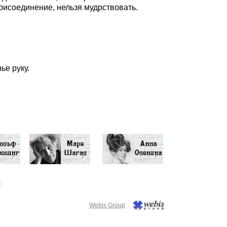
 присоединение, нельзя мудрствовать.
ье руку.
у
Webis Group