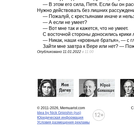
— В этом его сила, Петя. Если бы он рас
Нужно действовать без лишних рассужден
— Пожалуй, с крестьянами иначе и нельз
— А если не умеет?
— Вот мне так и кажется, что не умеет.
С восточной стороны доносились крики л
— Никак, наши «кровные братья», — с г
Зайти мне завтра к Вере или нет? — Пож
Опубликовано
11.01.2022
в 11:00
© 2011-2026, Memuarist.com
С
Idea by Nick Gripishin (rus)
Юридическая информация
Условия размещения рекламы