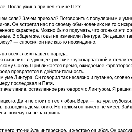
оле. После ужина пришел ко мне Петя.
ашем селе? Зачем приехал? Поговорить с популярным и умн
ков. Он встретил нас по своему обыкновению: не то с искре
енного характера. Можно было подумать, что огоньки эти с 
ные. В общем же, годы не изменили Линтура. Он дышал так
юзу? — спросил он нас как-то неожиданно.
во всех слоях нашего народа.
 я выяснил следующее: русские круги карпатской интеллиге
скому Союзу. Приближается время, ожидаемое карпаторосса
арода превратятся в действительность.
м уме Линтура. Он говорил так несвязно и путанно, словно
меру последовал и Петя.
впечатление, оставленное разговором с Линтуром. Я решил
лицкого. Да и не стоит он ее любви. Вера — натура глубок
ть, разводить демагогию. Но толком он ничего не умеет. Зай
ня, почему ты не заходишь.
.
т него что-нибудь интересное, и жестоко ошибся. Он рассужд