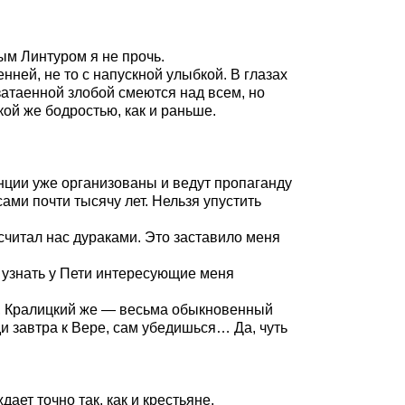
ым Линтуром я не прочь.
нней, не то с напускной улыбкой. В глазах
затаенной злобой смеются над всем, но
ой же бодростью, как и раньше.
нции уже организованы и ведут пропаганду
ми почти тысячу лет. Нельзя упустить
 считал нас дураками. Это заставило меня
 узнать у Пети интересующие меня
ая, Кралицкий же — весьма обыкновенный
ди завтра к Вере, сам убедишься… Да, чуть
ает точно так, как и крестьяне.