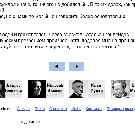
суждал иначе, то ничего не добился бы. В таких делах, как
ий.
я, но с нами-то мог бы он говорить более основательно.
юдей и грохот телег. В село въезжал батальон гонвейдов.
лубоким презрением произнес Петя, подавая мне на прощан
алуй, не стоит. Я все перенесу, — перенесет ли она?
обытия
Авторы
Поиск
О проекте
Инфо
Контакты
Помощь проект
Поделиться: