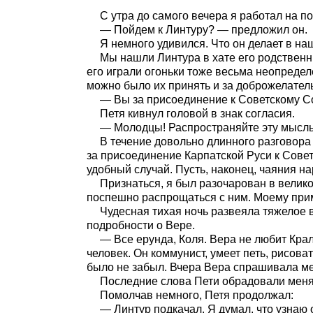
С утра до самого вечера я работал на п
— Пойдем к Линтуру? — предложил он.
Я немного удивился. Что он делает в н
Мы нашли Линтура в хате его родственни
его играли огоньки тоже весьма неопредел
можно было их принять и за доброжелатель
— Вы за присоединение к Советскому Со
Петя кивнул головой в знак согласия.
— Молодцы! Распространяйте эту мысль 
В течение довольно длинного разговора
за присоединение Карпатской Руси к Совет
удобный случай. Пусть, наконец, чаяния н
Признаться, я был разочарован в велико
поспешно распрощаться с ним. Моему при
Чудесная тихая ночь развеяла тяжелое 
подробности о Вере.
— Все ерунда, Коля. Вера не любит Кра
человек. Он коммунист, умеет петь, рисова
было не забыл. Вчера Вера спрашивала ме
Последние слова Пети обрадовали меня
Помолчав немного, Петя продолжал:
— Линтур подкачал. Я думал, что узнаю о