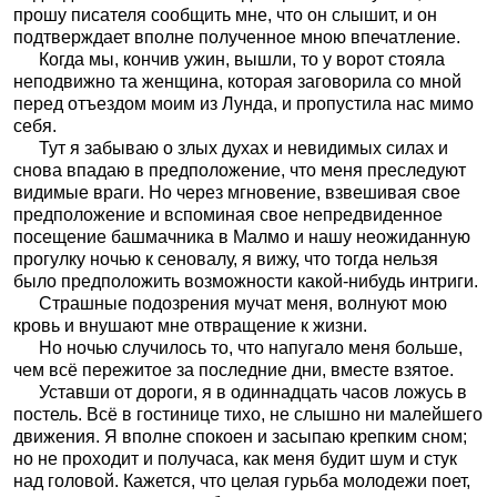
прошу писателя сообщить мне, что он слышит, и он
подтверждает вполне полученное мною впечатление.
Когда мы, кончив ужин, вышли, то у ворот стояла
неподвижно та женщина, которая заговорила со мной
перед отъездом моим из Лунда, и пропустила нас мимо
себя.
Тут я забываю о злых духах и невидимых силах и
снова впадаю в предположение, что меня преследуют
видимые враги. Но через мгновение, взвешивая свое
предположение и вспоминая свое непредвиденное
посещение башмачника в Малмо и нашу неожиданную
прогулку ночью к сеновалу, я вижу, что тогда нельзя
было предположить возможности какой-нибудь интриги.
Страшные подозрения мучат меня, волнуют мою
кровь и внушают мне отвращение к жизни.
Но ночью случилось то, что напугало меня больше,
чем всё пережитое за последние дни, вместе взятое.
Уставши от дороги, я в одиннадцать часов ложусь в
постель. Всё в гостинице тихо, не слышно ни малейшего
движения. Я вполне спокоен и засыпаю крепким сном;
но не проходит и получаса, как меня будит шум и стук
над головой. Кажется, что целая гурьба молодежи поет,