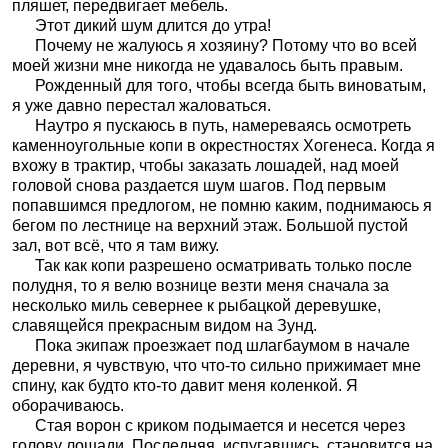
пляшет, передвигает мебель.
Этот дикий шум длится до утра!
Почему не жалуюсь я хозяину? Потому что во всей
моей жизни мне никогда не удавалось быть правым.
Рожденный для того, чтобы всегда быть виноватым,
я уже давно перестал жаловаться.
Наутро я пускаюсь в путь, намереваясь осмотреть
каменноугольные копи в окрестностях Хогенеса. Когда я
вхожу в трактир, чтобы заказать лошадей, над моей
головой снова раздается шум шагов. Под первым
попавшимся предлогом, не помню каким, поднимаюсь я
бегом по лестнице на верхний этаж. Большой пустой
зал, вот всё, что я там вижу.
Так как копи разрешено осматривать только после
полудня, то я велю вознице везти меня сначала за
несколько миль севернее к рыбацкой деревушке,
славящейся прекрасным видом на Зунд.
Пока экипаж проезжает под шлагбаумом в начале
деревни, я чувствую, что что-то сильно прижимает мне
спину, как будто кто-то давит меня коленкой. Я
оборачиваюсь.
Стая ворон с криком подымается и несется через
голову лошади. Последняя, испугавшись, становится на