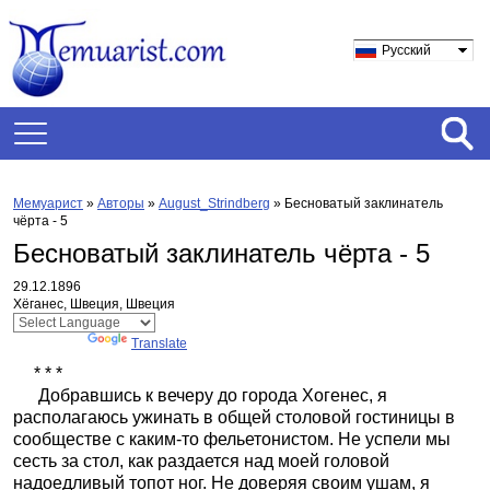
Русский
Мемуарист
»
Авторы
»
August_Strindberg
»
Бесноватый заклинатель
чёрта - 5
Бесноватый заклинатель чёрта - 5
29.12.1896
Хёганес, Швеция, Швеция
Powered by
Translate
* * *
Добравшись к вечеру до города Хогенес, я
располагаюсь ужинать в общей столовой гостиницы в
сообществе с каким-то фельетонистом. Не успели мы
сесть за стол, как раздается над моей головой
надоедливый топот ног. Не доверяя своим ушам, я