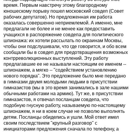
время. Первым навстречу этому благородному
юношескому порыву пошел московский совдеп (Совет
рабочих депутатов). Но предложенная им работа
оказалась совершенно неприемлемой. А именно, мне
предлагали не более и не менее как предоставить
учащихся в распоряжение совдепа для политического
шпионажа: их хотели рассылать по окраинам Москвы,
чтобы они подслушивали, что где говорится, и обо всем
сообщали бы в совдеп для предотвращения возможных
контрреволюционных выступлений. Эту работу
предлагавшие ее не называли настоящим ее именем --
шпионажем, а мягко -- "содействием установлению
нового порядка". Это предложение было мне передано
в гимназии двумя молодыми людьми в присутствии
гимназистов (мы в это время занимались в зале нашими
обычными работами на армию). Тут же, в присутствии
гимназистов, я отвечал посланцам совдепа, что
подобную гнусную работу, называемую по-настоящему
шпионажем, я ни в коем случае не позволю выполнять
детям. Посланцы обиделись и ушли. Мой ответ имел
своим последствием "крупный разговор" с
инициаторами предложения сначала по телефону, а