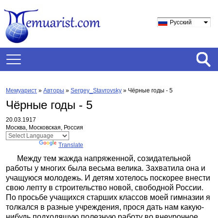
Русский
Мемуарист
»
Авторы
»
Sergey_Stavrovsky
»
Чёрные годы - 5
Чёрные годы - 5
20.03.1917
Москва, Московская, Россия
Powered by
Translate
Между тем жажда напряженной, созидательной
работы у многих была весьма велика. Захватила она и
учащуюся молодежь. И детям хотелось поскорее внести
свою лепту в строительство новой, свободной России.
По просьбе учащихся старших классов моей гимназии я
толкался в разные учреждения, прося дать нам какую-
нибудь подходящую полезную работу во внеурочное