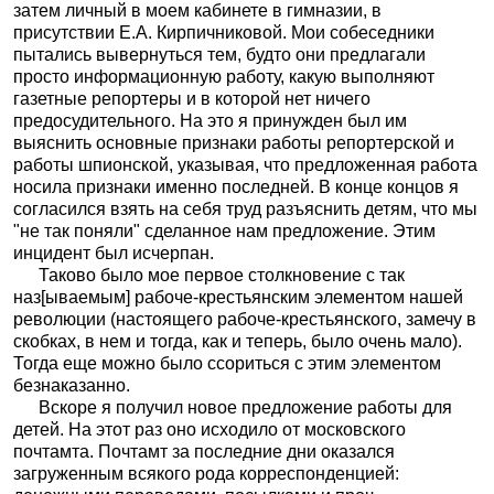
затем личный в моем кабинете в гимназии, в
присутствии Е.А. Кирпичниковой. Мои собеседники
пытались вывернуться тем, будто они предлагали
просто информационную работу, какую выполняют
газетные репортеры и в которой нет ничего
предосудительного. На это я принужден был им
выяснить основные признаки работы репортерской и
работы шпионской, указывая, что предложенная работа
носила признаки именно последней. В конце концов я
согласился взять на себя труд разъяснить детям, что мы
"не так поняли" сделанное нам предложение. Этим
инцидент был исчерпан.
Таково было мое первое столкновение с так
наз[ываемым] рабоче-крестьянским элементом нашей
революции (настоящего рабоче-крестьянского, замечу в
скобках, в нем и тогда, как и теперь, было очень мало).
Тогда еще можно было ссориться с этим элементом
безнаказанно.
Вскоре я получил новое предложение работы для
детей. На этот раз оно исходило от московского
почтамта. Почтамт за последние дни оказался
загруженным всякого рода корреспонденцией: