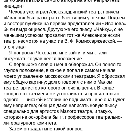
было знать взгляд самого автора на этот неприятный
инцидент.
Чехова уже играл Александринский театр, причем
«Иванов» был разыгран с блестящим успехом. Подъем
и восторг публики на первом представлении «Иванова»
были выдающиеся. Другую же его пьесу, «Чайку», с не
меньшим успехом провалил тот же Александринский
театр, несмотря на участие В. Ф. Комиссаржевской, —
это я знал.
Я попросил Чехова ко мне зайти, и мы стали
обсуждать создавшееся положение.
С первых же слов он меня обворожил. Он понял то
глупое положение, в какое я попал в самом начале
моего управления московскими театрами. Я обрисовал
ему общую картину; долго говорил с ним о Малом
театре, артистов которого он очень ценил. В конце
концов он стал меня же успокаивать и просил только
одного — никакой истории не поднимать, ибо она будет
ему неприятна; обещал даже написать новую пьесу
специально для артистов Малого театра, и такую,
которая не оскорбила бы гг. профессоров театрально-
литературного комитета.
Затем он задал мне такой вопрос: