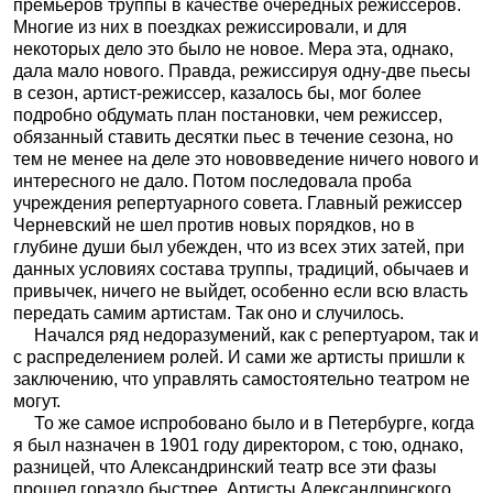
премьеров труппы в качестве очередных режиссеров.
Многие из них в поездках режиссировали, и для
некоторых дело это было не новое. Мера эта, однако,
дала мало нового. Правда, режиссируя одну-две пьесы
в сезон, артист-режиссер, казалось бы, мог более
подробно обдумать план постановки, чем режиссер,
обязанный ставить десятки пьес в течение сезона, но
тем не менее на деле это нововведение ничего нового и
интересного не дало. Потом последовала проба
учреждения репертуарного совета. Главный режиссер
Черневский не шел против новых порядков, но в
глубине души был убежден, что из всех этих затей, при
данных условиях состава труппы, традиций, обычаев и
привычек, ничего не выйдет, особенно если всю власть
передать самим артистам. Так оно и случилось.
Начался ряд недоразумений, как с репертуаром, так и
с распределением ролей. И сами же артисты пришли к
заключению, что управлять самостоятельно театром не
могут.
То же самое испробовано было и в Петербурге, когда
я был назначен в 1901 году директором, с тою, однако,
разницей, что Александринский театр все эти фазы
прошел гораздо быстрее. Артисты Александринского