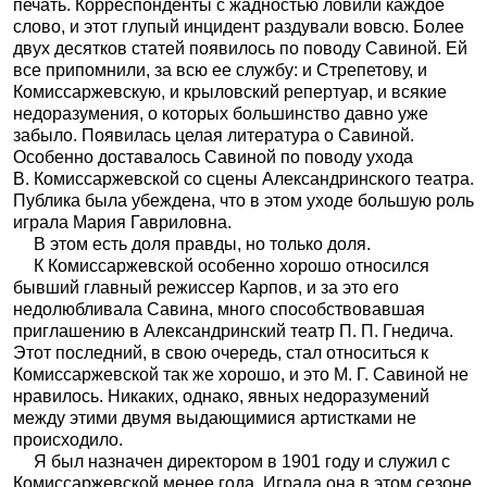
печать. Корреспонденты с жадностью ловили каждое
слово, и этот глупый инцидент раздували вовсю. Более
двух десятков статей появилось по поводу Савиной. Ей
все припомнили, за всю ее службу: и Стрепетову, и
Комиссаржевскую, и крыловский репертуар, и всякие
недоразумения, о которых большинство давно уже
забыло. Появилась целая литература о Савиной.
Особенно доставалось Савиной по поводу ухода
В. Комиссаржевской со сцены Александринского театра.
Публика была убеждена, что в этом уходе большую роль
играла Мария Гавриловна.
В этом есть доля правды, но только доля.
К Комиссаржевской особенно хорошо относился
бывший главный режиссер Карпов, и за это его
недолюбливала Савина, много способствовавшая
приглашению в Александринский театр П. П. Гнедича.
Этот последний, в свою очередь, стал относиться к
Комиссаржевской так же хорошо, и это М. Г. Савиной не
нравилось. Никаких, однако, явных недоразумений
между этими двумя выдающимися артистками не
происходило.
Я был назначен директором в 1901 году и служил с
Комиссаржевской менее года. Играла она в этом сезоне