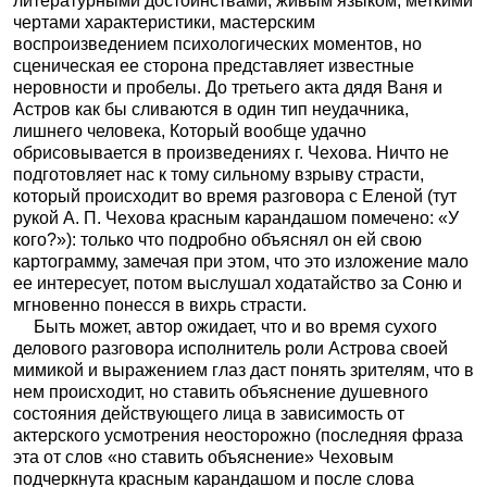
литературными достоинствами, живым языком, меткими
чертами характеристики, мастерским
воспроизведением психологических моментов, но
сценическая ее сторона представляет известные
неровности и пробелы. До третьего акта дядя Ваня и
Астров как бы сливаются в один тип неудачника,
лишнего человека, Который вообще удачно
обрисовывается в произведениях г. Чехова. Ничто не
подготовляет нас к тому сильному взрыву страсти,
который происходит во время разговора с Еленой (тут
рукой А. П. Чехова красным карандашом помечено: «У
кого?»): только что подробно объяснял он ей свою
картограмму, замечая при этом, что это изложение мало
ее интересует, потом выслушал ходатайство за Соню и
мгновенно понесся в вихрь страсти.
Быть может, автор ожидает, что и во время сухого
делового разговора исполнитель роли Астрова своей
мимикой и выражением глаз даст понять зрителям, что в
нем происходит, но ставить объяснение душевного
состояния действующего лица в зависимость от
актерского усмотрения неосторожно (последняя фраза
эта от слов «но ставить объяснение» Чеховым
подчеркнута красным карандашом и после слова