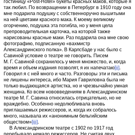
гостиницу «
Post
-
Hotel
» букеты красных маков, которые я
так любил. По возвращении в Петербург в 1910 году она
мне подарила подушку с собственноручно вышитыми
на ней цветами красного мака. К моему великому
огорчению, подушка эта погибла, но у меня цела
препроводительная карточка, на которой также
нарисованы красные маки. Раз подарила она мне свою
фотографию, подписанную «вахмистр
Александринского полка». В Карлсбаде у нас было с
Савиной условие о театре не говорить. Писем
М. Г. Савиной сохранилось у меня множество, и, когда
время и объем издания позволят, я их напечатаю
[ii]
.
Говорил я с ней много и часто. Разговоры эти и письма
не лишены интереса, ибо Мария Гавриловна была не
только выдающаяся артистка, но и чрезвычайно умная
женщина. Ко всем нововведениям в Александринском
театре М. Г. Савина относилась отрицательно, но не
враждебно. Особенно недолюбливала вновь
приглашаемых режиссеров, и, когда их собралось
много, называла их «анонимным бельгийским
обществом»
[iii]
.
В Александринском театре с 1902 по 1917 год
перебывало немало режиссеров. Не считая двух