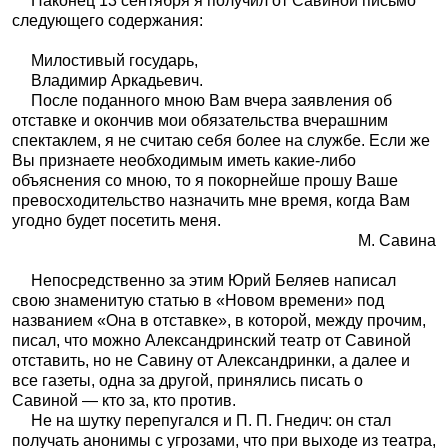
Наконец 13 сентября я получил от Савиной письмо
следующего содержания:
Милостивый государь,
Владимир Аркадьевич.
После поданного мною Вам вчера заявления об
отставке и окончив мои обязательства вчерашним
спектаклем, я не считаю себя более на службе. Если же
Вы признаете необходимым иметь какие-либо
объяснения со мною, то я покорнейше прошу Ваше
превосходительство назначить мне время, когда Вам
угодно будет посетить меня.
М. Савина
Непосредственно за этим Юрий Беляев написал
свою знаменитую статью в «Новом времени» под
названием «Она в отставке», в которой, между прочим,
писал, что можно Александринский театр от Савиной
отставить, но не Савину от Александринки, а далее и
все газеты, одна за другой, принялись писать о
Савиной — кто за, кто против.
Не на шутку перепугался и П. П. Гнедич: он стал
получать анонимы с угрозами, что при выходе из театра,