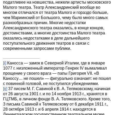
податливее на новшества, нежели артисты московского
Малого театра. Театр Александринский вообще во
многом отличался от театра Малого и гораздо больше,
чем Мариинский от Большого, чему было много самых
разнообразных причин. Многие недостатки
Александринского театра оказались, в конце концов,
достоинствами, а многие достоинства Малого театра
оказались недостатками в деле дальнейшего
поступательного движения театров в связи с
современными запросами публики.
[i]
Каносса — замок в Северной Италии, где в январе
1077 г. низложенный император Генрих
IV
вымаливал
прощение у своего врага — папы Григория
VII
. «В
Каноссу… не пошел» — фигурально означает: не пошел
с повинной головой, не поступился убеждениями.
[ii]
37 писем М. Г. Савиной к В. А. Теляковскому, начиная
от 26 августа 1901 г. и по 14 ноября 1913 г., хранятся в
ГЦТМБ, в личном фонде В. А. Теляковского. Кроме того,
3 письма Савиной к Теляковскому от 6 декабря 1911 г.,
28 октября 1913 г. и 6 апреля 1914 г. находятся в
Ленинградском государственном театральном музее