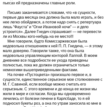
пьесах ей предназначены главные роли.
Письмо заканчивается словами, что «в сущности,
первые два месяца она должна была мало играть, и без
нее легко
обойдемся, а потом надо снять с репертуара
лишь “Фауста” и “Огни Ивановой ночи” — и дело
устроится». Далее Гнедич спрашивает — не перевести
ли из Москвы кого-нибудь на ее место!!!
Мне говорили, будто Комиссаржевская была
недовольна отношением к ней П. П. Гнедича, — я этому
мало доверяю. Говорили также, что она была
недовольна управляющим конторой Лаппой. В моем
дневнике все подробности ее ухода приведены
полностью, пока же должен ограничиться только
немногими вышеприведенными фактами.
На почве «Пустоцвета» произошло первое и, в
сущности, единственное серьезное мое столкновение с
М. Г. Савиной, если вообще можно считать его
серьезным. С этого времени и до конца ее жизни мы
жили в мире и согласии. Когда мы одновременно
лечились от болезни печени в Карлсбаде, то я ей
подносил букеты роз, а она по утрам заносила ко мне в