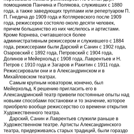
помощников Панчина и Полякова, служивших с 1880
года, а также заведующих труппами или репертуаром П.
П. Гнедича до 1909 года и Котляревского после 1909
года, режиссеров состояло около десяти человек,
причем большинство из них числилось и артистами.
Кроме Корнева, считавшегося более
административным режиссером и служившего с 1884
года, режиссерами были Дарский и Санин с 1902 года,
Озаровский с 1892 года, Петровский с 1904 года,
Долинов и Мейерхольд с 1908 года, Лаврентьев и Н.
Петров
с 1910 года и Загаров и Ракитин с 1911 года.
Режиссировали они и в Александринском и в
Михайловском театрах.
Самым крупным новатором, конечно, был
Мейерхольд. К решению пригласить его в
Александринский театр привели постоянные опыты над
новыми способами постановки и то значение, которое
приобрело вообще режиссерство со времени открытия
Художественного театра.
Дарский, Санин и Лаврентьев служили раньше в
Художественном театре. Артисты Александринского
театра, придерживаясь старых традиций, были гораздо