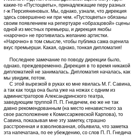
какие-то «Пустоцветы», принадлежащие перу разных
г‑ж Персияниновых. Мы, однако, узнали, что дирекция
здесь совершенно ни при чем. «Пустоцветы» обязаны
своим появлением на репертуаре «образцовой» сцены
одной из местных премьерш, и дирекция якобы
«нарочно» не противилась желанию артистки.
«Нарочно» в том смысле, чтобы публика сама оценила
вкус премьерши. Какая, однако, тонкая дипломатия!
Последнее замечание по поводу дирекции было,
однако, преждевременно. Дирекция в то время никакой
дипломатией не занималась. Дипломатия началась, как
мы увидим, потом.
С этой вырезкой в руках ко мне явилась М. Г. Савина,
а так как тогда она была уже на ножах с одним из
администраторов Александринского театра,
заведующим труппой П. П. Гнедичем, ею же не так
давно рекомендованным (на место ненавистного за
свое расположение к Комиссаржевской Карпова), то
Савина, показывая мне эту заметку, страшно
расстроенная и взволнованная, объявила, что заметка
эта напечатана, по ее убеждению, со слов П. П. Гнедича