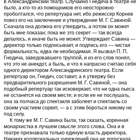
в Александринский театр. Случайно Гнедича в театре не
было, а кто-то из помощников его неосторожно
проболтался, что репертуара нет, ибо режиссер Корнев
повез его на заключение и утверждение М. Г. Савиной.
Сначала она должна его утвердить, а потом он может
быть мне показан; пока же это секрет — так всегда
делалось, и иначе быть не может. Утверждает Савина —
директор только подписывает, и подпись его — чистая
формальность, едва ли необходимая. Я вызвал П. П.
Гнедича, заведовавшего труппой, и из его слов понял,
что это не анекдот, а быль, и что я напрасно считаю себя
одного директором Александринского театра. Если
репертуар он, Гнедич, составит, а я утвержу без
предварительного разрешения М. Г. Савиной, — она
подобный репертуар так исковеркает, что ни одна пьеса
не останется на своем
месте; и если ее не послушать,
она за полчаса до спектакля заболеет и спектакль со
своим участием сорвет, — а с этим бороться никому не
под силу.
К тому же М. Г. Савина была, так сказать, коренная
монархистка в лучшем смысле этого слова. Она и в
театре признавала только единую власть директора.
Никаких коллегиальных учреждений она не допускала,