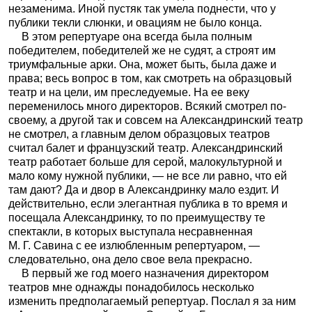
незаменима. Иной пустяк так умела поднести, что у
публики текли слюнки, и овациям не было конца.
В этом репертуаре она всегда была полным
победителем, победителей же не судят, а строят им
триумфальные арки. Она, может быть, была даже и
права; весь вопрос в том, как смотреть на образцовый
театр и на цели, им преследуемые. На ее веку
переменилось много директоров. Всякий смотрел по-
своему, а другой так и совсем на Александринский театр
не смотрел, а главным делом образцовых театров
считал балет и французский театр. Александринский
театр работает больше для серой, малокультурной и
мало кому нужной публики, — не все ли равно, что ей
там дают? Да и двор в Александринку мало ездит. И
действительно, если элегантная публика в то время и
посещала Александринку, то по преимуществу те
спектакли, в которых выступала несравненная
М. Г. Савина с ее излюбленным репертуаром, —
следовательно, она дело свое вела прекрасно.
В первый же год моего назначения директором
театров мне однажды понадобилось несколько
изменить предполагаемый репертуар. Послал я за ним