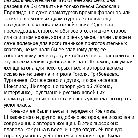
безразлично, и если бы это от нее зависело, она
разрешила бы ставить не только пьесы Софокла и
Еврипида, но даже драматургов времен фараонов или
таких совсем новых драматургов, которые еще
находились в утробах матерей своих. Одно она
преследовала строго, чтобы все это, слишком старое
или слишком новое, хотя и очень умное, талантливое и
даже полезное для воспитанников приготовительных
классов, не мешало бы ее главному делу, ее
собственному репертуару и чтобы ее не заставляли всю
эту, по ее мнению, дребедень играть. Конечно, как умная
женщина она для некоторых пьес и авторов делала
исключение: ценила и играла Гоголя, Грибоедова,
Тургенева, Островского и других, что же касается
Шекспира, Шиллера, не говоря уже об Ибсене,
Метерлинке, Гауптмане и русских новейших
драматургах, то их она хотя и очень уважала, но играть
уклонялась.
Коньком ее были пьесы и переделки Крылова,
Шпажинского и других подобных авторов, не исключая и
современных авторов-женщин. В этих пьесах она
плавала, как рыба в воде, и, надо отдать ей полную
справедливость, действительно долгие годы была