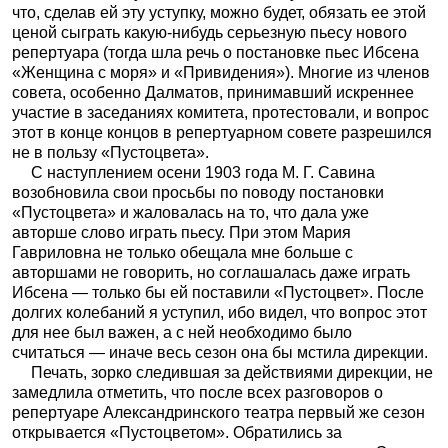
что, сделав ей эту уступку, можно будет, обязать ее этой
ценой сыграть какую-нибудь серьезную пьесу нового
репертуара (тогда шла речь о постановке пьес Ибсена
«Женщина с моря» и «Привидения»). Многие из членов
совета, особенно Далматов, принимавший искреннее
участие в заседаниях комитета, протестовали, и вопрос
этот в конце концов в репертуарном совете разрешился
не в пользу «Пустоцвета».
С наступлением осени 1903 года М. Г. Савина
возобновила свои просьбы по поводу постановки
«Пустоцвета» и жаловалась на то, что дала уже
авторше слово играть пьесу. При этом Мария
Гавриловна не только обещала мне больше с
авторшами не говорить, но соглашалась даже играть
Ибсена — только бы ей поставили «Пустоцвет». После
долгих колебаний я уступил, ибо видел, что вопрос этот
для нее был важен, а с ней необходимо было
считаться — иначе весь сезон она бы мстила дирекции.
Печать, зорко следившая за действиями дирекции, не
замедлила отметить, что после всех разговоров о
репертуаре Александринского театра первый же сезон
открывается «Пустоцветом». Обратились за