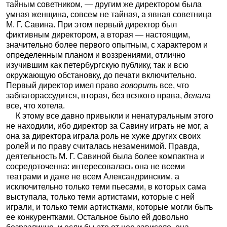
тайным советником, — другим же директором была
умная женщина, совсем не тайная, а явная советница
М. Г. Савина. При этом первый директор был
фиктивным директором, а вторая — настоящим,
значительно более первого опытным, с характером и
определенным планом и воззрениями, отлично
изучившим как петербургскую публику, так и всю
окружающую обстановку, до печати включительно.
Первый директор имел право
говорить
все, что
заблагорассудится, вторая, без всякого права,
делала
все, что хотела.
К этому все давно привыкли и ненатуральным этого
не находили, ибо директор за Савину играть не мог, а
она за директора играла роль не хуже других своих
ролей и по праву считалась незаменимой. Правда,
деятельность М. Г. Савиной была более компактна и
сосредоточенна: интересовалась она не всеми
театрами и даже не всем Александринским, а
исключительно только теми пьесами, в которых сама
выступала, только теми артистами, которые с ней
играли, и только теми артистками, которые могли быть
ее конкурентками. Остальное было ей довольно