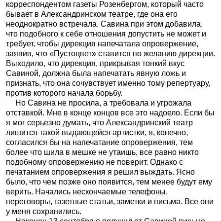
корреспондентом газеты Розенбергом, который часто
бывает в Александринском театре, где она его
неоднократно встречала. Савина при этом добавила,
что подобного к себе отношения допустить не может и
требует, чтобы дирекция напечатала опровержение,
заявив, что «Пустоцвет» ставится по желанию дирекции.
Выходило, что дирекция, прикрывая тонкий
вкус
Савиной, должна была напечатать явную ложь и
признать, что она сочувствует именно тому репертуару,
против которого начала борьбу.
Но Савина не просила, а требовала и угрожала
отставкой. Мне в конце концов все это надоело. Если бы
я мог серьезно думать, что Александринский театр
лишится такой выдающейся артистки, я, конечно,
согласился бы на напечатание опровержения, тем
более что шила в мешке не утаишь, все равно никто
подобному опровержению не поверит. Однако с
печатанием опровержения я решил выждать. Ясно
было, что чем позже оно появится, тем менее будут ему
верить. Начались нескончаемые телефоны,
переговоры, газетные статьи, заметки и письма. Все они
у меня сохранились.