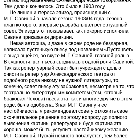
статью под названием «Александринская говорильня».
Тем дело и кончилось. Это было в 1903 году.
Не лишен интереса эпизод, происшедший с
М. Г. Савиной в начале сезона 1903/04 года, сезона,
план которого, впервые разрабатывал репертуарный
совет. Эпизод этот показывает, как покорно исполняла
Савина приказания дирекции.
Некая авторша, и даже в своем роде не бездарная,
написала пустенькую пьесу под названием «Пустоцвет»
с выдающейся, во вкусе М. Г. Савиной, главной ролью.
В сущности, вся пьеса сводилась к одной роли Савиной.
Так как репертуарный совет был учрежден с целью
очистить репертуар Александринского театра от
подобного рода никому не нужной литературы, то,
конечно, совет пьесу эту забраковал, несмотря на то, что
театрально-литературным комитетом (тем, который
браковал Чехова) пьеса эта, как и многие другие в этом
роде, была одобрена. Зная М. Г. Савину и ее
настойчивость, я рекомендовал совету отложить свое
окончательное решение по этому вопросу до полного
выяснения картины репертуара и буде картина эта
хороша, может быть, уступить настойчивому желанию
М. Г. Савиной. Пускай немного побалуется, тем более