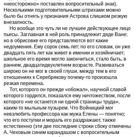
«неосторожно» поставлен вопросительный знак).
Несколькими подготовительными штрихами можно
было бы отнять у признания Астрова слишком резкую
внезапность.
Но вообще это чуть ли не лучшее действующее лицо
пьесы. Заглавная в ней роль принадлежит дяде Ване;
но в обрисовке его представляются вот какие
недоумения. Ему сорок семь лет; по его словам, он уже
двадцать пять лет как живет в имении и хозяйничает;
школьное его время могло закончиться, стало быть, в
раннем, двадцатидвухлетнем возрасте. Развиваться
широко он не мог в своей глуши, между тем в его
отношениях к Серебрякову почему-то произошла
резкая перемена.
Тот, которого он прежде «обожал», научной славой
которого гордился, показался ему ничтожеством, после
которого «не останется ни одной страницы труда»,
каким-то мыльным пузырем. Что Войницкий мог
невзлюбить профессора как мужа Елены — понятно;
что его поступки и мораль его раздражают, также
естественно (эти две последние строки сбоку отмечены
А. Чеховым синим карандашом с вопросительным