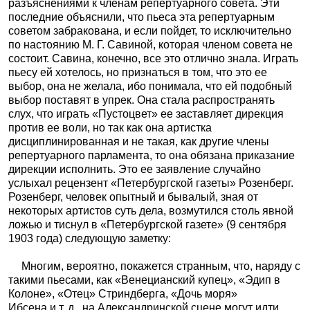
разъяснениями к членам репертуарного совета.
Эти
последние объяснили, что пьеса эта репертуарным
советом забракована, и если пойдет, то исключительно
по настоянию М. Г. Савиной, которая членом совета не
состоит. Савина, конечно, все это отлично знала. Играть
пьесу ей хотелось, но признаться в том, что это ее
выбор, она не желала, ибо понимала, что ей подобный
выбор поставят в упрек. Она стала распространять
слух, что играть «Пустоцвет» ее заставляет дирекция
против ее воли, но так как она артистка
дисциплинированная и не такая, как другие члены
репертуарного парламента, то она обязана приказание
дирекции исполнить. Это ее заявление случайно
услыхал рецензент «Петербургской газеты» Розенберг.
Розенберг, человек опытный и бывалый, зная от
некоторых артистов суть дела, возмутился столь явной
ложью и тиснул в «Петербургской газете» (9 сентября
1903 года) следующую заметку:
Многим, вероятно, покажется странным, что, наряду с
такими пьесами, как «Венецианский купец», «Эдип в
Колоне», «Отец» Стриндберга, «Дочь моря»
Ибсена и т. д., на Александринской сцене могут идти