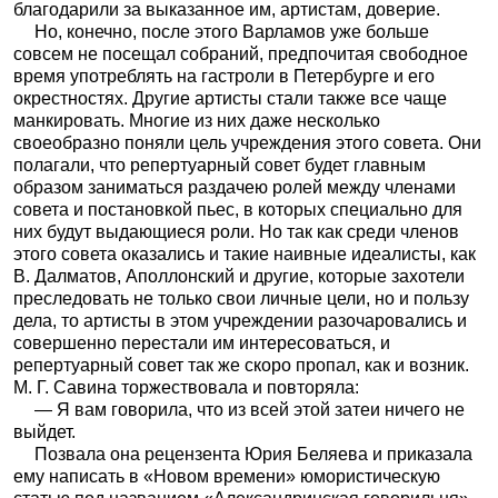
благодарили за выказанное им, артистам, доверие.
Но, конечно, после этого Варламов уже больше
совсем не посещал собраний, предпочитая свободное
время употреблять на гастроли в Петербурге и его
окрестностях. Другие артисты стали также все чаще
манкировать. Многие из них даже несколько
своеобразно поняли цель учреждения этого совета. Они
полагали, что репертуарный совет будет главным
образом заниматься раздачею ролей между членами
совета и постановкой пьес, в которых специально для
них будут выдающиеся роли. Но так как среди членов
этого совета оказались и такие наивные идеалисты, как
В. Далматов, Аполлонский и другие, которые захотели
преследовать не только свои личные цели, но и пользу
дела, то артисты в этом учреждении разочаровались и
совершенно перестали им интересоваться, и
репертуарный совет так же скоро пропал, как и возник.
М. Г. Савина торжествовала и повторяла:
— Я вам говорила, что из всей этой затеи ничего не
выйдет.
Позвала она рецензента Юрия Беляева и приказала
ему написать в «Новом времени» юмористическую