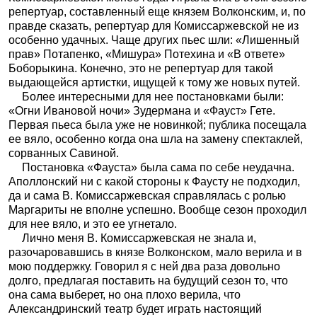
репертуар, составленный еще князем Волконским, и, по
правде сказать, репертуар для Комиссаржевской не из
особенно удачных. Чаще других пьес шли: «Лишенный
прав» Потапенко, «Мишура» Потехина и «В ответе»
Боборыкина. Конечно, это не репертуар для такой
выдающейся артистки, ищущей к тому же новых путей.
Более интересными для нее постановками были:
«Огни Ивановой ночи» Зудермана и «Фауст» Гете.
Первая пьеса была уже не новинкой; публика посещала
ее вяло, особенно когда она шла на замену спектаклей,
сорванных Савиной.
Постановка «Фауста» была сама по себе неудачна.
Аполлонский ни с какой стороны к Фаусту не подходил,
да и сама В. Комиссаржевская справлялась с ролью
Маргариты не вполне успешно. Вообще сезон проходил
для нее вяло, и это ее угнетало.
Лично меня В. Комиссаржевская не знала и,
разочаровавшись в князе Волконском, мало верила и в
мою поддержку. Говорил я с ней два раза довольно
долго, предлагая поставить на будущий сезон то, что
она сама выберет, но она плохо верила, что
Александринский театр будет играть настоящий