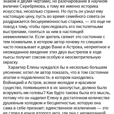
знаком и двумя чертами), но разочарование в научном
величии Серебрякова, к тому же именно историка
искусства, несколько странно. Но пусть он узнал ему
настоящую цену, пусть во время семейного совета он
раздражается бесцеремонностью старика, — это еще не
повод к тому, чтобы преследовать его пистолетными
выстрелами, гоняться за ним в настоящей
невменяемости. Если зритель свяжет это состояние с
тем похмельем, в котором автор почему-то слишком
часто показывает и дядю Ваню и Астрова, неприятное и
неожиданное введение этих двух выстрелов в ходе
пьесы получит совсем особую и неосмотрительную
окраску.
Характер Елены нуждался бы в несколько большем
уяснении; хотел ли автор показать, что в том состоянии
апатии и подавленности, в котором находились
Войницкий и Астров, всякое молодое и красивое
существо, появившееся в их захолустье, должно было
вскружить им головы? Как будто такова была его мысль,
потому что он наделил Елену в достаточном количестве
душевным холодком и бесцветностью, которую она
сама в себе признает; единственное исключение — это
ее слова в конце второго акта, где она с неожиданной