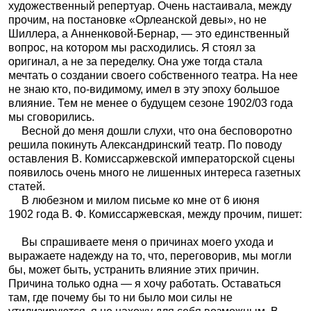
художественный репертуар. Очень настаивала, между
прочим, на постановке «Орлеанской девы», но не
Шиллера, а Анненковой-Бернар, — это единственный
вопрос, на котором мы расходились. Я стоял за
оригинал, а не за переделку. Она уже тогда стала
мечтать о создании своего собственного театра. На нее
не знаю кто, по-видимому, имел в эту эпоху большое
влияние. Тем не менее о будущем сезоне 1902/03 года
мы сговорились.
Весной до меня дошли слухи, что она бесповоротно
решила покинуть Александринский театр. По поводу
оставления В. Комиссаржевской императорской сцены
появилось очень много не лишенных интереса газетных
статей.
В любезном и милом письме ко мне от 6 июня
1902 года В. Ф. Комиссаржевская, между прочим, пишет:
Вы спрашиваете меня о причинах моего ухода и
выражаете надежду на то, что, переговорив, мы могли
бы, может быть, устранить влияние этих причин.
Причина только одна — я хочу работать. Оставаться
там, где почему бы то ни было мои силы не