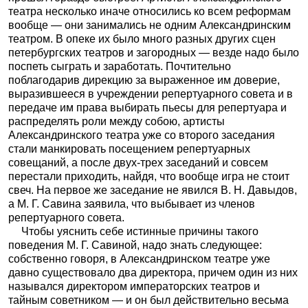
театра несколько иначе относились ко всем реформам
вообще — они занимались не одним Александринским
театром. В опеке их было много разных других сцен
петербургских театров и загородных — везде надо было
поспеть сыграть и заработать. Почтительно
поблагодарив
дирекцию за выраженное им доверие,
выразившееся в учреждении репертуарного совета и в
передаче им права выбирать пьесы для репертуара и
распределять роли между собою, артисты
Александринского театра уже со второго заседания
стали манкировать посещением репертуарных
совещаний, а после двух-трех заседаний и совсем
перестали приходить, найдя, что вообще игра не стоит
свеч. На первое же заседание не явился В. Н. Давыдов,
а М. Г. Савина заявила, что выбывает из членов
репертуарного совета.
Чтобы уяснить себе истинные причины такого
поведения М. Г. Савиной, надо знать следующее:
собственно говоря, в Александринском театре уже
давно существовало два директора, причем один из них
назывался директором императорских театров и
тайным советником — и он был действительно весьма