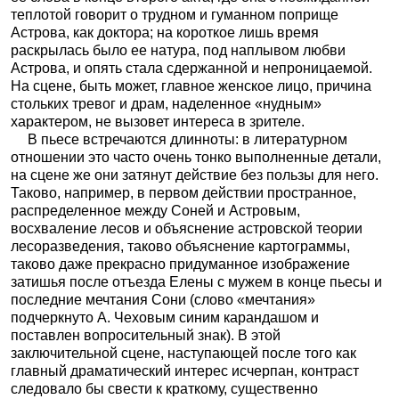
теплотой говорит о трудном и гуманном поприще
Астрова, как доктора; на короткое лишь время
раскрылась было ее натура, под наплывом любви
Астрова, и опять стала сдержанной и непроницаемой.
На сцене, быть может, главное женское лицо, причина
стольких тревог и драм, наделенное «нудным»
характером, не вызовет интереса в зрителе.
В пьесе встречаются длинноты: в литературном
отношении это часто очень тонко выполненные детали,
на сцене же они затянут действие без пользы для него.
Таково, например, в первом действии пространное,
распределенное между Соней и Астровым,
восхваление лесов и объяснение
астровской теории
лесоразведения, таково объяснение картограммы,
таково даже прекрасно придуманное изображение
затишья после отъезда Елены с мужем в конце пьесы и
последние мечтания Сони (слово «мечтания»
подчеркнуто А. Чеховым синим карандашом и
поставлен вопросительный знак). В этой
заключительной сцене, наступающей после того как
главный драматический интерес исчерпан, контраст
следовало бы свести к краткому, существенно