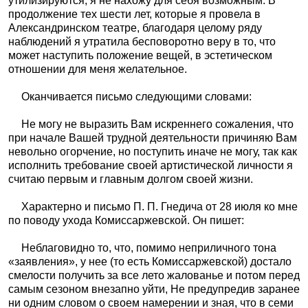
утилизируются, я не нахожу для себя возможным. В
продолжение тех шести лет, которые я провела в
Александринском театре, благодаря целому ряду
наблюдений я утратила бесповоротно веру в то, что
может наступить положение вещей, в эстетическом
отношении для меня желательное.
Оканчивается письмо следующими словами:
Не могу не выразить Вам искреннего сожаления, что
при начале Вашей трудной деятельности причиняю Вам
невольно огорчение, но поступить иначе не могу, так как
исполнить требование своей артистической личности я
считаю первым и главным долгом своей жизни.
Характерно и письмо П. П. Гнедича от 28 июля ко мне
по поводу ухода Комиссаржевской. Он пишет:
Неблаговидно то, что, помимо неприличного тона
«заявления», у нее (то есть Комиссаржевской) достало
смелости получить за все лето жалованье и потом перед
самым сезоном внезапно уйти, Не предупредив заранее
ни одним словом о своем намерении и зная, что в семи