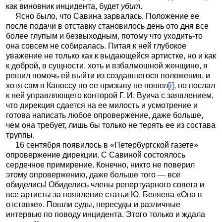
как виновник инцидента, будет
убит
.
Ясно было, что Савина зарвалась. Положение ее
после подачи в отставку становилось день ото дня все
более глупым и безвыходным, потому что уходить-то
она совсем не собиралась. Питая к ней глубокое
уважение не только как к выдающейся артистке, но и как
к доброй, в сущности, хоть и взбалмошной женщине, я
решил помочь ей выйти из создавшегося положения, и
хотя сам в Каноссу по ее призыву не пошел
[i]
, но послал
к ней управляющего конторой Г. И. Вуича с заявлением,
что дирекция сдается на ее милость и усмотрение и
готова написать
любое опровержение, даже больше,
чем она требует, лишь бы только не терять ее из состава
труппы.
16 сентября появилось в «Петербургской газете»
опровержение дирекции. С Савиной состоялось
сердечное примирение. Конечно, никто не поверил
этому опровержению, даже больше того — все
обиделись! Обиделись члены репертуарного совета и
все артисты за появление статьи Ю. Беляева «Она в
отставке». Пошли суды, пересуды и различные
интервью по поводу инцидента. Этого только и ждала