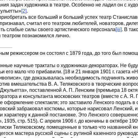
ания задач художника в театре. Особенно не ладил он с ху
жульетты»
[2]
.
 приобретать все больший и больший успех театр Станислав
признавал, считал его театром любителей, новаторов, дил
ть слабые силы своего артистического персонала
[iii]
. В та
им театром познакомился лично.
вным режиссером он состоял с 1879 года, до того был помо
нные научные трактаты о художниках-декораторах. Не буду 
 его мало что прибавили. [18 и 21 января 1901 г. газета «
живописи», где доказывалась необходимость подчинять жи
отив вмешательства В. А. Теляковского в творческие вопро
ульетта», поставленной А. П. Ленским (премьера 18 октябр
ратора и консультанта московских театров (вместе с А. Я. 
е оформление спектакля; это заставило Ленского подать в 
яковский забраковал костюмы, которые нарисовал Ленский,
 и характеру к данной постановке. Это Ленского совершенно
», 1935, стр.
515). С апреля 1906 г. до кончины в октябре 1
иски Теляковскому, помещенные в только что названной кни
егося мастера русской сцены с рутиной казенного руковод