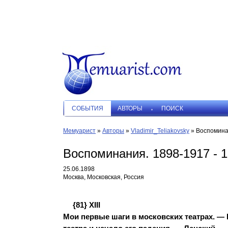
СОБЫТИЯ
АВТОРЫ
ПОИСК
Мемуарист
»
Авторы
»
Vladimir_Teliakovsky
»
Воспоминан
Воспоминания. 1898-1917 - 1
25.06.1898
Москва, Московская, Россия
{
81}
XIII
Мои первые шаги в московских театрах. —