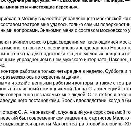
 — Оскудение репертуара. — «Скаковой мальчик» Нелидов. —
ны миланез и «настоящие персоны»
.
 приехал в Москву в качестве управляющего московской кон
 составом театров мне удалось только самым поверхностн
вными вопросами. Знакомил меня с составом московского
меня начинил всякого рода сведениями, касающимися моско
 именно: открытие с осени вновь арендованного Нового теа
ьшого театра для подготовки к сцене молодых певцов и пе
енным упразднением в нем мужского интерната. Наконец, 
их.
, контора работала только четыре дня в неделю. Суббота и 
х разъезжалось по окрестным дачам.
ными и хозяйственными работами конторы, а также с теат
Вновь назначенный помощник мой Лаппа-Старженецкий, о кот
еди совершенно незнакомых мне людей. С сентября я взял 
аведующего постановками. Бооль впоследствии, когда я бы
старик С. А. Черневский, служивший уже сорок седьмой го
ерневский был современником знаменитых артистов Малого т
Все выдающиеся артисты Малого театра второй половины
XI