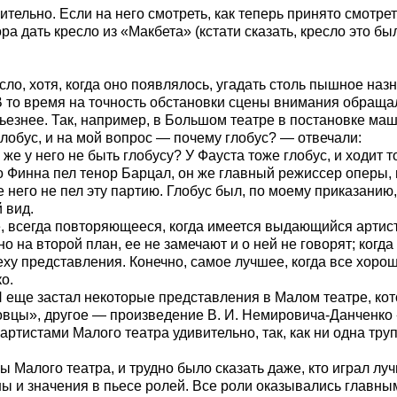
ительно. Если на него смотреть, как теперь принято смотре
ра дать кресло из «Макбета» (кстати сказать, кресло это б
сло, хотя, когда оно появлялось, угадать столь пышное на
В то время на точность обстановки сцены внимания обращал
езнее. Так, например, в Большом театре в постановке маш
лобус, и на мой вопрос — почему глобус? — отвечали:
же у него не быть глобусу? У Фауста тоже глобус, и ходит т
 Финна пел тенор Барцал, он же главный режиссер оперы, и
е него не пел эту партию. Глобус был, по моему приказанию,
 вид.
 всегда повторяющееся, когда имеется выдающийся артист, 
 на второй план, ее не замечают и о ней не говорят; когд
еху представления. Конечно, самое лучшее, когда все хорошо
о.
Я еще застал некоторые представления в Малом театре, ко
овцы», другое — произведение В. И. Немировича-Данченко
тистами Малого театра удивительно, так, как ни одна труп
 Малого театра, и трудно было сказать даже, кто играл лучш
ны и значения в пьесе ролей. Все роли оказывались главны