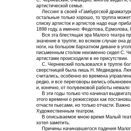
артистической семье.
Лессинг в своей «Гамбургской драматург
остальные только хорошо, то труппа может
списку артисток и артистов надо еще приб
1898 году, а именно: Федотова, Ермолова,
Вся эта блестящая эра Малого театра пр
значение в труппе, во всяком случае она 
ноги, на большом бархатном диване в уголк
письменным столом неизменно сидел С. Чер
артистами происходили в ее присутствии.
С. Черневский пользовался в труппе б
сверстницей была лишь Н. Медведева. Люби
считались, особенно во времена управлен
редко, и все переговоры велись обыкновенн
и, конечно, от полувековой работы немало
В эти годы только что начинал выдвига
этого времени о режиссерах как постановщ
отчасти пьесами, но только отчасти. Важно
Художественным театром.
В описываемое мною время Малый театр, 
хотел заметить.
Причины начинавшегося падения Малого 