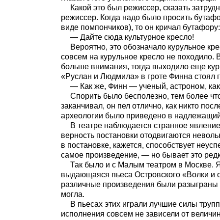
Какой это был режиссер, сказать затрудн
режиссер. Когда надо было просить бутафо
виде помпончиков), то он кричал бутафору:
— Дайте сюда культурное кресло!
Вероятно, это обозначало курульное кре
совсем на курульное кресло не походило. 
больше внимания, тогда выходило еще курь
«Руслан и Людмила» в гроте Финна стоял г
— Как же, Финн — ученый, астроном, как 
Спорить было бесполезно, тем более что
заканчивал, он пел отлично, как никто посл
археологии было приведено в надлежащий
В театре наблюдается странное явление,
верность постановки отодвигаются невольно
в постановке, кажется, способствует неусп
самое произведение, — но бывает это редк
Так было и с Малым театром в Москве. 
выдающаяся пьеса Островского «Волки и 
различные произведения были разыграны ар
могла.
В пьесах этих играли лучшие силы труппы
исполнения совсем не зависели от величи