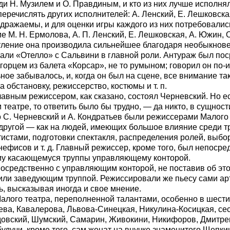
и Н. Музилем и О. Правдиным, и кто из них лучше исполнял 
еречислять других исполнителей: А. Ленский, Е. Лешковская
одражаемы, и для оценки игры каждого из них потребовалис
 М. Н. Ермолова, А. П. Ленский, Е. Лешковская, А. Южин, 
тление она производила сильнейшее благодаря необыкнове
вали «Отелло» с Сальвини в главной роли. Антураж был пос
горцем из балета «Корсар», не то румыном; говорил он по-и
ьное забывалось, и, когда он был на сцене, все внимание та
 обстановку, режиссерство, костюмы и т. п.
главным режиссером, как сказано, состоял Черневский. Но ес
еатре, то ответить было бы трудно, — да никто, в сущности
о С. Черневский и А. Кондратьев были режиссерами Малого т
 другой — как на людей, имеющих большое влияние среди т
тистами, подготовки спектакля, распределения ролей, выбо
нефисов и т. д. Главный режиссер, кроме того, был непос
ему касающемуся труппы управляющему конторой.
посредственно с управляющим конторой, не поставив об это
или заведующим труппой. Режиссировали же пьесу сами ар
, высказывая иногда и свое мнение.
алого театра, переполненной талантами, особенно в шестид
ьева, Кавалерова, Львова-Синецкая, Никулина-Косицкая, с
овский, Шумский, Самарин, Живокини, Никифоров, Дмитрев
будучи, кроме того, сам женат на внучке знаменитого Щепки