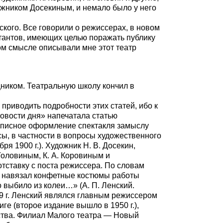
дожником
Досекиным, и немало было у него
ского. Все говорили о режиссерах, в новом
етантов, имеющих целью поражать публику
ком смысле описывали мне этот театр
щником. Театральную школу кончил в
приводить подробности этих статей, ибо к
Новости дня» напечатала статью
вописное оформление спектакля замыслу
сы, в частности в вопросы художественного
я 1900 г.). Художник Н. В. Досекин,
Головиным, К. А. Коровиным и
отставку с поста режиссера. По словам
 и навязал конфетные костюмы работы
 выбило из колеи…» (А. П. Ленский.
909 г. Ленский являлся главным режиссером
ге (второе издание вышло в 1950 г.),
ства. Филиал Малого театра — Новый