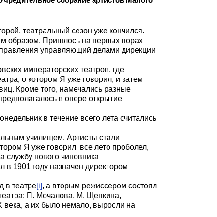
 Учредительное собрание артистов Малого
торой, театральный сезон уже кончился.
ым образом. Пришлось на первых порах
 управления управляющий делами дирекции
вских императорских театров, где
тра, о котором Я уже говорил, и затем
виц. Кроме того, намечались разные
предполагалось в опере открытие
понедельник в течение всего лета считались
ральным училищем. Артисты стали
ором Я уже говорил, все лето проболел,
на службу нового чиновника
л в 1901 году назначен директором
д в театре
[i]
, а вторым режиссером состоял
еатра: П. Мочалова, М. Щепкина,
X
века, а их было немало, выросли на