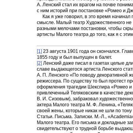
А. Ленский стал их врагом на почве поним
с ним историй при постановке «Ромео и Д
Как я уже говорил, в это время начинал
смысле. Малый театр Художественного не 
разными мелочами постановки, чтобы скры
артисты Малого театра до того, как я с эт
[1]
23 августа 1901 года он скончался. Гла
1855 году и был выпущен в балет.
[2]
Ленский даже писал в газетах целые дли
славе выдающегося артиста Ленского статьи
А. П. Ленского «По поводу декоративной 
режиссера. По существу то был протест пр
оформления трагедии Шекспира «Ромео и Дж
привлеченный Теляковским в качестве деко
В. И. Сизовым), забраковал художественно
актера Малого театра М. Ф. Ленина, «Тел
своей жены, которые никак не шли по тону
Статьи. Письма. Записки. М.‑Л., «
Academia
Малого театра. Его письма и докладные зап
свидетельствуют о трудной борьбе выдающ