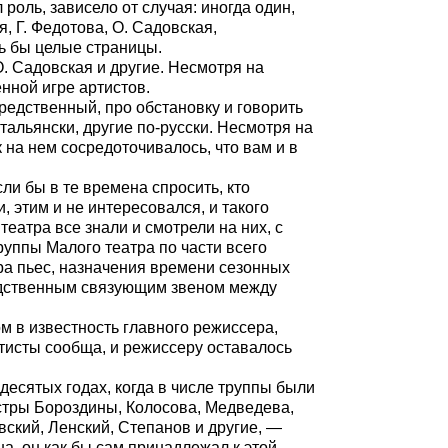
роль, зависело от случая: иногда один,
, Г. Федотова, О. Садовская,
ь бы целые страницы.
О. Садовская и другие. Несмотря на
нной игре артистов.
редственный, про обстановку и говорить
тальянски, другие по-русски. Несмотря на
к на нем сосредоточивалось, что вам и в
ли бы в те времена спросить, кто
, этим и не интересовался, и такого
еатра все знали и смотрели на них, с
руппы Малого театра по части всего
ра пьес, назначения времени
сезонных
редственным связующим звеном между
м в известность главного режиссера,
тисты сообща, и режиссеру оставалось
есятых годах, когда в числе труппы были
естры Бороздины, Колосова, Медведева,
ский, Ленский, Степанов и другие, —
на, он как бы сам принадлежал к этой