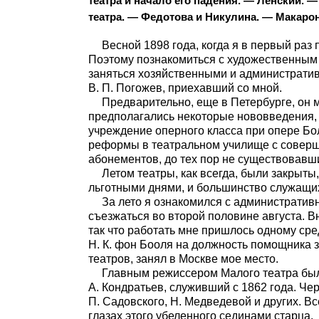
театра и начало его падения. — Ленский.
театра. — Федотова и Никулина. — Макаро
Весной 1898 года, когда я в первый раз
Поэтому познакомиться с художественным
заняться хозяйственными и администрати
В. П. Погожев, приехавший со мной.
Предварительно, еще в Петербурге, он 
предполагались некоторые нововведения, а
учреждение оперного класса при опере Бол
реформы в театральном училище с соверш
абонементов, до тех пор не существовавш
Летом театры, как всегда, были закрыты
льготными днями, и большинство служащи
За лето я ознакомился с административ
съезжаться во второй половине августа. 
так что работать мне пришлось одному ср
Н. К. фон Бооля на должность помощника з
театров, занял в Москве мое место.
Главным режиссером Малого театра был 
А. Кондратьев, служивший с 1862 года. Ч
П. Садовского, Н. Медведевой и других. 
глазах этого убеленного сединами старца.