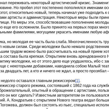
нал переживать некоторый артистический кризис. Знамени
ловине. Но пробел этот постепенно пополнялся именами о
 этот, относительно новый, теперь начинал уже подходить к 
сами артисты и администрация. Некоторые меры были прин
илище. Но меры эти, способствовавшие пополнению молоды
 но еще его осложнили. Было принято на первых порах мног
льными фамилиями, могущими украсить именами любую афиш
лика, но молодая ее часть была слаба. Многочисленность т
уп новым силам. Среди молодежи было немало родственни
ольшим трудом можно было рассчитывать на новый прием хот
йка состава была крепкая. Открытием вновь арендованного 
актику молодежи, но от этого дело еще ухудшилось, ибо с 
 еще с некоторыми добавками, наводнила собою Малый теат
за двадцать лет, а кто и ничего не ждал, а просто прозябал
я недолго оставался главным режиссером
[1]
.
ежиссер старого режима, состоявший с 1862 года на служб
оброжелательный, опытный в обращении с артистами, поль
что он мог сделать? Известным авторитетом он пользовался
й. А. Кондратьев с открытием Нового театра ведал больше
 Погожева, должен был состоять из пьес, специально испо