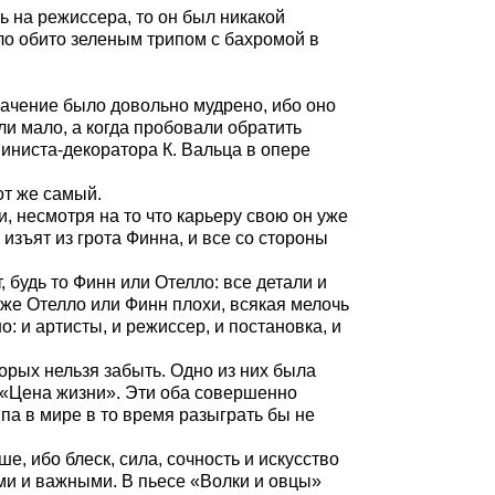
ть на режиссера, то он был никакой
ыло обито зеленым трипом с бахромой в
значение было довольно мудрено, ибо оно
и мало, а когда пробовали обратить
иниста-декоратора К. Вальца в опере
от же самый.
, несмотря на то что карьеру свою он уже
 изъят из грота Финна, и все со стороны
будь то Финн или Отелло: все детали и
а же Отелло или Финн плохи, всякая мелочь
: и артисты, и режиссер, и постановка, и
торых нельзя забыть.
Одно из них была
 «Цена жизни». Эти оба совершенно
па в мире в то время разыграть бы не
е, ибо блеск, сила, сочность и искусство
ми и важными. В пьесе «Волки и овцы»