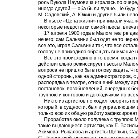
роль Вукола Наумовича игралась по очеред
иногда другой — оба были лучше. Не буду п
М. Садовский, А. Южин и другие были неп
В пьесе «Цена жизни» принимали участие
некоторые недостатки самой пьесы, впеча
17 апреля 1900 года в Малом театре да
нечего; сам Сальвини был одет не то черно
все это, играл Сальвини так, что все остал
голову не приходило обращать внимание на
Все это происходило в то время, когда 
действительно режиссирует пьесы в Малом т
вопроса не пришло бы в голову задать. Чт
одной стороны, как на администраторов, с
распорядка в театре, отношений между ар
постановок, возобновлений, очередных бе
труппою и конторою и докладчиком по вс
Никто из артистов не ходил говорить не
который, в сущности, был и управляющим 
только всю их общую работу зафиксировать
Проработав около полувека с труппою М
такие выдающиеся артистки, как Е. Васил
Акимова, Рыкалова и артисты Щепкин, Сад
С. Черневский, очевидно, многое видел и, 