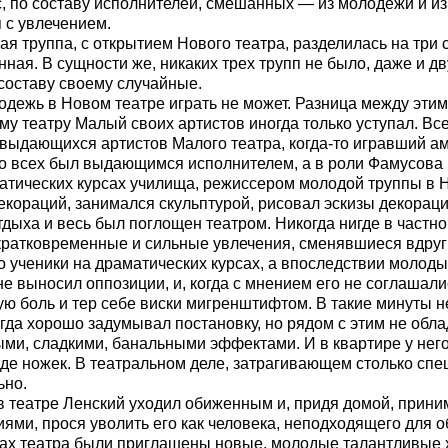
ес, по составу исполнителей, смешанных — из молодежи и из
 с увлечением.
я труппа, с открытием Нового театра, разделилась на три с
ая. В сущности же, никаких трех трупп не было, даже и дв
 составу своему случайные.
лодежь в Новом театре играть не может. Разница между эт
ому театру Малый своих артистов иногда только уступал. Вс
х выдающихся артистов Малого театра, когда-то игравший 
о всех был выдающимся исполнителем, а в роли Фамусова мо
тических курсах училища, режиссером молодой труппы в Н
екораций, занимался скульптурой, рисовал эскизы декорац
тдыха и весь был поглощен театром. Никогда нигде в частн
кратковременные и сильные увлечения, сменявшиеся вдру
о ученики на драматических курсах, а впоследствии молоды
не выносил оппозиции, и, когда с мнением его не соглашали
ю боль и тер себе виски мигренштифтом. В такие минуты не
огда хорошо задумывал постановку, но рядом с этим не обла
ыми, сладкими, банальными эффектами. И в квартире у не
иде ножек. В театральном деле, затрагивающем столько спец
ьно.
в театре Ленский уходил обиженным и, придя домой, прини
ми, прося уволить его как человека, неподходящего для обя
ах театра были приглашены новые, молодые талантливые ху