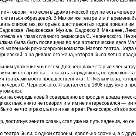
ии» говорит, что если в драматической труппе есть четверо
 считаться образцовой. В Малом же театре в эти времена 
авить список тех, которые с шестидесятых годов пришли им 
 Садовская, Лешковская, Музиль, Садовский, Макшеев, Лен
отекла на глазах главного режиссера С. Черневского. Не зн
должна была быть посвящена во все артистические дела Мал
е маленькой режиссерской комнатки Малого театра. Когда б
невский, а на диване его жена, которая была лет на двадц
ольшим уважением и весом. Для него даже старые члены т
ли ли его артисты — сказать затрудняюсь, но одно констат
ия театрами моего предшественника П. Пчельникова, котор
о через С. Черневского. Я застал его в 1898 году уже в пр
 утомился.
ться на очередь новый совершенно вопрос для драматическ
иках пьес никто не говорил и этим не интересовался — ин
 было не что играют, а кто и как играет. Режиссерский воп
достигнув зенита славы, стал уже на путь падения, но он э
театра были, с одной стороны, довольно сложны, а с друг