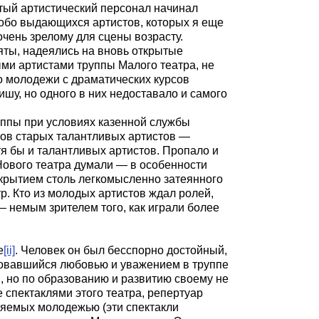
тый артистический персонал начинал
собо выдающихся артистов, которых я еще
очень зрелому для сцены возрасту.
яты, надеялись на вновь открытые
ми артистами труппы Малого театра, не
о молодежи с драматических курсов
у, но одного в них недоставало и самого
руппы при условиях казенной службы
ков старых
талантливых артистов —
я бы и талантливых артистов. Пропало и
Нового театра думали — в особенности
закрытием столь легкомысленно затеянного
р. Кто из молодых артистов ждал ролей,
 — немым зрителем того, как играли более
е
[ii]
. Человек он был бесспорно достойный,
зовавшийся любовью и уважением в труппе
, но по образованию и развитию своему не
 спектаклями этого театра, репертуар
лняемых молодежью (эти спектакли