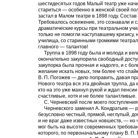
шестидесятых годов Малый театр уже начи
стариться — особенно в женской своей по
застал в Малом театре в 1898 году. Состав
Требовалось освежение, это сознавали и 
драматические курсы при театральном уч
только не помогли наступавшему кризису,
училища, со старинными громкими театра
главного — талантов!
Труппа в 1898 году была и молода и ве
окончательно закупорила свободный дост
закупорка была прочная и надолго, и с б
желание искать новых, тем более что спа
В. П. Погожев — дело поправить, давая пр
Нового театра вся эта двойная труппа, да
кто на это уже махнул рукой и ждал пенсии 
счастливые, хотя и не более талантливые.
С. Черневский после моего поступлени
Черневского заменил А. Кондратьев — р
безусловно честный, прямой, неглупый, д
и не враг даже известных новшеств, — но 
мог быть на высоте современных требовани
которого, по первоначальному плану В. П.