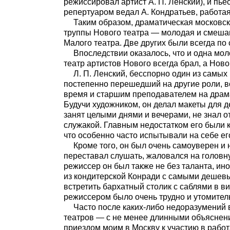
режиссировал артист А. П. Ленский), и пь
репертуаром ведал А. Кондратьев, работая
Таким образом, драматическая московска
труппы Нового театра — молодая и смешанн
Малого театра. Две других были всегда по
Впоследствии оказалось, что и одна мо
театр артистов Нового всегда брал, а Нов
Л. П. Ленский, бесспорно один из самы
постепенно перешедший на другие роли, в
время и старшим преподавателем на драма
Будучи художником, он делал макеты для д
занят целыми днями и вечерами, не знал о
служакой. Главным недостатком его были 
что особенно часто испытывали на себе ег
Кроме того, он был очень самоуверен и 
переставал слушать, жаловался на головну
режиссер он был также не без таланта, ин
из кондитерской Конради с самыми дешев
встретить бархатный столик с саблями в в
режиссером было очень трудно и утомител
Часто после каких-либо недоразумений 
театров — с не менее длинными объяснения
приездом моим в Москву к участию в работ