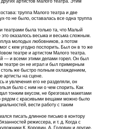
 других артистов Малого театра. Этим
остава: труппа Малого театра и две
ух-то не было, оставалась все одна труппа
ими театрами была
только та, что Малый
е это оказалось весьма и весьма сложным.
амплуа молодых любовников, а потом
г с кем угодно поспорить. Был он в то же
овом театре и артистом Малого театра.
ий — и всеми этими делами горел. Он был
ом театре он не играл и был примерным
г столь же быстро полным охлаждением,
е артисты на сцене.
сь и увлечения его не разделяли, он
льзя было с ним ни о чем спорить. Как
дал тонким вкусом, не брезговал макетами
го рядом с красивыми вещами можно было
иальностей, вести работу с таким
мался писать длинное письмо в контору
занностей режиссера, и т. д. Когда с
дожники К. Коровин, А. Головин и другие,