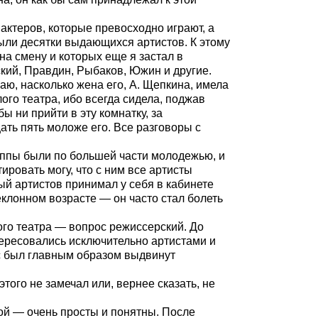
 актеров, которые превосходно играют, а
были десятки выдающихся артистов. К этому
на смену и которых еще я застал в
ский, Правдин, Рыбаков, Южин и другие.
аю, насколько жена его, А. Щепкина, имела
ого театра, ибо всегда сидела, поджав
ы ни прийти в эту комнатку, за
ать пять моложе его. Все разговоры с
руппы были по большей
части молодежью, и
ировать могу, что с ним все артисты
ый артистов принимал у себя в кабинете
еклонном возрасте — он часто стал болеть
ого театра — вопрос режиссерский. До
тересовались исключительно артистами и
рос был главным образом выдвинут
того не замечал или, вернее сказать, не
ой — очень просты и понятны. После