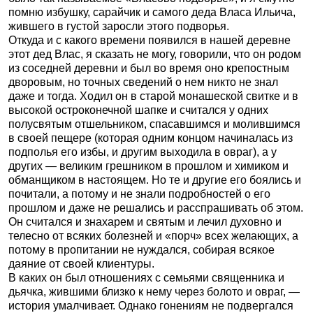
помню избушку, сарайчик и самого деда Власа Ильича,
жившего в густой заросли этого подворья.
Откуда и с какого времени появился в нашей деревне
этот дед Влас, я сказать не могу, говорили, что он родом
из соседней деревни и был во время оно крепостным
дворовым, но точных сведений о нем никто не знал
даже и тогда. Ходил он в старой монашеской свитке и в
высокой остроконечной шапке и считался у одних
полусвятым отшельником, спасавшимся и молившимся
в своей пещере (которая одним концом начиналась из
подполья его избы, и другим выходила в овраг), а у
других — великим грешником в прошлом и химиком и
обманщиком в настоящем. Но те и другие его боялись и
почитали, а потому и не знали подробностей о его
прошлом и даже не решались и расспрашивать об этом.
Он считался и знахарем и святым и лечил духовно и
телесно от всяких болезней и «порч» всех желающих, а
потому в пропитании не нуждался, собирая всякое
даяние от своей клиентуры.
В каких он был отношениях с семьями священника и
дьячка, жившими близко к нему через болото и овраг, —
история умалчивает. Однако гонениям не подвергался