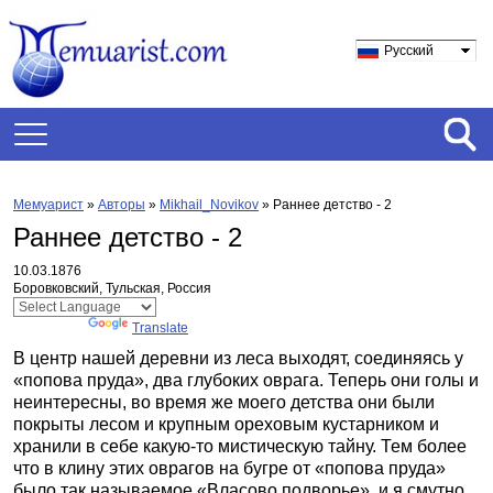
Русский
Мемуарист
»
Авторы
»
Mikhail_Novikov
»
Раннее детство - 2
Раннее детство - 2
10.03.1876
Боровковский, Тульская, Россия
Powered by
Translate
В центр нашей деревни из леса выходят, соединяясь у
«попова пруда», два глубоких оврага. Теперь они голы и
неинтересны, во время же моего детства они были
покрыты лесом и крупным ореховым кустарником и
хранили в себе какую-то мистическую тайну. Тем более
что в клину этих оврагов на бугре от «попова пруда»
было так называемое «Власово подворье», и я смутно