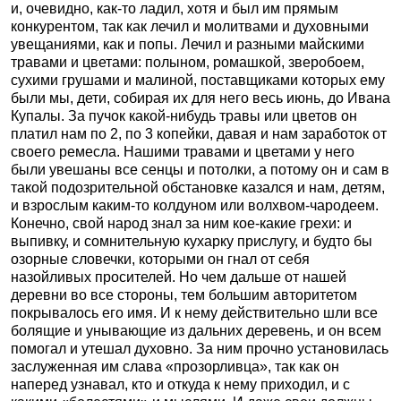
и, очевидно, как-то ладил, хотя и был им прямым
конкурентом, так как лечил и молитвами и духовными
увещаниями, как и попы. Лечил и разными майскими
травами и цветами: полыном, ромашкой, зверобоем,
сухими грушами и малиной, поставщиками которых ему
были мы, дети, собирая их для него весь июнь, до Ивана
Купалы. За пучок какой-нибудь травы или цветов он
платил нам по 2, по 3 копейки, давая и нам заработок от
своего ремесла. Нашими травами и цветами у него
были увешаны все сенцы и потолки, а потому он и сам в
такой подозрительной обстановке казался и нам, детям,
и взрослым каким-то колдуном или волхвом-чародеем.
Конечно, свой народ знал за ним кое-какие грехи: и
выпивку, и сомнительную кухарку прислугу, и будто бы
озорные словечки, которыми он гнал от себя
назойливых просителей. Но чем дальше от нашей
деревни во все стороны, тем большим авторитетом
покрывалось его имя. И к нему действительно шли все
болящие и унывающие из дальних деревень, и он всем
помогал и утешал духовно. За ним прочно установилась
заслуженная им слава «прозорливца», так как он
наперед узнавал, кто и откуда к нему приходил, и с