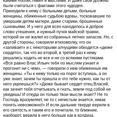
какими «болестями» и мыслями. И даже свои должны
были считаться с фактами этого чудодея.
Приходили к нему с больными детьми, больные
женщины, обиженные судьбою вдовы, тосковавшие по
умершим детям матери, даже старики, брошенные
сыновьями. И у него для всех находилось и доброе
слово утешения, и нужный пучок майской травки,
которой он не жалел из собранных летних запасов. Но, с
другой стороны, говорили втихомолку, что он
«запивает» и с некоторыми алчущими обходится «дюже
сердито», так что во второй, в третий раз к нему
решались ходить не все и не со всякими пустяками.
«Все равно Влас Ильич тебя по мыслям узнает и
прогонит ни с чем», — говорили о нем обиженные им
женщины. «Ты к нему только на порог вступишь, а он
уже знает, зачем ты пришла и что тебе нужно, как ты от
него укроешься?» «Дюже бывает сердит отец Власий,
как зачнет тебя отчитывать и гнать, земли под собой не
увидишь! И откуда он только твои мысли знает? Не то
Господь вразумляет, не то с нечистым знается, никак
понять невозможно!» И если дальние твердо верили в
его святость и таким его и почитали, то ближние,
наоборот, верили в него больше как в колдуна,