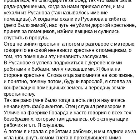
прощаться, ни благодарить за обед, так что мама была
рада-радешенька, когда за нами приехал отец и мы
уехали из Русанова (так называлось имение
помещицы). А когда мы ехали из Русанова в кибитке
(дело было зимой), нас чуть не убили дорогой крестьяне,
приняв за помещиков, избили ямщика и сулились
спустить в прорубь.
Отец не винил крестьян, а потом в разговоре с матерью
говорил о вековой ненависти крестьян к помещикам, о
том, что помещики эту ненависть заслужили.
В Русанове я успела подружиться с деревенскими
ребятами и бабами, меня ласкавшими. Я была на
стороне крестьян. Слова отца запомнила на всю жизнь,
и понятно, почему потом, будучи взрослой, я стояла за
конфискацию помещичьих земель и передачу земли
крестьянству.
Так же рано (мне было тогда шесть лет) я научилась
ненавидеть фабрикантов. Отец служил ревизором в
Угличе на фабрике Говарда и часто говорил о всех тех
безобразиях, которые там делались, об эксплуатации
рабочих и т. п. Я слушала.
А потом я играла с ребятами рабочих, и мы ладили из-за
угла швырнуть комом снега в проходившего мимо