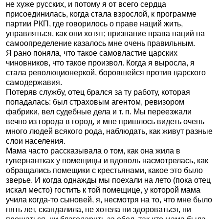
не хуже русских, и потому я от всего сердца
присоединилась, когда стала взрослой, к программе
партии РКП, где говорилось о праве наций жить,
управляться, как они хотят; признание права наций на
самоопределение казалось мне очень правильным.
Я рано поняла, что такое самовластие царских
чиновников, что такое произвол. Когда я выросла, я
стала революционеркой, боровшейся против царского
самодержавия.
Потеряв службу, отец брался за ту работу, которая
попадалась: был страховым агентом, ревизором
фабрики, вел судебные дела и т. п. Мы переезжали
вечно из города в город, и мне пришлось видеть очень
много людей всякого рода, наблюдать, как живут разные
слои населения.
Мама часто рассказывала о том, как она жила в
гувернантках у помещицы и вдоволь насмотрелась, как
обращались помещики с крестьянами, какое это было
зверье. И когда однажды мы поехали на лето (пока отец
искал место) гостить к той помещице, у которой мама
учила когда-то сыновей, я, несмотря на то, что мне было
пять лет, скандалила, не хотела ни здороваться, ни