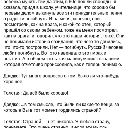
ребёнка мучить тем да этим, в 80е пошли свободы, я
сказала, придя в школу, учительнице, что хорошо бы
первым делом выкинуть все эти принудительные пения
о радости погибнуть. И на меня, конечно, они
посмотрели, как на врага, и какой-то отец, который
пришёл со своим ребёнком, тоже на меня посмотрел,
как на врага, и говорил, что это наша история, то-сё. Они
не понимали историю созидания, что чего-то добились,
что что-то построили. Нет — погибнуть. Русский человек
любит погибнуть. Вот это навеивало этот мрак и
негатив. А в общем это такая манипуляция сознанием,
которая отчётливо происходила, как я теперь понимаю.
Дзядко: Тут много вопросов о том, было ли что-нибудь
хорошее...
Толстая: Да всё было хорошо!
Дзядко: ...в том смысле, что были ли какие-то вещи, за
которые Вы в тот момент гордились страной?
Толстая: Страной — нет, никогда. Я люблю страну,
понимаете. Это очень странно, и если эту мысль