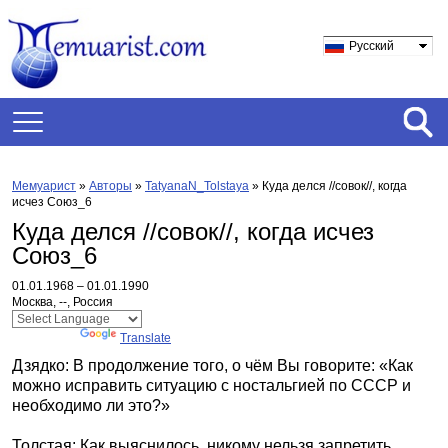
Русский
Мемуарист
»
Авторы
»
TatyanaN_Tolstaya
»
Куда делся //совок//, когда
исчез Союз_6
Куда делся //совок//, когда исчез
Союз_6
01.01.1968 – 01.01.1990
Москва, --, Россия
Powered by
Translate
Дзядко: В продолжение того, о чём Вы говорите: «Как
можно исправить ситуацию с ностальгией по СССР и
необходимо ли это?»
Толстая: Как выяснилось, никому нельзя запретить