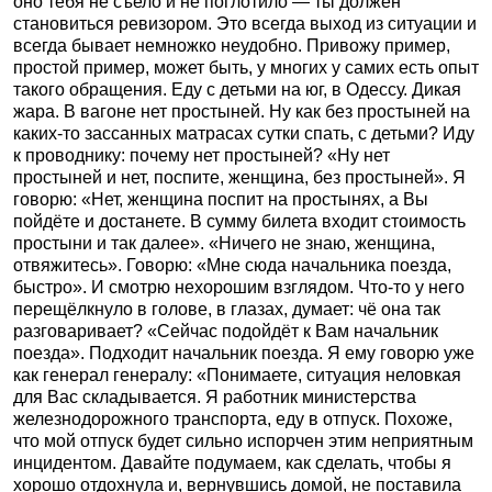
оно тебя не съело и не поглотило — ты должен
становиться ревизором. Это всегда выход из ситуации и
всегда бывает немножко неудобно. Привожу пример,
простой пример, может быть, у многих у самих есть опыт
такого обращения. Еду с детьми на юг, в Одессу. Дикая
жара. В вагоне нет простыней. Ну как без простыней на
каких-то зассанных матрасах сутки спать, с детьми? Иду
к проводнику: почему нет простыней? «Ну нет
простыней и нет, поспите, женщина, без простыней». Я
говорю: «Нет, женщина поспит на простынях, а Вы
пойдёте и достанете. В сумму билета входит стоимость
простыни и так далее». «Ничего не знаю, женщина,
отвяжитесь». Говорю: «Мне сюда начальника поезда,
быстро». И смотрю нехорошим взглядом. Что-то у него
перещёлкнуло в голове, в глазах, думает: чё она так
разговаривает? «Сейчас подойдёт к Вам начальник
поезда». Подходит начальник поезда. Я ему говорю уже
как генерал генералу: «Понимаете, ситуация неловкая
для Вас складывается. Я работник министерства
железнодорожного транспорта, еду в отпуск. Похоже,
что мой отпуск будет сильно испорчен этим неприятным
инцидентом. Давайте подумаем, как сделать, чтобы я
хорошо отдохнула и, вернувшись домой, не поставила