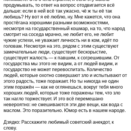
продумывать, то ответ на вопрос отодвигается всё
дальше: если в ней всё так ужасно, чё ж ты её так
любишь? Ну вот я её люблю, ну. Мне кажется, что она
простёгана хорошими разными возможностями,
несмотря на государственный кошмар, на то, что народ
смотрит на соседа мрачно, не любит его, не любит
чужие успехи, не уважает личность ни в ком, идёт по
головам. Несмотря на это, рядом с этим существуют
замечательные люди, существует бескорыстие,
существует жалость — к павшим, к согрешившим. От
государства мы этого не видим, а от людей видим, и
государство не может перевоспитать. Количество
людей, которые охотно совершают зло и испытывают от
этого радость, тоже поражает. Но ты никогда не один
этим поражён — как не оглянешься, вокруг тебя много
хороших людей, которые тоже поражены тем, что зло
так нагло торжествует. И это всё перемешано
невероятно: не смешиваются эти две вещи, как вода с
маслом. Это поразительно. Юмор есть в нашем народе.
Дзядко: Расскажите любимый советский анекдот, к
слову.