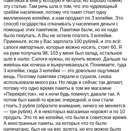
пакетиках в книгу, которую я читала, но хорошо помню
эту статью. Там речь шла о том, что это чудовищный
грабёж населения, потому что пакет стоит одну
миллионную копейки, а нам продают по 3 копейки. Это
способ государства откачивать у населения деньги с
помощью этих пакетиков. Пакетики были, но их надо
было покупать. А Вы не хотели платить 3 копейки.
Прикиньте, если у Вас зарплата 100 рублей, и это всё:
сапоги импортные, которые можно носить, стоят 60. Я
на руки получала 98, 103 у меня был оклад, остальное
шло в налог. Сапоги нужны, их купить можно. Дальше ты
живёшь как хочешь и выкручиваешься. Понимаете, туда
3 копейки, сюда 3 копейки — это довольно ощутимая
вещь. Поэтому пакетики стирали и сушили, снова
использовали много раз. Но люди и сейчас так делают,
потому что одно время пакеты в том же магазине
«Перекрёсток», не к ночи будь помянут, давали так. А
потом был какой-то кризис очередной, и они стали
стоить 3 рубля (обратите внимание, ничего не меняется
— три рубля). А в некоторых магазинах норовят и по 10
продать. Это те же копейки, что были в советское время.
А иностранные пакеты, на которых что-то было
напечатано, был не на вес золота, но его можно было