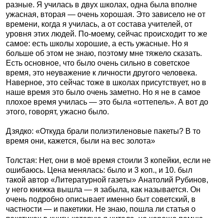
разные. Я училась в двух школах, одна была вполне
ужасная, вторая — очень хорошая. Это зависело не от
времени, когда я училась, а от состава учителей, от
уровня этих людей. По-моему, сейчас происходит то же
самое: есть школы хорошие, а есть ужасные. Но я
больше об этом не знаю, поэтому мне тяжело сказать.
Есть основное, что было очень сильно в советское
время, это неуважение к личности другого человека.
Наверное, это сейчас тоже в школах присутствует, но в
наше время это было очень заметно. Но я не в самое
плохое время училась — это была «оттепель». А вот до
этого, говорят, ужасно было.
Дзядко: «Откуда брали полиэтиленовые пакеты? В то
время они, кажется, были на вес золота»
Толстая: Нет, они в моё время стоили 3 копейки, если не
ошибаюсь. Цена менялась: было и 3 коп., и 10. был
такой автор «Литературной газеты» Анатолий Рубинов,
у него книжка вышла — я забыла, как называется. Он
очень подробно описывает именно быт советский, в
частности — и пакетики. Не знаю, пошла ли статья о