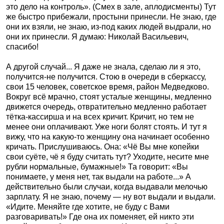
это дело на контроль». (Смех в зале, аплодисменты) Тут
же быстро прибежали, простыни принесли. Не знаю, где
они их взяли, не знаю, из-под каких людей выдрали, но
они их принесли. Я думаю: Николай Васильевич,
спасибо!
А другой случай... Я даже не знала, сделаю ли я это,
получится-не получится. Стою в очереди в сберкассу,
свои 15 человек, советское время, район Медведково.
Вокруг всё мрачно, стоят усталые женщины, медленно
движется очередь, отвратительно медленно работает
тётка-кассирша и на всех кричит. Кричит, но тем не
менее они оплачивают. Уже ноги болят стоять. И тут я
вижу, что на какую-то женщину она начинает особенно
кричать. Прислушиваюсь. Она: «Чё Вы мне копейки
свои суёте, чё я буду считать тут? Уходите, несите мне
рубли нормальные, бумажные!» Та говорит: «Вы
понимаете, у меня нет, так выдали на работе...» А
действительно были случаи, когда выдавали мелочью
зарплату. Я не знаю, почему — ну вот выдали и выдали.
«Идите. Меняйте где хотите, не буду с Вами
разговаривать!» Где она их поменяет, ей никто эти