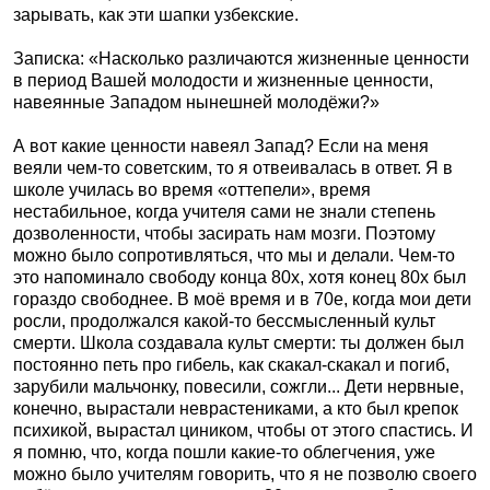
зарывать, как эти шапки узбекские.
Записка: «Насколько различаются жизненные ценности
в период Вашей молодости и жизненные ценности,
навеянные Западом нынешней молодёжи?»
А вот какие ценности навеял Запад? Если на меня
веяли чем-то советским, то я отвеивалась в ответ. Я в
школе училась во время «оттепели», время
нестабильное, когда учителя сами не знали степень
дозволенности, чтобы засирать нам мозги. Поэтому
можно было сопротивляться, что мы и делали. Чем-то
это напоминало свободу конца 80х, хотя конец 80х был
гораздо свободнее. В моё время и в 70е, когда мои дети
росли, продолжался какой-то бессмысленный культ
смерти. Школа создавала культ смерти: ты должен был
постоянно петь про гибель, как скакал-скакал и погиб,
зарубили мальчонку, повесили, сожгли... Дети нервные,
конечно, вырастали неврастениками, а кто был крепок
психикой, вырастал циником, чтобы от этого спастись. И
я помню, что, когда пошли какие-то облегчения, уже
можно было учителям говорить, что я не позволю своего