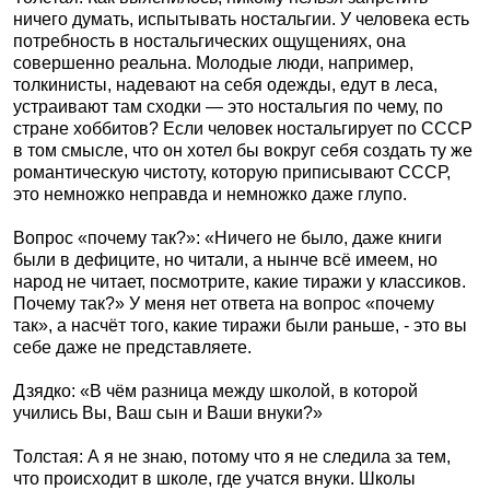
ничего думать, испытывать ностальгии. У человека есть
потребность в ностальгических ощущениях, она
совершенно реальна. Молодые люди, например,
толкинисты, надевают на себя одежды, едут в леса,
устраивают там сходки — это ностальгия по чему, по
стране хоббитов? Если человек ностальгирует по СССР
в том смысле, что он хотел бы вокруг себя создать ту же
романтическую чистоту, которую приписывают СССР,
это немножко неправда и немножко даже глупо.
Вопрос «почему так?»: «Ничего не было, даже книги
были в дефиците, но читали, а нынче всё имеем, но
народ не читает, посмотрите, какие тиражи у классиков.
Почему так?» У меня нет ответа на вопрос «почему
так», а насчёт того, какие тиражи были раньше, - это вы
себе даже не представляете.
Дзядко: «В чём разница между школой, в которой
учились Вы, Ваш сын и Ваши внуки?»
Толстая: А я не знаю, потому что я не следила за тем,
что происходит в школе, где учатся внуки. Школы