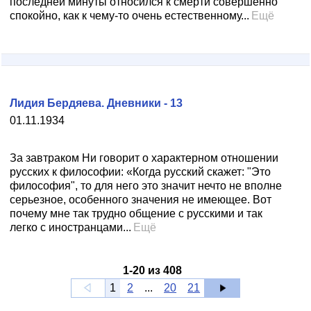
последней минуты относился к смерти совершенно
спокойно, как к чему-то очень естественному...
Ещё
Лидия Бердяева. Дневники - 13
01.11.1934
За завтраком Ни говорит о характерном отношении
русских к философии: «Когда русский скажет: "Это
философия", то для него это значит нечто не вполне
серьезное, особенного значения не имеющее. Вот
почему мне так трудно общение с русскими и так
легко с иностранцами...
Ещё
1
-
20
из
408
1
2
...
20
21