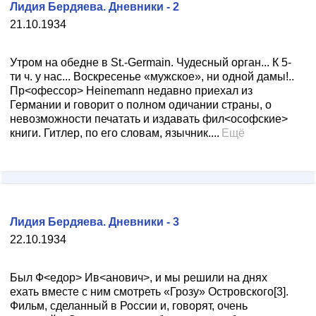
Лидия Бердяева. Дневники - 2
21.10.1934
Утром на обедне в St.-Germain. Чудесный орган... К 5-
ти ч. у нас... Воскресенье «мужское», ни одной дамы!..
Пр<офессор> Heinemann недавно приехал из
Германии и говорит о полном одичании страны, о
невозможности печатать и издавать фил<ософские>
книги. Гитлер, по его словам, язычник....
Ещё
Лидия Бердяева. Дневники - 3
22.10.1934
Был Ф<едор> Ив<анович>, и мы решили на днях
ехать вместе с ним смотреть «Грозу» Островского[3].
Фильм, сделанный в России и, говорят, очень