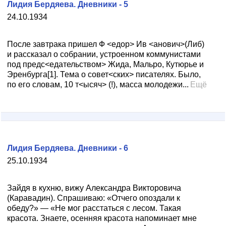
Лидия Бердяева. Дневники - 5
24.10.1934
После завтрака пришел Ф <едор> Ив <анович>(Либ)
и рассказал о собрании, устроенном коммунистами
под предс<едательством> Жида, Мальро, Кутюрье и
Эренбурга[1]. Тема о совет<ских> писателях. Было,
по его словам, 10 т<ысяч> (!), масса молодежи...
Ещё
Лидия Бердяева. Дневники - 6
25.10.1934
Зайдя в кухню, вижу Александра Викторовича
(Каравадин). Спрашиваю: «Отчего опоздали к
обеду?» — «Не мог расстаться с лесом. Такая
красота. Знаете, осенняя красота напоминает мне