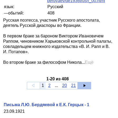
berdyaev/de1936trush_00.html
язык:
Русский
—обытий:
408
Русская поэтесса, участник Русского апостолата,
деятель Русской диаспоры во Франции.
В первом браке за бароном Виктором Ивановичем
Раппом, чиновником Харьковской контрольной палаты,
совладельцем книжного издательства «В. И. Рапп и В.
И. Потапов».
Во втором браке за философом Никола...
Ещё
1
-
20
из
408
1
2
...
20
21
Письма Л.Ю. Бердяевой к Е.К. Герцык - 1
23.09.1921