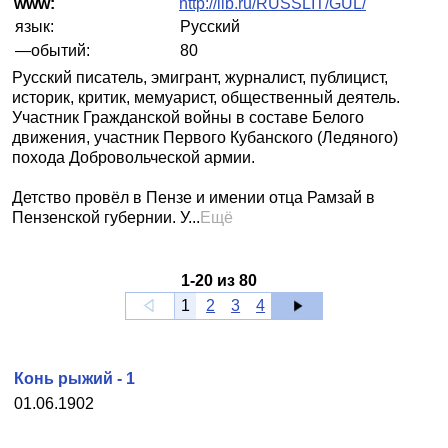
www:
http://lib.ru/RUSSLIT/GUL/
язык:
Русский
—обытий:
80
Русский писатель, эмигрант, журналист, публицист,
историк, критик, мемуарист, общественный деятель.
Участник Гражданской войны в составе Белого
движения, участник Первого Кубанского (Ледяного)
похода Добровольческой армии.
Детство провёл в Пензе и имении отца Рамзай в
Пензенской губернии. У...
Ещё
1
-
20
из
80
1
2
3
4
Конь рыжий - 1
01.06.1902