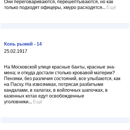
Они пере­говариваются, перешептываются, но как
только подхо­дят офицеры, хмуро расходятся...
Ещё
Конь рыжий - 14
25.02.1917
На Московской улице красные банты, красные зна­
мена; и откуда достали столько кро­вавой материи?
Пензяки, без различия состояний, все улыбаются, как
на Пасху. На извозчиках, потрясая раз­битыми
кандалами, в халатах, в войлочных шапочках, в
казенных котах едут освобожденные
уголовники...
Ещё