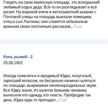
Глядеть на свою керенскую площадь, это всегдашний
любимый отдых деда. Всё-то он разглядывает и всё
ругает. На вороной кляче в ветхозаветной казанке с
Почтовой улицы на площадь выехали помещики,
отец и сын Лахтины; они славятся небывалым
враньем своих охотничьих рассказов,..
Ещё
Конь рыжий - 2
05.06.1902
Иногда появлялся и юродивый Юдка, полуголый,
заросший волосом, он бесцельно начинал шляться
по площади, выкрикивая нечленораздельные звуки.
Все Юдку знали. Из калиток божьему человеку
выносили кто одежду, кто поесть. Пробродив так
день, Юдка куда-то пропадал...
Ещё