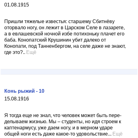
01.08.1915
Пришли тяжелые известья: старшему Сбитнёву
оторвало ногу, он лежит в Царском Селе в лазарете,
а в евлашевской ночной избе потихоньку плачет его
баба. Конопатский Крушинин убит далеко от
Конопати, под Танненбергом, на селе даже не знают,
где это?..
Ещё
Конь рыжий - 10
15.08.1916
Я тогда еще не знал, что человек может быть пере­
делываем жизнью. Мы – студенты, но идя строем к
каптенармусу, уже даем ногу, и в мерном ударе
общей ноги есть даже какое-то удовольствие...
Ещё