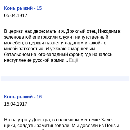
Конь рыжий - 15
05.04.1917
В церкви нас двое: мать и я. Дряхлый отец Никодим в
зеленоватой епитрахили служит напутствен­ный
молебен; в церкви пахнет и ладаном и какой-то
милой затхлостью. Я уезжаю с маршевым
батальоном на юго-западный фронт, где началось
наступление рус­ской армии...
Ещё
Конь рыжий - 16
15.04.1917
Но на утро у Днестра, в солнечном местечке Зале­
щики, солдаты замитинговали. Мы довезли из Пензы