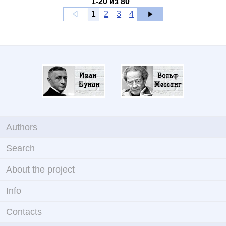
1
-
20
из
80
1
2
3
4
Authors
Search
About the project
Info
Contacts