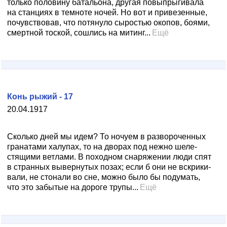
только половину батальона, другая повыпрыгивала
на станциях в темноте ночей. Но вот и привезенные,
почув­ствовав, что потянуло сыростью окопов, боями,
смерт­ной тоской, сошлись на митинг...
Ещё
Конь рыжий - 17
20.04.1917
Сколько дней мы идем? То ночуем в разворочен­ных
гранатами халупах, то на дворах под нежно шеле­
стящими ветлами. В походном снаряжении люди спят
в странных вывернутых позах; если б они не вскрики­
вали, не стонали во сне, можно было бы подумать,
что это забытые на дороге трупы...
Ещё