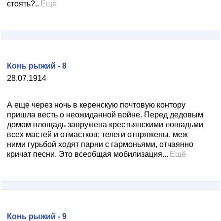
стоять?..
Ещё
Конь рыжий - 8
28.07.1914
А еще через ночь в керенскую почтовую контору
пришла весть о неожиданной войне. Перед дедовым
до­мом площадь запружена крестьянскими лошадьми
всех мастей и отмастков; телеги отпряжены, меж
ними гурь­бой ходят парни с гармоньями, отчаянно
кричат песни. Это всеобщая мобилизация...
Ещё
Конь рыжий - 9