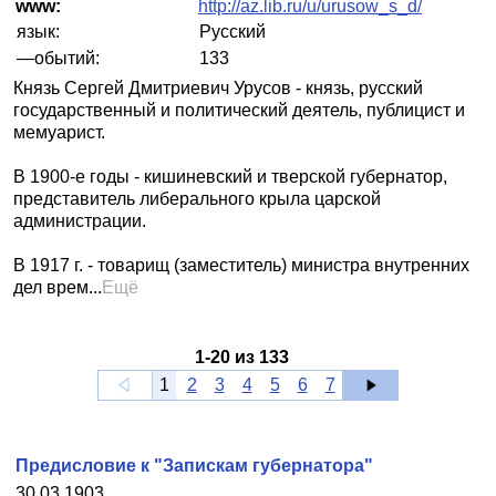
www:
http://az.lib.ru/u/urusow_s_d/
язык:
Русский
—обытий:
133
Князь Сергей Дмитриевич Урусов - князь, русский
государственный и политический деятель, публицист и
мемуарист.
В 1900-е годы - кишиневский и тверской губернатор,
представитель либерального крыла царской
администрации.
В 1917 г. - товарищ (заместитель) министра внутренних
дел врем...
Ещё
1
-
20
из
133
1
2
3
4
5
6
7
Предисловие к "Запискам губернатора"
30.03.1903