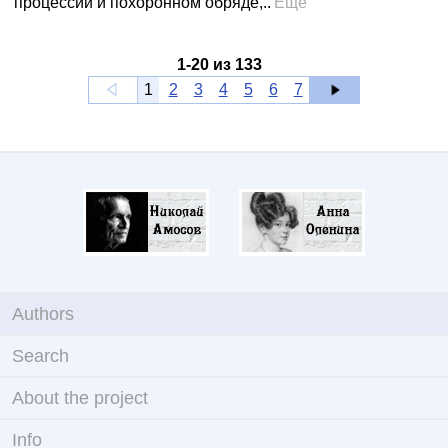
процессии и похоронном обряде,..
Ещё
1
-
20
из
133
1
2
3
4
5
6
7
Authors
Search
About the project
Info