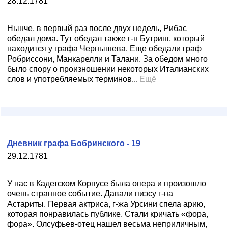
28.12.1781
Нынче, в первый раз после двух недель, Рибас
обедал дома. Тут обедал также г-н Бутринг, который
находится у графа Чернышева. Еще обедали граф
Робриссони, Манкарелли и Талани. За обедом много
было спору о произношении некоторых Италианских
слов и употребляемых терминов...
Ещё
Дневник графа Бобринского - 19
29.12.1781
У нас в Кадетском Корпусе была опера и произошло
очень странное событие. Давали пиэсу г-на
Астариты. Первая актриса, г-жа Урсини спела арию,
которая понравилась публике. Стали кричать «фора,
фора». Олсуфьев-отец нашел весьма неприличным,