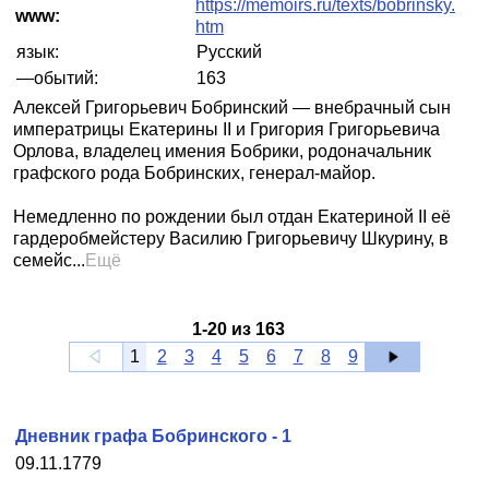
https://memoirs.ru/texts/bobrinsky.
www:
htm
язык:
Русский
—обытий:
163
Алексей Григорьевич Бобринский — внебрачный сын
императрицы Екатерины II и Григория Григорьевича
Орлова, владелец имения Бобрики, родоначальник
графского рода Бобринских, генерал-майор.
Немедленно по рождении был отдан Екатериной II её
гардеробмейстеру Василию Григорьевичу Шкурину, в
семейс...
Ещё
1
-
20
из
163
1
2
3
4
5
6
7
8
9
Дневник графа Бобринского - 1
09.11.1779