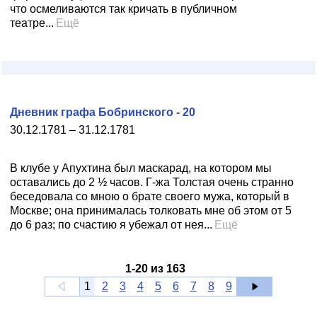
что осмеливаются так кричать в публичном
театре...
Ещё
Дневник графа Бобринского - 20
30.12.1781 – 31.12.1781
В клубе у Апухтина был маскарад, на котором мы
оставались до 2 ½ часов. Г-жа Толстая очень стран­но
беседовала со мною о брате своего мужа, который в
Москве; она принималась толковать мне об этом от 5
до 6 раз; по счастию я убежал от нея...
Ещё
1
-
20
из
163
1
2
3
4
5
6
7
8
9