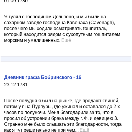
01.09.1780
Я гулял с господином Дельпоцо, и мы были на
сахарном заводе господина Кавенаха (Саvеnаgh),
после чего мы ходили осматривать гошпиталь,
который находится рядом с сухопутным гошпиталем
морским и умалишенных.
Ещё
Дневник графа Бобринского - 16
23.12.1781
После полудня я был на рынке, где продают свиней,
потом у г-на Пурпуры, где ужинал и оставался до 2-х
часов по полуночи. Меня благодарили за то, что я
просил об устроении брака между г. Ф. и девицею 3.
Странно мне было слышать эти благодарности, тогда
как я тут решительно не при чем...
Ещё