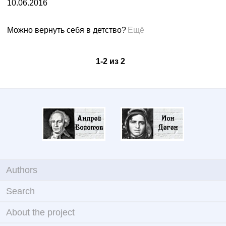
10.06.2016
Можно вернуть себя в детство?
Ещё
1
-
2
из
2
Authors
Search
About the project