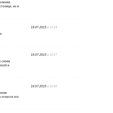
еления.
толице, но и
19.07.2015
в 10:24
то
19.07.2015
в 10:27
х слоев
особ и
19.07.2015
в 10:46
онном
о отнести это