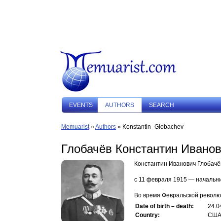
EVENTS
AUTHORS
SEARCH
Memuarist
»
Authors
» Konstantin_Globachev
Глобачёв Константин Ивано
Константин Иванович Глобачё
с 11 февраля 1915 — начальн
Во время Февральской революц
Date of birth – death:
24.0
Country:
СШ