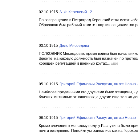
02.10.1915
А. Ф. Керенский - 2
По возвращении в Петроград Керенский стал искать сбл
Образован был рабочий комитет партии социалистов-рев
03.10.1915
Дело Мясоедова
ПОЛКОВНИК Мясоедов во время войны был начальником
фронте, на каковую должность был назначен по протек
хорошей репутацией в военных кругах...
Ещё
05.10.1915
Григорий Ефимович Распутин, он же Новых -
Наиболее преданными его друзьями были женщины, - дам
близких, интимных отношениях, а другие еще только доб
06.10.1915
Григорий Ефимович Распутин, он же Новых -
Кроме влечения к женскому полу, у Распутина было прис
почти ежедневно. Попойки устраивались как на Горохово