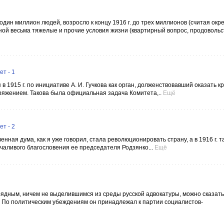
ин миллион людей, возросло к концу 1916 г. до трех миллионов (считая окрес
ной весьма тяжелые и прочие условия жизни (квартирный вопрос, продоволь
т - 1
915 г. по инициативе А. И. Гучкова как орган, долженствовавший оказать к
яжением. Такова была официальная задача Комитета,..
Ещё
т - 2
венная дума, как я уже говорил, стала революционировать страну, а в 1916 г. т
аливого благословения ее председателя Родзянко...
Ещё
ядным, ничем не выделившимся из среды русской адвокатуры, можно сказать
». По политическим убеждениям он принадлежал к партии социалистов-