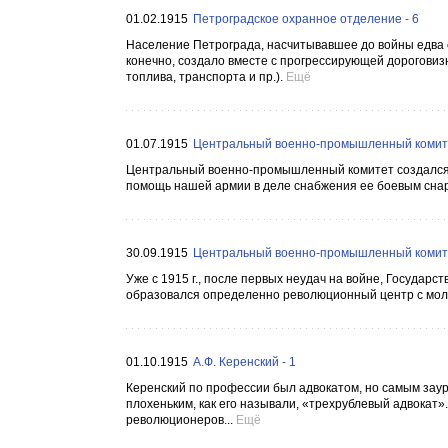
01.02.1915
Петроградское охранное отделение - 6
Население Петрограда, насчитывавшее до войны едва од
конечно, создало вместе с прогрессирующей дороговиз
топлива, транспорта и пр.).
Ещё
01.07.1915
Центральный военно-промышленный комите
Центральный военно-промышленный комитет создался в 1
помощь нашей армии в деле снабжения ее боевым снар
30.09.1915
Центральный военно-промышленный комите
Уже с 1915 г., после первых неудач на войне, Государст
образовался определенно революционный центр с молч
01.10.1915
А.Ф. Керенский - 1
Керенский по профессии был адвокатом, но самым заур
плохеньким, как его называли, «трехрублевый адвокат
революционеров...
Ещё