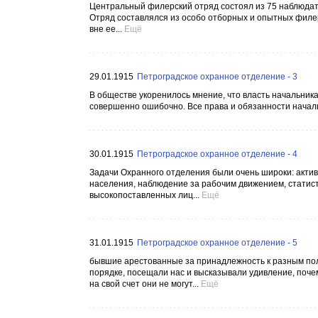
Центральный филерский отряд состоял из 75 наблюдат
Отряд составлялся из особо отборных и опытных филер
вне ее...
Ещё
29.01.1915
Петроградское охранное отделение - 3
В обществе укоренилось мнение, что власть начальник
совершенно ошибочно. Все права и обязанности начал
30.01.1915
Петроградское охранное отделение - 4
Задачи Охранного отделения были очень широки: акти
населения, наблюдение за рабочим движением, статис
высокопоставленных лиц...
Ещё
31.01.1915
Петроградское охранное отделение - 5
бывшие арестованные за принадлежность к разным по
порядке, посещали нас и высказывали удивление, почем
на свой счет они не могут...
Ещё