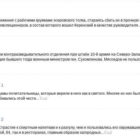
ижения с рабочими кружками эсеровского толка, стараясь сбить их в прочную
олюционеров, в состав которого вошел Керенский в качестве руководителя..
 контрразведывательного отделения при штабе 10-й армии на Северо-Зап
ции бывшего тогда военным министром ген. Сухомлинова. Мясоедов не польз
 1
ы-почитательницы, которые верили в него как в святого. Многие из них был
ивались этой чести...
Ещё
 2
трастие к спиртным напиткам и к разгулу, чем и пользовались его окружавшие
й, 64, так и в ресторанах, главным образом загородных...
Ещё