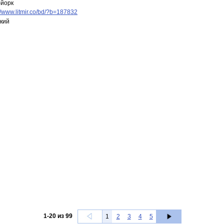
йорк
://www.litmir.co/bd/?b=187832
кий
1
-
20
из
99
1
2
3
4
5