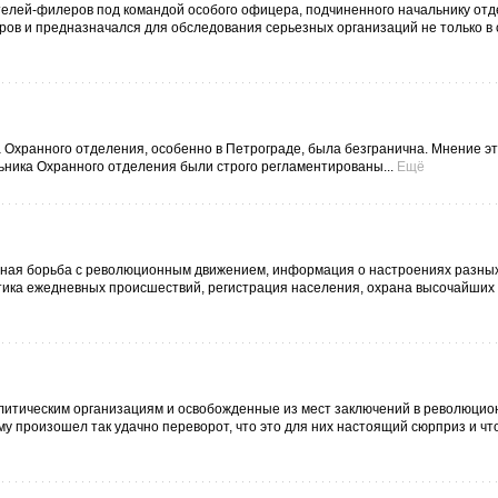
елей-филеров под командой особого офицера, подчиненного начальнику отд
ов и предназначался для обследования серьезных организаций не только в с
а Охранного отделения, особенно в Петрограде, была безгранична. Мнение э
ьника Охранного отделения были строго регламентированы...
Ещё
вная борьба с революционным движением, информация о настроениях разны
тика ежедневных происшествий, регистрация населения, охрана высочайших 
литическим организациям и освобожденные из мест заключений в революци
у произошел так удачно переворот, что это для них настоящий сюрприз и чт