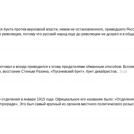
я бунта против верховной власти, никем не остановленного, приведшего Рос
е революции, потому что русский народ еще до революции не дозрел и в общ
унтовал и всегда приводился к этому предателями обманным способом. Вспо
 восстание Стеньки Разина, «Пугачевский бунт», бунт декабристов...
Ещё
 отделения в январе 1915 года. Официальное его название было: «Отделени
рограде», Это был самый крупный из органов местного политического розыс