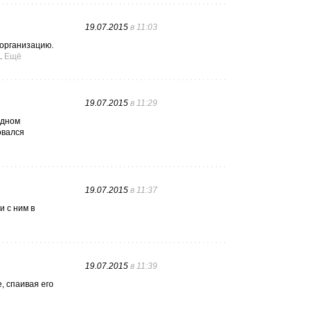
19.07.2015
в 11:03
 организацию.
.
Ещё
19.07.2015
в 11:29
адном
овался
19.07.2015
в 11:37
и с ним в
19.07.2015
в 11:39
, спаивая его