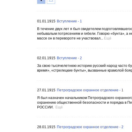
01.01.1915
Вступление - 1
В течение двух лет я был свидетелем подготовлявшегос
небывалым потрясениям и гибели. Говорю «бунта», а н
массе он в перевороте не участвовал...
Ещё
02.01.1915
Вступление - 2
За свою тысячелетнюю историю русский народ часто б
время», «стрелецкие бунты», вызванные крамолой бояр,
27.01.1915
Петроградское охранное отделение - 1
Я был назначен начальником Петроградского охранного
охранению общественной безопасности и порядка в Пет
РОССИИ.
Ещё
28.01.1915
Петроградское охранное отделение - 2