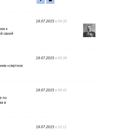
19.07.2015
в 09:35
сию к
ей своей
19.07.2015
в 09:38
мним «смутное
19.07.2015
в 09:42
е по
ка в
19.07.2015
в 10:11