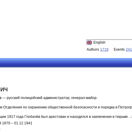
English
Authors
1719
Events
241
вич
в — русский полицейский администратор, генерал-майор.
ик Отделения по охранению общественной безопасности и порядка в Петрогр
ии 1917 года Глобачёв был арестован и находился в заключении в тюрьме ...
4.1870 – 01.12.1941
А