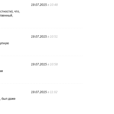
19.07.2015
в 10:48
тности), что,
ственный,
19.07.2015
в 10:51
рупную
19.07.2015
в 10:58
ам
19.07.2015
в 11:02
, был даже