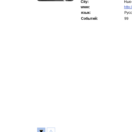
City:
Нью-
www:
http
язык:
Русс
Событий:
99