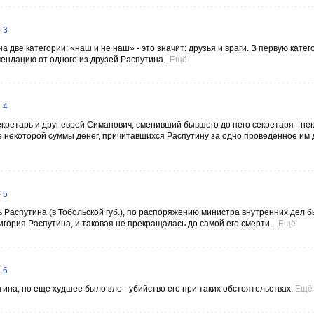
 3
а две категории: «наш и не наш» - это значит: друзья и враги. В первую кате
мендацию от одного из друзей Распутина.
Ещё
 4
кретарь и друг еврей Симанович, сменивший бывшего до него секретаря - не
е некоторой суммы денег, причитавшихся Распутину за одно проведенное им 
 5
нь Распутина (в Тобольской губ.), по распоряжению министра внутренних дел 
ория Распутина, и таковая не прекращалась до самой его смерти...
Ещё
 6
ина, но еще худшее было зло - убийство его при таких обстоятельствах.
Ещё