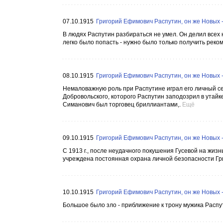
07.10.1915
Григорий Ефимович Распутин, он же Новых -
В людях Распутин разбираться не умел. Он делил всех н
легко было попасть - нужно было только получить реко
08.10.1915
Григорий Ефимович Распутин, он же Новых -
Немаловажную роль при Распутине играл его личный се
Добровольского, которого Распутин заподозрил в утайк
Симанович был торговец бриллиантами,.
Ещё
09.10.1915
Григорий Ефимович Распутин, он же Новых -
С 1913 г., после неудачного покушения Гусевой на жиз
учреждена постоянная охрана личной безопасности Григ
10.10.1915
Григорий Ефимович Распутин, он же Новых -
Большое было зло - приближение к трону мужика Распут