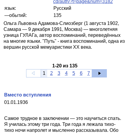
cd/auth/?t=page&num=3182
язык:
Русский
—обытий:
135
Ольга Львовна Адамова-Слиозберг (1 августа 1902,
Самара — 9 декабря 1991, Москва) — многолетняя
узница ГУЛАГа, автор воспоминаний, переведённых
на многие языки. "Путь" - книга воспоминаний, одна из
вершин русской мемуаристики XX века.
1
-
20
из
135
1
2
3
4
5
6
7
Вместо вступления
01.01.1936
Самое трудное в заключении — это научиться спать.
Я училась этому три года. Три года я лежала тихо-
тихо ночи напролет и мысленно рассказывала. Обо