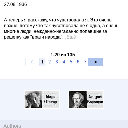
27.08.1936
А теперь я расскажу, что чувствовала я. Это очень
важно, потому что так чувствовала не я одна, а очень
многие люди, нежданно-негаданно попавшие за
решетку как "враги народа"...
Ещё
1
-
20
из
135
1
2
3
4
5
6
7
Authors