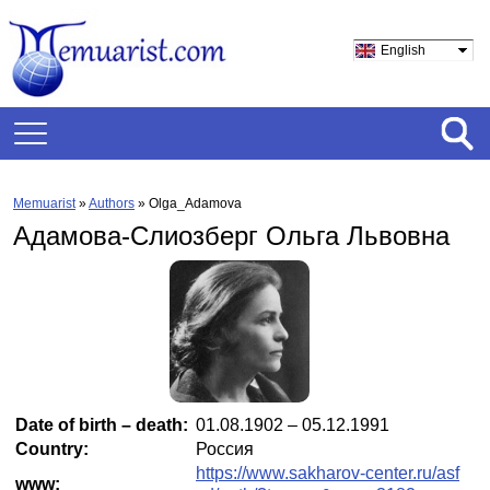
English
Memuarist
»
Authors
» Olga_Adamova
Адамова-Слиозберг Ольга Львовна
Date of birth – death:
01.08.1902 – 05.12.1991
Country:
Россия
https://www.sakharov-center.ru/asf
www: