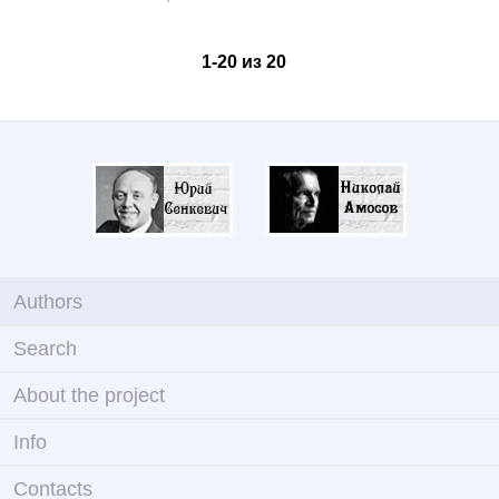
1
-
20
из
20
Authors
Search
About the project
Info
Contacts