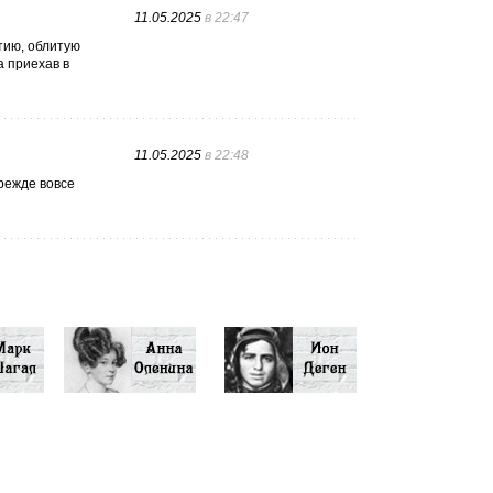
11.05.2025
в 22:47
тию, облитую
а приехав в
11.05.2025
в 22:48
прежде вовсе