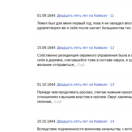
01.09.1844
Двадцать пять лет на Кавказе - 11
Тяжел был для меня первый год, пока я не овладел впо
удовлетворял же я себя после насчет большинства тех 
15.09.1844
Двадцать пять лет на Кавказе - 12
Собственно резиденция окружного управления была в се
себя в деревне, считавшейся тоже в составе округа, и 
желание отправиться,..
Ещё
01.10.1844
Двадцать пять лет на Кавказе - 13
Прежде чем продолжать рассказ, считаю нужным сказат
отношениях к высшим властям и прочем. Округ заключал
склонам,..
Ещё
10.10.1844
Двадцать пять лет на Кавказе - 14
Вследствие подчиненности военному начальству, с кот