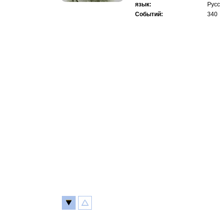
язык:
Русс
Событий:
340