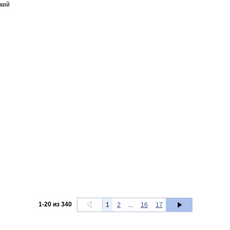
кий
1
-
20
из
340
1
2
...
16
17