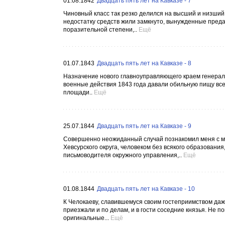
01.08.1842
Двадцать пять лет на Кавказе - 7
Чиновный класс так резко делился на высший и низший,
недостатку средств жили замкнуто, вынужденные предав
поразительной степени,..
Ещё
01.07.1843
Двадцать пять лет на Кавказе - 8
Назначение нового главноуправляющего краем генерал
военные действия 1843 года давали обильную пищу все
площади..
Ещё
25.07.1844
Двадцать пять лет на Кавказе - 9
Совершенно неожиданный случай познакомил меня с 
Хевсурского округа, человеком без всякого образовани
письмоводителя окружного управления,..
Ещё
01.08.1844
Двадцать пять лет на Кавказе - 10
К Челокаеву, славившемуся своим гостеприимством да
приезжали и по делам, и в гости соседние князья. Не п
оригинальные...
Ещё