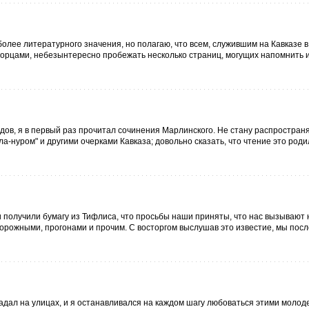
более литературного значения, но полагаю, что всем, служившим на Кавказе в
орцами, небезынтересно пробежать несколько страниц, могущих напомнить 
родов, я в первый раз прочитал сочинения Марлинского. Не стану распростран
ла-нуром" и другими очерками Кавказа; довольно сказать, что чтение это роди
 получили бумагу из Тифлиса, что просьбы наши приняты, что нас вызывают 
орожными, прогонами и прочим. С восторгом выслушав это известие, мы посл
дал на улицах, и я останавливался на каждом шагу любоваться этими молод