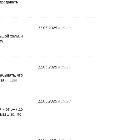
 продавать
11.05.2025
в 19:23
ьшой холм, и
ту
11.05.2025
в 19:25
абывать, что
а)...
Ещё
11.05.2025
в 19:28
и от 6--7 до
умавших, что