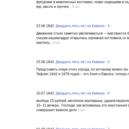
фигурами в живописных костюмах, ловко сидящими в се
кур, масло и прочее...
Ещё
22.06.1842
Двадцать пять лет на Кавказе - 4
Движение стало заметно увеличиваться -- чувствуется 
глазам нашим вдруг открылась огромная котловина со м
картину;..
Ещё
25.06.1842
Двадцать пять лет на Кавказе - 5
Представить очерк этого города, по которому можно бы
Тифлис 1842 и 1878 годов -- это Азия и Европа; теперь 
10.07.1842
Двадцать пять лет на Кавказе - 6
вообще 25 рублей, месячное жалованье, удовлетворяло 
10--11 вечера.. Господи, как вспомнишь это неустанное
совершают важное дело
Ещё