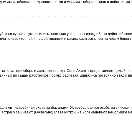
одом дела, общими предположениями и мерами к обороне края и действиями 
исуйского султана, уже явились опасения усиленных враждебных действий сосе
ячи человек конной и пешей милиции и расположиться с ней на левом берегу
утствовал при сборе и давке винограда. Село Ахметы представляет целый ле
янных по садам работников, громко распевая, двигались постоянно взад и вп
адлежит ястребиная охота за фазанами. Ястреба ловятся особыми силками, 
 ястребу зашивают (буквально) глаза ниткой, на ноги надевают небольшие 