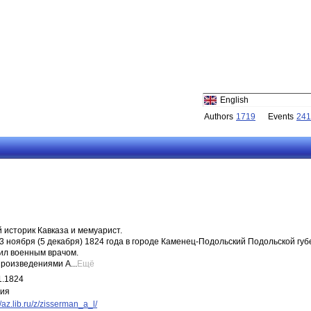
English
Authors
1719
Events
241
 историк Кавказа и мемуарист.
 ноября (5 декабря) 1824 года в городе Каменец-Подольский Подольской губе
ил военным врачом.
роизведениями А...
Ещё
1.1824
иия
//az.lib.ru/z/zisserman_a_l/