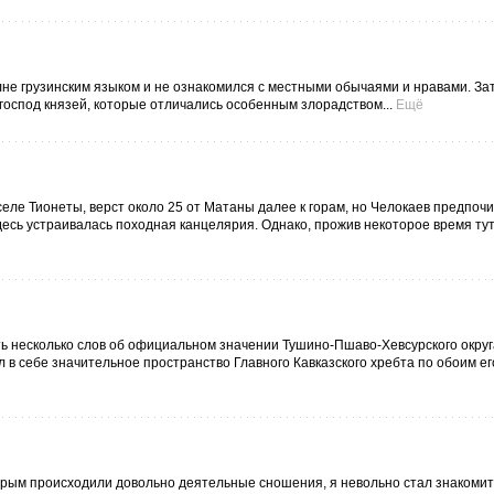
лне грузинским языком и не ознакомился с местными обычаями и нравами. Зат
господ князей, которые отличались особенным злорадством...
Ещё
ле Тионеты, верст около 25 от Матаны далее к горам, но Челокаев предпочи
здесь устраивалась походная канцелярия. Однако, прожив некоторое время тут
ь несколько слов об официальном значении Тушино-Пшаво-Хевсурского округа
 в себе значительное пространство Главного Кавказского хребта по обоим ег
орым происходили довольно деятельные сношения, я невольно стал знакомить