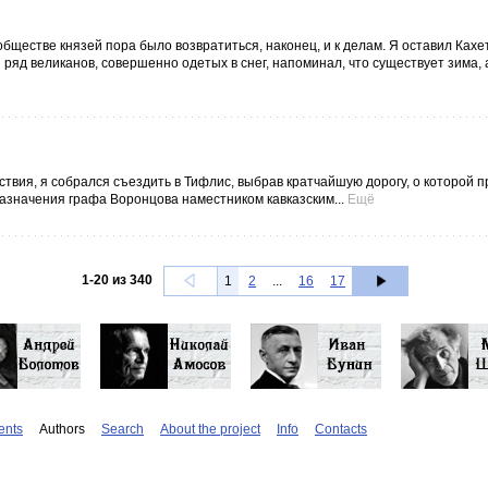
бществе князей пора было возвратиться, наконец, и к делам. Я оставил Кахе
 ряд великанов, совершенно одетых в снег, напоминал, что существует зима, 
ствия, я собрался съездить в Тифлис, выбрав кратчайшую дорогу, о которой 
 назначения графа Воронцова наместником кавказским...
Ещё
1
-
20
из
340
1
2
...
16
17
ents
Authors
Search
About the project
Info
Contacts