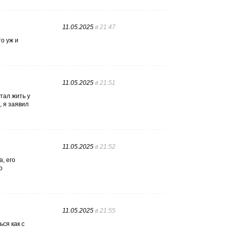
11.05.2025
в 21:47
о уж и
11.05.2025
в 21:51
тал жить у
, я заявил
11.05.2025
в 21:52
, его
о
11.05.2025
в 21:55
ся как с