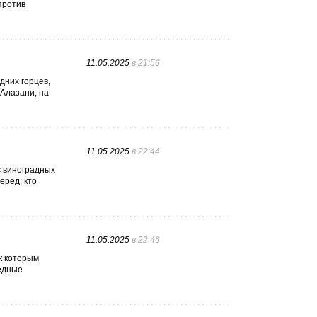
против
11.05.2025
в 21:56
дних горцев,
 Алазани, на
11.05.2025
в 22:44
с виноградных
еред: кто
11.05.2025
в 22:46
к которым
медные