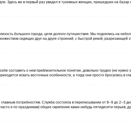
дле. Здесь же в первый раз увидел я туземных женщин, пришедших на базар
близость большого города, цели долгого путешествия. Мы поднялись на небол
ножеством сидящих друг на друге строений, с быстрой рекой, разрезающей э
 себе составить о нем приблизительное понятие, довольно трудно (не нужно з
приходится искать восточные особенности, а тогда они просто бросались в глаз
главным потребностям. Служба состояла в переписывании от 8--9 до 2--3 дня 
 (часто и по праздникам) общее скрипение каких-нибудь пятидесяти перьев, д