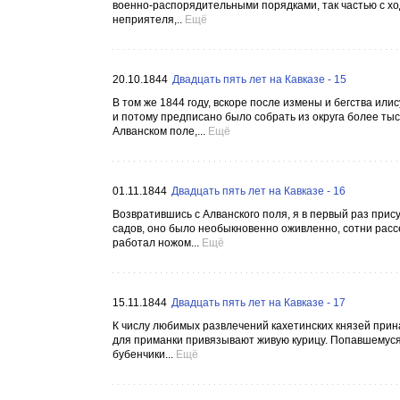
военно-распорядительными порядками, так частью с х
неприятеля,..
Ещё
20.10.1844
Двадцать пять лет на Кавказе - 15
В том же 1844 году, вскоре после измены и бегства ил
и потому предписано было собрать из округа более тыс
Алванском поле,...
Ещё
01.11.1844
Двадцать пять лет на Кавказе - 16
Возвратившись с Алванского поля, я в первый раз прис
садов, оно было необыкновенно оживленно, сотни рассе
работал ножом...
Ещё
15.11.1844
Двадцать пять лет на Кавказе - 17
К числу любимых развлечений кахетинских князей прин
для приманки привязывают живую курицу. Попавшемуся
бубенчики...
Ещё