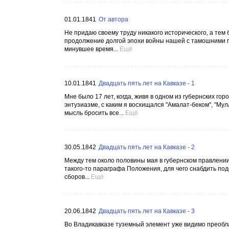
01.01.1841
От автора
Не придаю своему труду никакого исторического, а тем 
продолжение долгой эпохи войны нашей с тамошними г
минувшее время...
Ещё
10.01.1841
Двадцать пять лет на Кавказе - 1
Мне было 17 лет, когда, живя в одном из губернских го
энтузиазме, с каким я восхищался "Амалат-беком", "Мул
мысль бросить все...
Ещё
30.05.1842
Двадцать пять лет на Кавказе - 2
Между тем около половины мая в губернском правлении
такого-то параграфа Положения, для чего снабдить под
сборов...
Ещё
20.06.1842
Двадцать пять лет на Кавказе - 3
Во Владикавказе туземный элемент уже видимо преобла