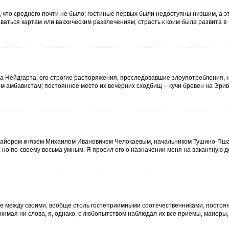
 что среднего почти не было; гостиные первых были недоступны низшим, а э
аться картам или вакхическим развлечениям, страсть к коим была развита в
а Нейдгарта, его строгие распоряжения, преследовавшие злоупотребления, 
м амбавистам; постоянное место их вечерних сходбищ -- кучи бревен на Эри
майором князем Михаилом Ивановичем Челокаевым, начальником Тушино-Пш
я, но по-своему весьма умным. Я просил его о назначении меня на вакантную 
же между своими, вообще столь гостеприимными соотечественниками, постоя
онимая ни слова, я, однако, с любопытством наблюдал их все приемы, манеры,