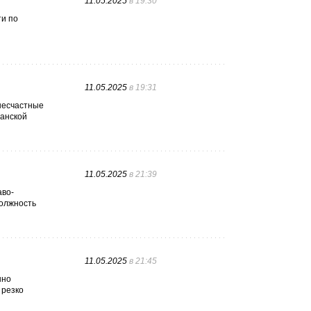
11.05.2025
в 19:30
ти по
11.05.2025
в 19:31
несчастные
ванской
11.05.2025
в 21:39
аво-
должность
11.05.2025
в 21:45
нно
 резко