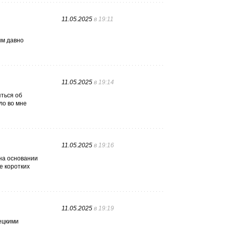
11.05.2025
в 19:11
им давно
11.05.2025
в 19:14
яться об
ло во мне
11.05.2025
в 19:16
на основании
е коротких
11.05.2025
в 19:19
ецкими