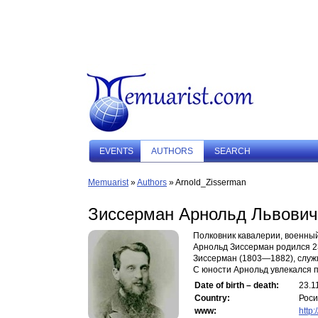
EVENTS
AUTHORS
SEARCH
Memuarist
»
Authors
» Arnold_Zisserman
Зиссерман Арнольд Львович
Полковник кавалерии, военный
Арнольд Зиссерман родился 23
Зиссерман (1803—1882), служ
С юности Арнольд увлекался п
Date of birth – death:
23.1
Country:
Рос
www:
http: