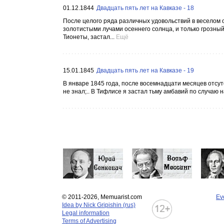
01.12.1844
Двадцать пять лет на Кавказе - 18
После целого ряда различных удовольствий в веселом о
золотистыми лучами осеннего солнца, и только грозный
Тионеты, застал...
Ещё
15.01.1845
Двадцать пять лет на Кавказе - 19
В январе 1845 года, после восемнадцати месяцев отсут
не знал;.. В Тифлисе я застал тьму амбавий по случаю
© 2011-2026, Memuarist.com
Ev
Idea by Nick Gripishin (rus)
Legal information
Terms of Advertising