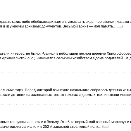
давать каких-либо обобщающих картин, увязывать виденное своими глазами 
 и изучением архивных документов. Весь мой архив — моя память...
Ещё
тателя интерес, не было. Родился в небольшой лесной деревне Христофоров
 Архангельской обл.). Занимался сельским хозяйством в доме родителей. За д
львычегодск. Перед конторой воинского начальника собралось десятка четы
лакали детишки на заляпанных грязью телегах и дрожках, всхлипывали женщи
ожные теплушки и повезли в Вязьму. Это был первый мой военный маршрут и 
ьвычегодских зачислили в 252-й запасной стрелковый полк...
Ещё