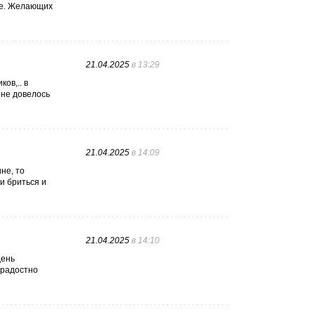
ие. Желающих
21.04.2025
в 13:29
ов,.. в
 не довелось
21.04.2025
в 14:09
не, то
и бриться и
21.04.2025
в 14:10
день
 радостно