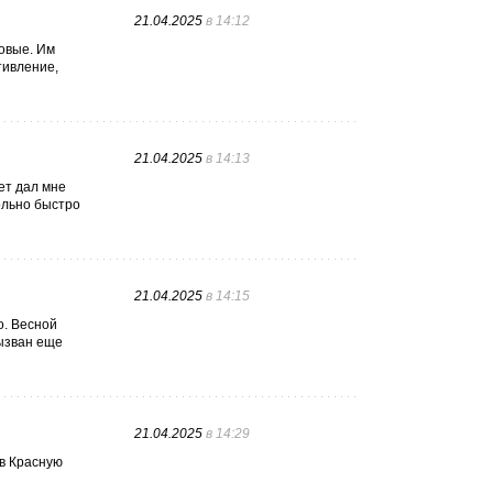
21.04.2025
в 14:12
овые. Им
тивление,
21.04.2025
в 14:13
ет дал мне
ольно быстро
21.04.2025
в 14:15
о. Весной
ызван еще
21.04.2025
в 14:29
 в Красную