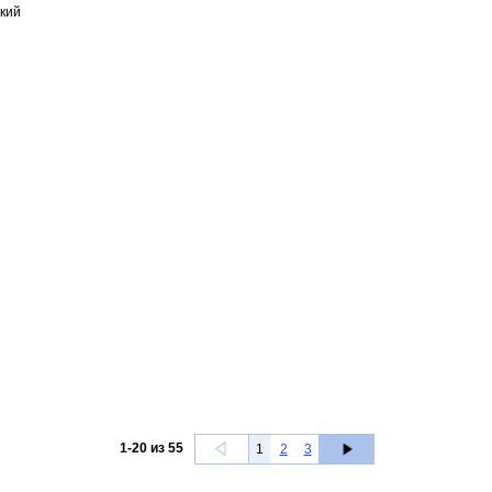
кий
1
-
20
из
55
1
2
3