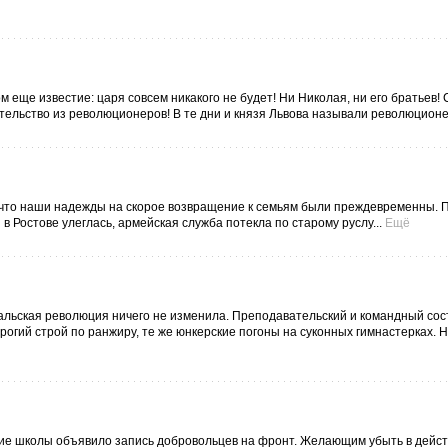
м еще известие: царя совсем никакого не будет! Ни Николая, ни его братьев! 
тельство из революционеров! В те дни и князя Львова называли революционе
, что наши надежды на скорое возвращение к семьям были преждевременны. 
 Ростове улеглась, армейская служба потекла по старому руслу...
Ещё
альская революция ничего не изменила. Преподавательский и командный сос
рогий строй по ранжиру, те же юнкерские погоны на суконных гимнастерках. Н
ание школы объявило запись добровольцев на фронт. Желающим убыть в дей