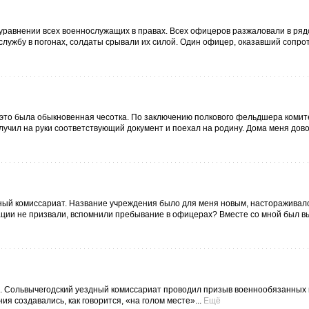
 уравнении всех военнослужащих в правах. Всех офицеров разжаловали в ряд
а службу в погонах, солдаты срывали их силой. Один офицер, оказавший сопро
о, это была обыкновенная чесотка. По заключению полкового фельдшера комит
лучил на руки соответствующий документ и поехал на родину. Дома меня дов
ный комиссариат. Название учреждения было для меня новым, настораживал
ации не призвали, вспомнили пребывание в офицерах? Вместе со мной был в
.. Сольвычегодский уездный комиссариат проводил призыв военнообязанных
я создавались, как говорится, «на голом месте»...
Ещё