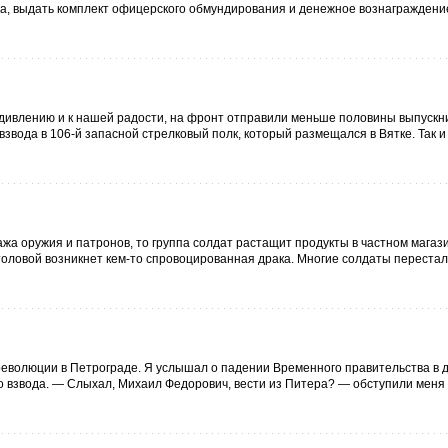
а, выдать комплект офицерского обмундирования и денежное вознагражден
удивлению и к нашей радости, на фронт отправили меньше половины выпускник
звода в 106-й запасной стрелковый полк, который размещался в Вятке. Так и
жа оружия и патронов, то группа солдат растащит продукты в частном магази
столовой возникнет кем-то спровоцированная драка. Многие солдаты перестал
й революции в Петрограде. Я услышал о падении Временного правительства в 
го взвода. — Слыхал, Михаил Федорович, вести из Питера? — обступили меня