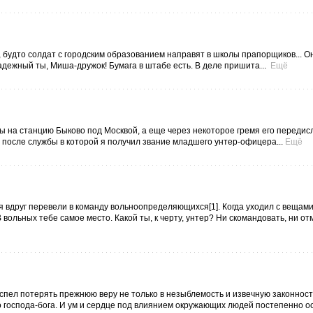
 будто солдат с городским образованием направят в школы прапорщиков... О
дежный ты, Миша-дружок! Бумага в штабе есть. В деле пришита...
Ещё
ы на станцию Быково под Москвой, а еще через некоторое гремя его передис
, после службы в которой я получил звание младшего унтер-офицера...
Ещё
ня вдруг перевели в команду вольноопределяющихся[1]. Когда уходил с вещами
В вольных тебе самое место. Какой ты, к черту, унтер? Ни скомандовать, ни о
 успел потерять прежнюю веру не только в незыблемость и извечную законнос
во господа-бога. И ум и сердце под влиянием окружающих людей постепенно 