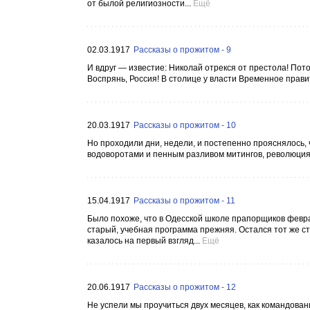
от былой религиозности...
Ещё
02.03.1917
Рассказы о прожитом - 9
И вдруг — известие: Николай отрекся от престола! Пото
Воспрянь, Россия! В столице у власти Временное прави
20.03.1917
Рассказы о прожитом - 10
Но проходили дни, недели, и постепенно прояснялось
водоворотами и пенным разливом митингов, революция в
15.04.1917
Рассказы о прожитом - 11
Было похоже, что в Одесской школе прапорщиков февр
старый, учебная программа прежняя. Остался тот же ст
казалось на первый взгляд...
Ещё
20.06.1917
Рассказы о прожитом - 12
Не успели мы проучиться двух месяцев, как командов