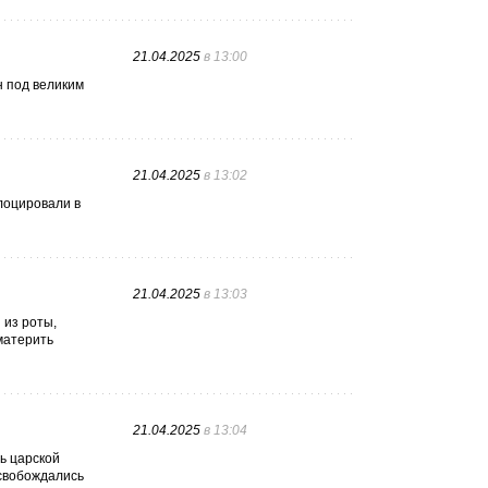
21.04.2025
в 13:00
н под великим
21.04.2025
в 13:02
лоцировали в
21.04.2025
в 13:03
 из роты,
тматерить
21.04.2025
в 13:04
ть царской
освобождались