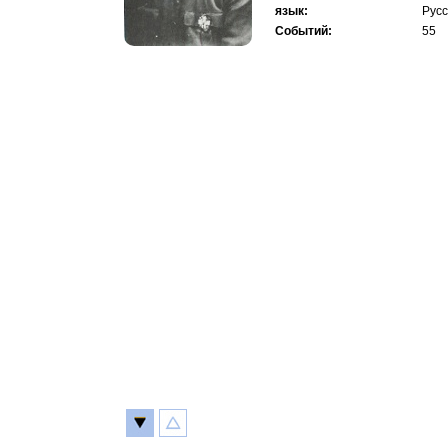
язык:
Русс
Событий:
55