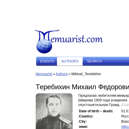
EVENTS
AUTHORS
SEARCH
Memuarist
»
Authors
» Mikhail_Terebikhin
Теребихин Михаил Федоров
Предлагаю любителям мемуарн
Шварева 1900 года рождения. 
опустошительную Гражд...
Ещё
Date of birth – death:
01.0
Country:
Росс
City:
Вор
www:
https