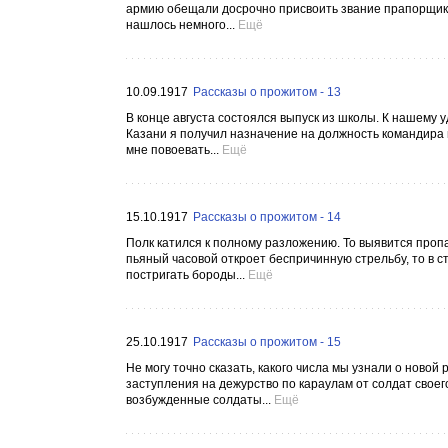
армию обещали досрочно присвоить звание прапорщик
нашлось немного...
Ещё
10.09.1917
Рассказы о прожитом - 13
В конце августа состоялся выпуск из школы. К нашему 
Казани я получил назначение на должность командира в
мне повоевать...
Ещё
15.10.1917
Рассказы о прожитом - 14
Полк катился к полному разложению. То выявится пропа
пьяный часовой откроет беспричинную стрельбу, то в 
постригать бороды...
Ещё
25.10.1917
Рассказы о прожитом - 15
Не могу точно сказать, какого числа мы узнали о ново
заступления на дежурство по караулам от солдат свое
возбужденные солдаты...
Ещё