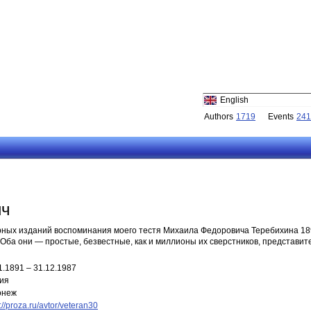
English
Authors
1719
Events
241
ич
ых изданий воспоминания моего тестя Михаила Федоровича Теребихина 189
Оба они — простые, безвестные, как и миллионы их сверстников, представит
1.1891 – 31.12.1987
ия
онеж
://proza.ru/avtor/veteran30