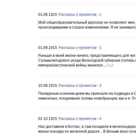
01.06.1915
Рассказы о прожитом - 1
Мой общеобразовательный кругозор не позволяет мне 
происходившими в стране изменениями. Я не занимался
01.09.1915
Рассказы о прожитом - 2
Раньше в моей жизни ничего, представляющего для чи
Сольвычегодского уезда Вологодской губернии (теперь в
империалистической войны женился...
Ещё
15.09.1915
Рассказы о прожитом - 3
Пасмурным осенним днем мы приехали на подводах в Со
невеселых, понуривших головы новобранцев, как и я. П
01.10.1915
Рассказы о прожитом - 4
Нас доставили в Котлас, а там посадили в железнодор
жизни поездка по железной дороге... В Вязьме всех сол