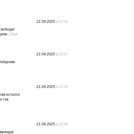
21.04.2025
в 13:06
Свобода!
ром...
Ещё
21.04.2025
в 13:07
Побурлив
21.04.2025
в 13:25
тав остался
о так
21.04.2025
в 13:26
ствующую