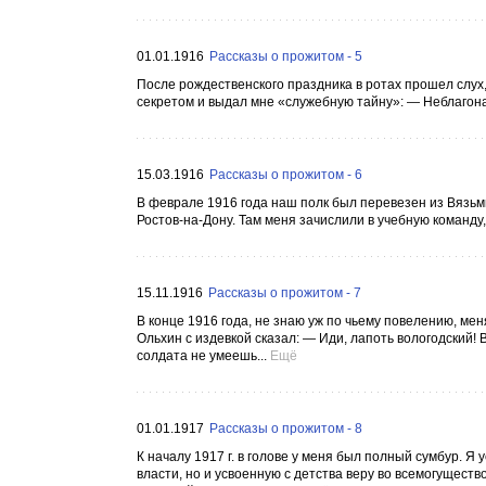
01.01.1916
Рассказы о прожитом - 5
После рождественского праздника в ротах прошел слух,
секретом и выдал мне «служебную тайну»: — Неблагона
15.03.1916
Рассказы о прожитом - 6
В феврале 1916 года наш полк был перевезен из Вязьм
Ростов-на-Дону. Там меня зачислили в учебную команду
15.11.1916
Рассказы о прожитом - 7
В конце 1916 года, не знаю уж по чьему повелению, ме
Ольхин с издевкой сказал: — Иди, лапоть вологодский! 
солдата не умеешь...
Ещё
01.01.1917
Рассказы о прожитом - 8
К началу 1917 г. в голове у меня был полный сумбур. Я
власти, но и усвоенную с детства веру во всемогущест