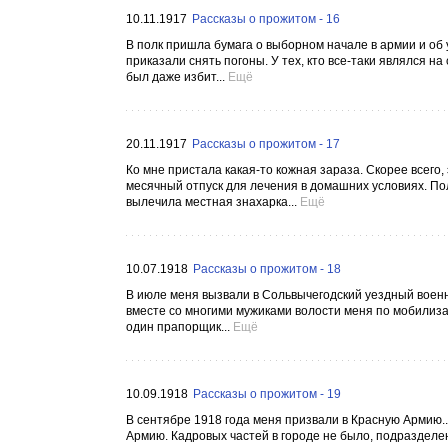
10.11.1917
Рассказы о прожитом - 16
В полк пришла бумага о выборном начале в армии и об
приказали снять погоны. У тех, кто все-таки являлся н
был даже избит...
Ещё
20.11.1917
Рассказы о прожитом - 17
Ко мне пристала какая-то кожная зараза. Скорее всег
месячный отпуск для лечения в домашних условиях. По
вылечила местная знахарка...
Ещё
10.07.1918
Рассказы о прожитом - 18
В июле меня вызвали в Сольвычегодский уездный воен
вместе со многими мужиками волости меня по мобилиз
один прапорщик...
Ещё
10.09.1918
Рассказы о прожитом - 19
В сентябре 1918 года меня призвали в Красную Армию.
Армию. Кадровых частей в городе не было, подразделени