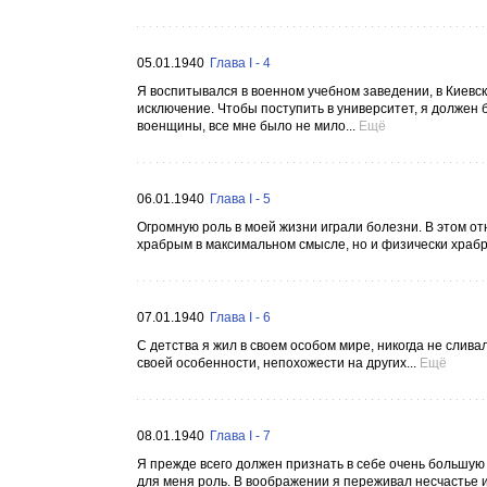
05.01.1940
Глава I - 4
Я воспитывался в военном учебном заведении, в Киевс
исключение. Чтобы поступить в университет, я должен 
военщины, все мне было не мило...
Ещё
06.01.1940
Глава I - 5
Огромную роль в моей жизни играли болезни. В этом о
храбрым в максимальном смысле, но и физически храбры
07.01.1940
Глава I - 6
С детства я жил в своем особом мире, никогда не слив
своей особенности, непохожести на других...
Ещё
08.01.1940
Глава I - 7
Я прежде всего должен признать в себе очень большую
для меня роль. В воображении я переживал несчастье и