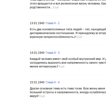
этого вращается и вся религиозная жизнь человека. Как
родственности...
Ещё
13.01.1940
Глава II - 2
Есть два основоположных типа людей – тип, находящий
дисгармоническом соотношении. Я принадлежу ко второ
коренную неприспособленность.//
Ещё
14.01.1940
Глава II - 3
Каждый человек имеет свой особый внутренний мир. И д
затрудняюсь выразить всю напряженность своего чувства
менее интересным.//
Ещё
15.01.1940
Глава II - 4
Другая основная тема есть тема тоски. Всю жизнь меня 
большей остроты и напряженности, иногда ослаблялась.
миру///
Ещё