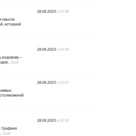
28.06.2023
в 19:48
м смысле
ой, историей
28.06.2023
в 19:54
у родовому –
дов...
Ещё
28.06.2023
в 19:57
ьчивых,
 столкновений
28.06.2023
в 19:59
. Графиня
..
Ещё