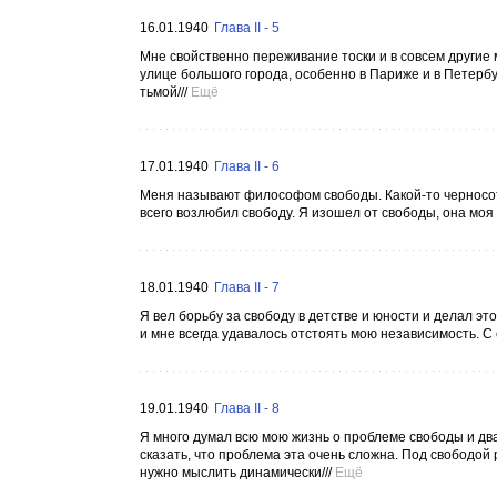
16.01.1940
Глава II - 5
Мне свойственно переживание тоски и в совсем другие 
улице большого города, особенно в Париже и в Петерб
тьмой///
Ещё
17.01.1940
Глава II - 6
Меня называют философом свободы. Какой-то черносот
всего возлюбил свободу. Я изошел от свободы, она моя
18.01.1940
Глава II - 7
Я вел борьбу за свободу в детстве и юности и делал эт
и мне всегда удавалось отстоять мою независимость. С 
19.01.1940
Глава II - 8
Я много думал всю мою жизнь о проблеме свободы и д
сказать, что проблема эта очень сложна. Под свободой
нужно мыслить динамически///
Ещё