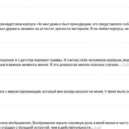
ком кадетском корпусе. Но жил дома и был приходящим, что представляло со
был держать экзамен на аттестат зрелости экстерном. Я не любил корпуса, н
тношении я с детства пережил травмы. Я считаю себя человеком храбрым, мо
м в важные моменты жизни. Я это доказал во многих опасных случаях...
Ещё
ался с миром окружающим, который мне всегда казался не моим. У меня было о
 силу воображения. Воображение играло огромную роль в моей жизни и часто
 страдал с большей остротой, чем в действительности...
Ещё