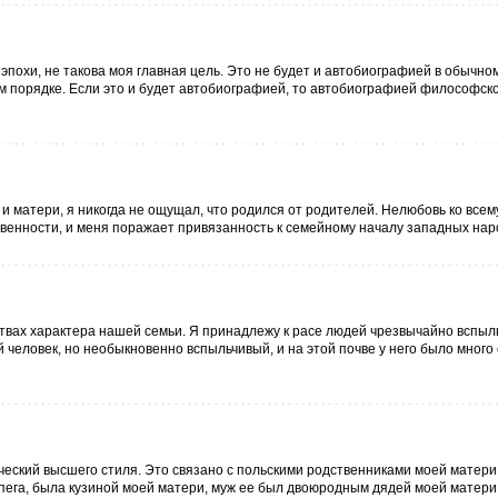
эпохи, не такова моя главная цель. Это не будет и автобиографией в обычно
м порядке. Если это и будет автобиографией, то автобиографией философск
 и матери, я никогда не ощущал, что родился от родителей. Нелюбовь ко всем
венности, и меня поражает привязанность к семейному началу западных наро
ствах характера нашей семьи. Я принадлежу к расе людей чрезвычайно вспыл
 человек, но необыкновенно вспыльчивый, и на этой почве у него было много
ческий высшего стиля. Это связано с польскими родственниками моей матери
ега, была кузиной моей матери, муж ее был двоюродным дядей моей матери.