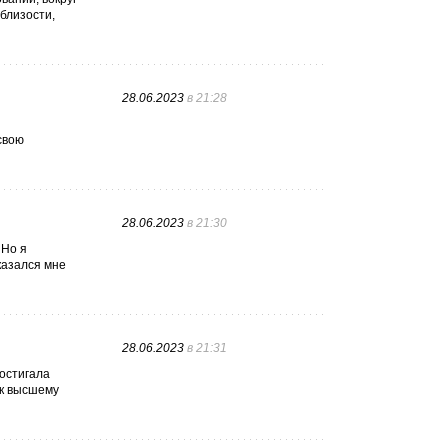
 близости,
28.06.2023
в 21:28
свою
28.06.2023
в 21:30
 Но я
казался мне
28.06.2023
в 21:31
достигала
 к высшему