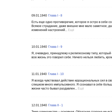
09.01.1940
Глава I - 8
Есть еще одно противоречие, которое я остро в себе со
Всякое страдание, даже внешне мне мало заметное, да
изменений настроений...
Ещё
10.01.1940
Глава I - 9
Я, очевидно, принадлежу к религиозному типу, который 
всю жизнь это говорил себе. Ничего нельзя любить, кро
11.01.1940
Глава I - 10
Я всегда чувствовал действие иррациональных сил в св
слишком много импульсивного. Я сознавал в себе боль
жизни часто бывал раздавлен...
Ещё
12.01.1940
Глава II - 1
Тема одиночества – основная. Обратная сторона ее ест