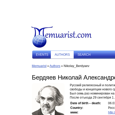
EVENTS
AUTHORS
SEARCH
Memuarist
»
Authors
» Nikolay_Berdyaev
Бердяев Николай Александр
Русский религиозный и полит
свободы и концепции нового с
Был семь раз номинирован на
После отъезда 29 сентября 1..
Date of birth – death:
06.0
Country:
Росс
www:
http: