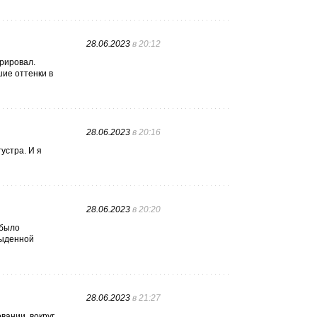
28.06.2023
в 20:12
брировал.
ие оттенки в
28.06.2023
в 20:16
устра. И я
28.06.2023
в 20:20
 было
быденной
28.06.2023
в 21:27
вании, вокруг