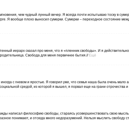
мгновения, чем чудный лунный вечер. Я всегда почти испытываю тоску в суме
урге. Я вообще плохо выносил сумерки. Сумерки – переходное состояние меж
енный иерарх сказал про меня, что я «пленник свободы». И я действительн
 родительница. Свобода для меня первичнее бытия.//
Ещё
о иногда с гневом и яростью. Я говорил уже, что семья наша была очень мало 
социальной средой, из которой я вышел, я порвал еще на грани отрочества и 
важды написал философию свободы, стараясь усовершенствовать свою мысль
 разное понимают, и отсюда много недоразумений. Нельзя мыслить свободу ст