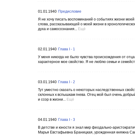
01.01.1940
Предисловие
Я не хочу писать воспоминаний о событиях жизни моей 
слова, рассказывающей о моей жизни в хронологическо
духа и самосознания...
Ещё
02.01.1940
Глава I - 1
У меня никогда не было чувства происхождения от отца
характерное мое свойство. Я не люблю семьи и семейст
03.01.1940
Глава I - 2
Тут уместно сказать о некоторых наследственных свой
склонных к вспышкам гнева. Отец мой был очень добрый
и ссор в жизни...
Ещё
04.01.1940
Глава I - 3
В детстве и юности я знал мир феодально-аристократи
Марья Евстафьевна Браницкая, урожденная княжна Сап