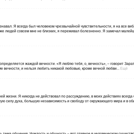
знавал. Я всегда был человеком чрезвычайной чувствительности, я на все ви
же людей совсем мне не близких, я переживал болезненно. Я замечал малейш
определяется жаждой вечности. «Я люблю тебя, о, вечность», – говорит Зарат
ме вечности, и нельзя любить никакой любовью, кроме вечной любви...
Ещё
оей жизни. Я никогда не действовал по рассуждению, в моих действиях всегда
шую силу духа, большую независимость и свободу от окружающего мира и в о
ь тема общения. Чуждость и общность – вот главное в человеческом существо