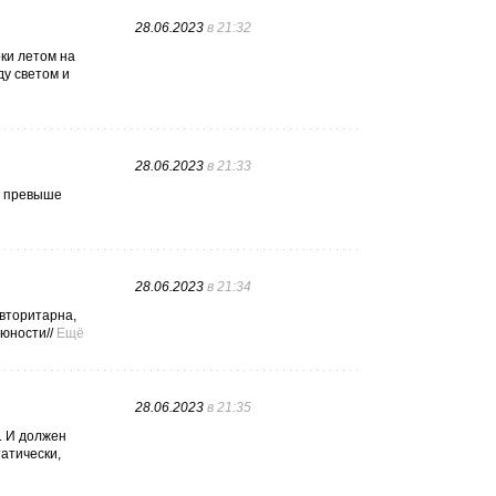
28.06.2023
в 21:32
рки летом на
ду светом и
28.06.2023
в 21:33
о превыше
28.06.2023
в 21:34
авторитарна,
юности//
Ещё
28.06.2023
в 21:35
. И должен
атически,