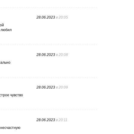
28.06.2023
в 20:05
бой
е любил
28.06.2023
в 20:08
рально
28.06.2023
в 20:09
строе чувство
28.06.2023
в 20:11
 несчастную