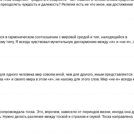
 преодолеть чуждость и далекость? Религия есть не что иное, как достижение
ся в гармоническом соотношении с мировой средой и тип, находящийся в
му типу, Я всегда чувствовал мучительную дисгармонию между «я» и «не-я», 
ля одного человека мир совсем иной, чем для другого, иным представляется.
 «я» и своего мира в этом «я», не нахожу для этого слов. Мир «не-я» всегда 
сопровождала тоска. Это, впрочем, зависело от периодов жизни, иногда она 
 Нужно делать различие между тоской и страхом и скукой. Тоска направлена