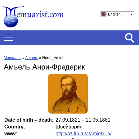
English
Memuarist
»
Authors
» Henri_Amiel
Амьель Анри-Фредерик
Date of birth – death:
27.09.1821 – 11.05.1881
Country:
Швейцария
www:
http://az.lib.ru/a/amielx_a/