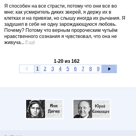
Я способен на все страсти, потому что они все во
мне; как усмиритель диких зверей, я держу их в
клетках и на привязи, но слышу иногда их рычания. Я
задушил в себе не одну зарождающуюся любовь.
Почему? Потому что верным пророческим чутьём
нравственного сознания я чувствовал, что она не
живуча...
Ещё
1
-
20
из
162
1
2
3
4
5
6
7
8
9