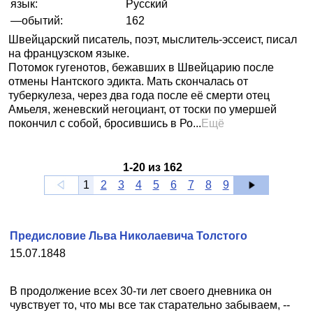
язык:
Русский
—обытий:
162
Швейцарский писатель, поэт, мыслитель-эссеист, писал
на французском языке.
Потомок гугенотов, бежавших в Швейцарию после
отмены Нантского эдикта. Мать скончалась от
туберкулеза, через два года после её смерти отец
Амьеля, женевский негоциант, от тоски по умершей
покончил с собой, бросившись в Ро...
Ещё
1
-
20
из
162
1
2
3
4
5
6
7
8
9
Предисловие Льва Николаевича Толстого
15.07.1848
В продолжение всех 30-ти лет своего дневника он
чувствует то, что мы все так старательно забываем, --