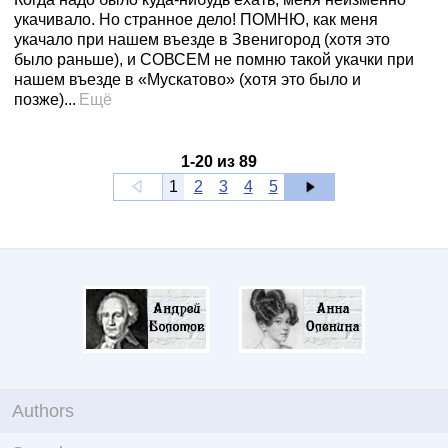
укачивало. Но странное дело! ПОМНЮ, как меня
укачало при нашем въезде в Звенигород (хотя это
было раньше), и СОВСЕМ не помню такой укачки при
нашем въезде в «Мускатово» (хотя это было и
позже)...
Ещё
1
-
20
из
89
1
2
3
4
5
Authors