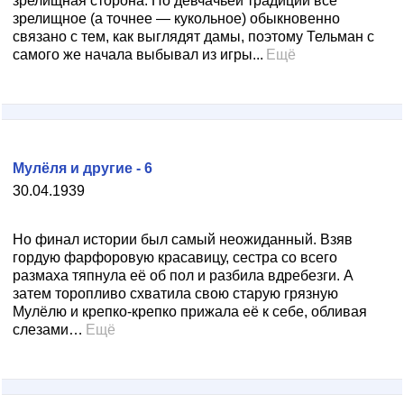
зрелищная сторона. По девчачьей традиции всё
зрелищное (а точнее — кукольное) обыкновенно
связано с тем, как выглядят дамы, поэтому Тельман с
самого же начала выбывал из игры...
Ещё
Мулёля и другие - 6
30.04.1939
Но финал истории был самый неожиданный. Взяв
гордую фарфоровую красавицу, сестра со всего
размаха тяпнула её об пол и разбила вдребезги. А
затем торопливо схватила свою старую грязную
Мулёлю и крепко-крепко прижала её к себе, обливая
слезами…
Ещё