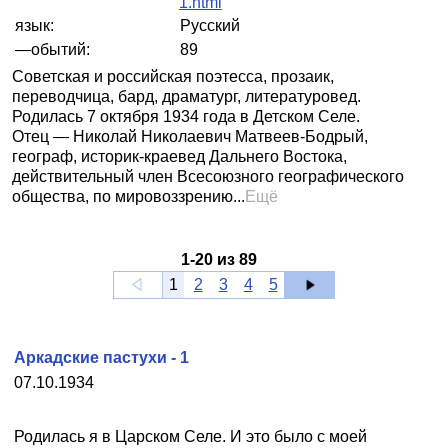
1.html
язык:
Русский
—обытий:
89
Советская и российская поэтесса, прозаик,
переводчица, бард, драматург, литературовед.
Родилась 7 октября 1934 года в Детском Селе.
Отец — Николай Николаевич Матвеев-Бодрый,
географ, историк-краевед Дальнего Востока,
действительный член Всесоюзного географического
общества, по мировоззрению...
Ещё
1
-
20
из
89
1
2
3
4
5
Аркадские пастухи - 1
07.10.1934
Родилась я в Царском Селе. И это было с моей