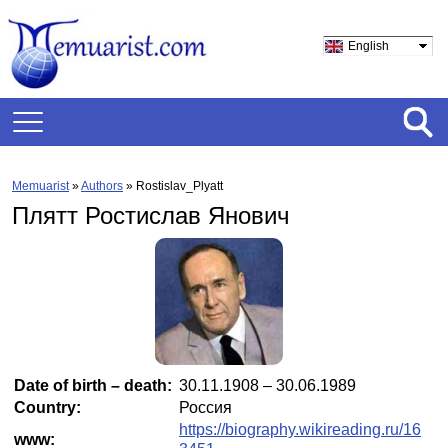
English
Memuarist
»
Authors
» Rostislav_Plyatt
Плятт Ростислав Янович
Date of birth – death:
30.11.1908 – 30.06.1989
Country:
Россия
https://biography.wikireading.ru/16
www: