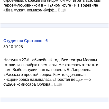
скроенный, с красивым лицом, он мог играть все: был
героем-любовником в «Пьяном круге» и в водевиле
«Два мужа», комиком-буфф...
Ещё
Студия на Сретенке - 6
30.10.1928
Наступил 27-й, юбилейный год. Все театры Москвы
готовили к ноябрю премьеры. Не хотелось отстать и
нам. Выбор студии пал на повесть Б. Лавренева
«Рассказ о простой вещи». Кем-то сделанная
инсценировка называлась «Простая вещь» — о
судьбе комиссара Орлова...
Ещё