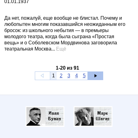
01.01.1937
Да нет, пожалуй, еще вообще не блистал. Почему и
любопытен многим показавшийся неожиданным его
бросок: из школьного небытия — в премьеры
молодого театра, когда была сыграна «Простая
вещь» и о Соболевском Мордвинова заговорила
театральная Москва...
Ещё
1
-
20
из
91
1
2
3
4
5