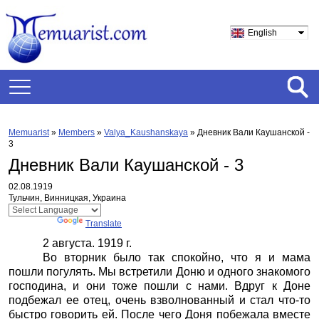
English
Memuarist
»
Members
»
Valya_Kaushanskaya
»
Дневник Вали Каушанской -
3
Дневник Вали Каушанской - 3
02.08.1919
Тульчин, Винницкая, Украина
Powered by
Translate
2 августа. 1919 г.
Во вторник было так спокойно, что я и мама
пошли погулять. Мы встретили Доню и одного знакомого
господина, и они тоже пошли с нами. Вдруг к Доне
подбежал ее отец, очень взволнованный и стал что-то
быстро говорить ей. После чего Доня побежала вместе