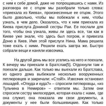
с ним к себе домой, даже не попрощавшись с нами. Из
разговора ее с отцом мы разобрали только слова:
«приехала из Киева», произнесенные ее отцом. Этого
было довольно, чтобы мы побежали к ним, чтобы
узнать, в чем дело. Оказалось, что к ним приехала из
Киева прислуга Дониной сестры Раи. Ее послали для
того, чтобы она узнала, живы ли здесь все, так как в
Киеве уже знали, что здесь был погром, и привезла
Доню в Киев. Имя этой прислуги Нина. Мама решила
тоже ехать с ними. Решили ехать завтра же. Быстро
собрали вещи и наняли извозчика.
На другой день мы все уселись на него и поехали.
К вечеру мы приехали в Братслав
[5]
. Отдохнули там и
поехали дальше. Как только мы выехали из Братслава,
из одного дома выбежали несколько вооруженных
петлюровцев и закричали: «Стой!». Извозчик остановил
лошадей. «Откуда и куда?» – спросили петлюровцы, «из
Тульчина в Немиров» – ответили мы. Затем они
спросили сестру милосердия, которая ехала с нами, где
она служит, она показала им свои документы, а
документы у нее были большевицкие. Как только