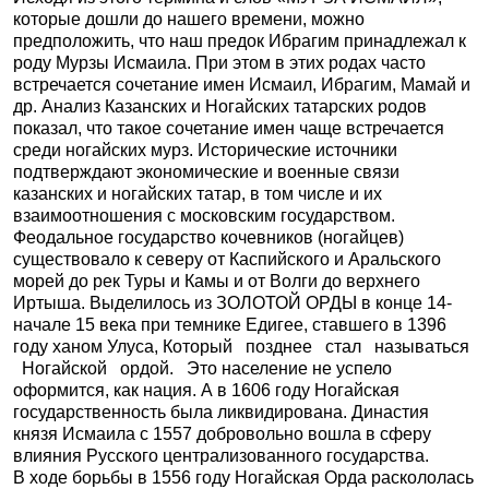
которые дошли до нашего времени, можно
предположить, что наш предок Ибрагим принадлежал к
роду Мурзы Исмаила. При этом в этих родах часто
встречается сочетание имен Исмаил, Ибрагим, Мамай и
др. Анализ Казанских и Ногайских татарских родов
показал, что такое сочетание имен чаще встречается
среди ногайских мурз. Исторические источники
подтверждают экономические и военные связи
казанских и ногайских татар, в том числе и их
взаимоотношения с московским государством.
Феодальное государство кочевников (ногайцев)
существовало к северу от Каспийского и Аральского
морей до рек Туры и Камы и от Волги до верхнего
Иртыша. Выделилось из ЗОЛОТОЙ ОРДЫ в конце 14-
начале 15 века при темнике Едигее, ставшего в 1396
году ханом Улуса, Который позднее стал называться
Ногайской ордой. Это н
аселение не успело
оформится, как нация. А в 1606 году Ногайская
государственность была ликвидирована. Династия
князя Исмаила с 1557 добровольно вошла в сферу
влияния Русского централизованного государства.
В ходе борьбы в 1556 году Ногайская Орда раскололась