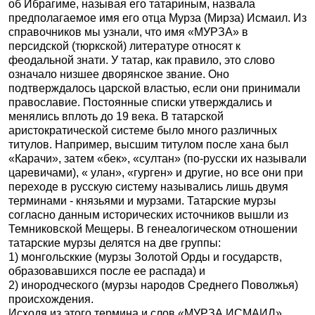
об Ибрагиме, называя его татариным, назвала
предполагаемое имя его отца Мурза (Мирза) Исмаил. Из
справочников мы узнали, что имя «МУРЗА» в
персидской (тюркской) литературе относят к
феодальной знати. У татар, как правило, это слово
означало низшее дворянское звание. Оно
подтверждалось царской властью, если они принимали
православие. Постоянные списки утверждались и
менялись вплоть до 19 века. В татарской
аристократической системе было много различных
титулов. Например, высшим титулом после хана был
«Карачи», затем «бек», «султан» (по-русски их называли
царевичами), « улан», «гурген» и другие, но все они при
переходе в русскую систему назывались лишь двумя
терминами - князьями и мурзами.
Татарские мурзы
согласно данным исторических источников вышли из
Темниковской Мещеры. В генеалогическом отношении
татарские мурзы делятся на две группы:
1) монгольсккие (мурзы Золотой Орды и государств,
образовавшихся после ее распада) и
2) инородческого (мурзы народов Среднего Поволжья)
происхождения.
Исходя из этого термина и слов «МУРЗА ИСМАИЛ»,