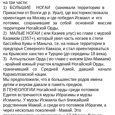
на три части:
1) БОЛЬШИЕ НОГАИ (занимали территорию в
Прикаспии от Волги до р. Урал), где восторжествовала
ориентация на Москву и где победил Исмаил и его
потомки, сохранившие за собой основной массив
территории Ногайской Орды.
2) МАЛЫЕ НОГАИ ( или Казиев улус) во главе с мурзой
Казимом (1557+), который увел часть ногаев в степи
бассейна Кумы и Маныча, т.е. на новые территории в
предгорья Северного Кавказа, и стал ориентироваться
на Крымское ханство и Турцию (до середины 18 века).
3) Алтыульская Орда ( во главе с князем Ших-Мамаем)
- крайний южный участок владений Ногайской Орды,
граничивший со Средней Азией, давшей начало
Караколпакской нации.
Мы предположили, что в большинстве родов имена
детям и внукам давали в память предков.
В ГЕНЕОЛОГИИ Ногайской орды среди потомков
Едигея встречаются мурзы Ибрагимы и мурзы
Исмаилы. У мурзы Исмаила был ближайший
родственник Мамай, а среди его потомков Ибрагим, а
через несколько поколений - Мамай. Это