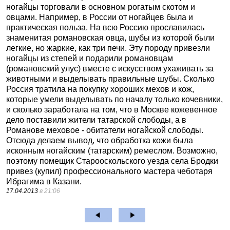
ногайцы торговали в основном рогатым скотом и
овцами. Например, в России от ногайцев была и
практическая польза. На всю Россию прославилась
знаменитая романовская овца, шубы из которой были
легкие, но жаркие, как три печи. Эту породу привезли
ногайцы из степей и подарили романовцам
(романовский улус) вместе с искусством ухаживать за
животными и выделывать правильные шубы. Сколько
Россия тратила на покупку хороших мехов и кож,
которые умели выделывать по началу только кочевники,
и сколько заработала на том, что в Москве кожевенное
дело поставили жители татарской слободы, а в
Романове меховое - обитатели ногайской слободы.
Отсюда делаем вывод, что обработка кожи была
исконным ногайским (татарским) ремеслом. Возможно,
поэтому помещик Старооскольского уезда села Бродки
привез (купил) профессионального мастера чеботаря
Ибрагима в Казани.
17.04.2013
в 21:06