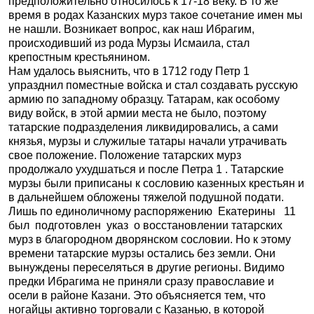
предположительно относилось к 17-18 веку. В то же
время в родах Казанских мурз такое сочетание имен мы
не нашли. Возникает вопрос, как наш Ибрагим,
происходивший из рода Мурзы Исмаила, стал
крепостным крестьянином.
Нам удалось выяснить, что в 1712 году Петр 1
упразднил поместные войска и стал создавать русскую
армию по западному образцу. Татарам, как особому
виду войск, в этой армии места не было, поэтому
татарские подразделения ликвидировались, а сами
князья, мурзы и служилые татары начали утрачивать
свое положение. Положение татарских мурз
продолжало ухудшаться и после Петра 1 . Татарские
мурзы были приписаны к сословию казенных крестьян и
в дальнейшем обложены тяжелой подушной подати.
Лишь по единоличному распоряжению Екатерины 11
был подготовлен указ о восстановлении татарских
мурз в благородном дворянском сословии. Но к этому
времени татарские мурзы остались без земли. Они
вынуждены переселяться в другие регионы. Видимо
предки Ибрагима не приняли сразу православие и
осели в районе Казани. Это объясняется тем, что
ногайцы активно торговали с Казанью, в которой