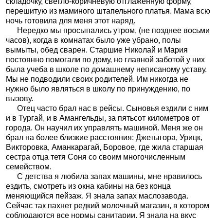
складочку, светло-коричневую отглаженную форму,
перешитую из маминого штапельного платья. Мама всю
ночь готовила для меня этот наряд.
Нередко мы просыпались утром, (не позднее восьми
часов), когда в комнатах было уже убрано, полы
вымыты, обед сварен. Старшие Николай и Мария
постоянно помогали по дому, но главной заботой у них
была учеба в школе по домашнему неписаному уставу.
Мы не подводили своих родителей. Им никогда не
нужно было являться в школу по принуждению, по
вызову.
Отец часто брал нас в рейсы. Сыновья ездили с ним
и в Тургай, и в Амангельды, за пятьсот километров от
города. Он научил их управлять машиной. Меня же он
брал на более близкие расстояния: Джетыгора, Урицк,
Викторовка, Аманкарагай, Боровое, где жила старшая
сестра отца тетя Соня со своим многочисленным
семейством.
С детства я любила запах машины, мне нравилось
ездить, смотреть из окна кабины на без конца
меняющийся пейзаж. Я знала запах маслозавода.
Сейчас так пахнет редкий молочный магазин, в котором
соблюдаются все нормы санитарии. Я знала на вкус