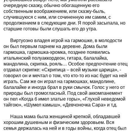
очередную сказку, обычно обогащенную его
собственным воображением, или сказку-быль,
случившуюся с ним, или сочиненную им самим, с
продолжением в следующие дни. Я порой засыпала, но
старшие готовы были слушать его до утра.
Виртуозно владея игрой на гармошке, в молодости
он был первым парнем на деревне. Дома были
гармошка, гармошка-хромка, позднее появились
итальянский полуаккордеон, гитара, балалайка,
мандолина, скрипка, рояль… Особое предпочтение отец
отдавал скрипке: «Скрипица – всей музыки царица», -
говорил он и мечтал о том, что кто-то из нас будет на ней
играть. Сам же он играл на гармошках, мандолине,
балалайке и иногда брал в руки смычок. Голос у него от
природы был громогласный. Под свой аккомпанемент
он пел «Когда б имел златые горы», «Глухой неведомой
тайгою», «Шумел камыш», «Девчоночка Сара» и т.д.
Наша мама была женщиной крепкой, обладавшей
хорошим душевным и физическим здоровьем. Вся
семья держалась на ней и в годы войны, когда отец был