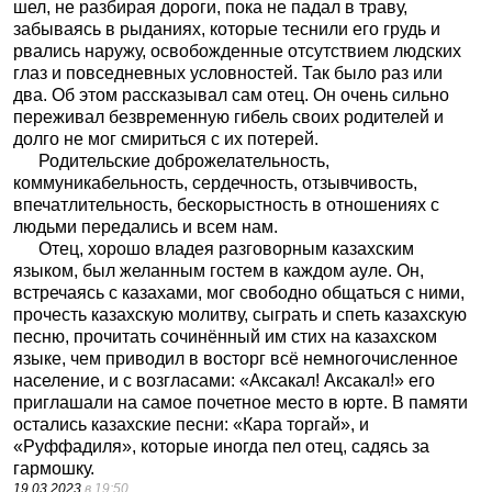
шел, не разбирая дороги, пока не падал в траву,
забываясь в рыданиях, которые теснили его грудь и
рвались наружу, освобожденные отсутствием людских
глаз и повседневных условностей. Так было раз или
два. Об этом рассказывал сам отец. Он очень сильно
переживал безвременную гибель своих родителей и
долго не мог смириться с их потерей.
Родительские доброжелательность,
коммуникабельность, сердечность, отзывчивость,
впечатлительность, бескорыстность в отношениях с
людьми передались и всем нам.
Отец, хорошо владея разговорным казахским
языком, был желанным гостем в каждом ауле. Он,
встречаясь с казахами, мог свободно общаться с ними,
прочесть казахскую молитву, сыграть и спеть казахскую
песню, прочитать сочинённый им стих на казахском
языке, чем приводил в восторг всё немногочисленное
население, и с возгласами: «Аксакал! Аксакал!» его
приглашали на самое почетное место в юрте. В памяти
остались казахские песни: «Кара торгай», и
«Руффадиля», которые иногда пел отец, садясь за
гармошку.
19.03.2023
в 19:50