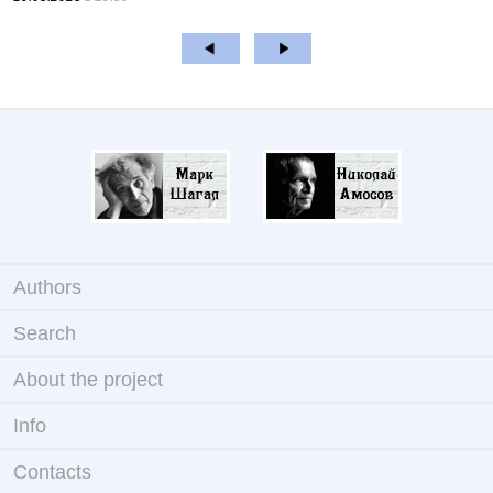
Authors
Search
About the project
Info
Contacts