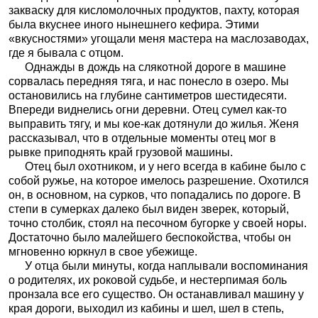
закваску для кисломолочных продуктов, пахту, которая
была вкуснее иного нынешнего кефира. Этими
«вкусностями» угощали меня мастера на маслозаводах,
где я бывала с отцом.
Однажды в дождь на слякотной дороге в машине
сорвалась передняя тяга, и нас понесло в озеро. Мы
остановились на глубине сантиметров шестидесяти.
Впереди виднелись огни деревни. Отец сумел как-то
выправить тягу, и мы кое-как дотянули до жилья. Женя
рассказывал, что в отдельные моменты отец мог в
рывке приподнять край грузовой машины.
Отец был охотником, и у него всегда в кабине было с
собой ружье, на которое имелось разрешение. Охотился
он, в основном, на сурков, что попадались по дороге. В
степи в сумерках далеко был виден зверек, который,
точно столбик, стоял на песочном бугорке у своей норы.
Достаточно было малейшего беспокойства, чтобы он
мгновенно юркнул в свое убежище.
У отца были минуты, когда наплывали воспоминания
о родителях, их роковой судьбе, и нестерпимая боль
пронзала все его существо. Он останавливал машину у
края дороги, выходил из кабины и шел, шел в степь,