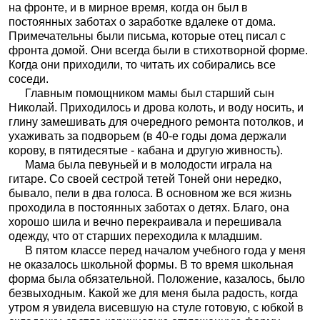
на фронте, и в мирное время, когда он был в
постоянных заботах о заработке вдалеке от дома.
Примечательны были письма, которые отец писал с
фронта домой. Они всегда были в стихотворной форме.
Когда они приходили, то читать их собирались все
соседи.
Главным помощником мамы был старший сын
Николай. Приходилось и дрова колоть, и воду носить, и
глину замешивать для очередного ремонта потолков, и
ухаживать за подворьем (в 40-е годы дома держали
корову, в пятидесятые - кабана и другую живность).
Мама была певуньей и в молодости играла на
гитаре. Со своей сестрой тетей Тоней они нередко,
бывало, пели в два голоса. В основном же вся жизнь
проходила в постоянных заботах о детях. Благо, она
хорошо шила и вечно перекраивала и перешивала
одежду, что от старших переходила к младшим.
В пятом классе перед началом учебного года у меня
не оказалось школьной формы. В то время школьная
форма была обязательной. Положение, казалось, было
безвыходным. Какой же для меня была радость, когда
утром я увидела висевшую на стуле готовую, с юбкой в