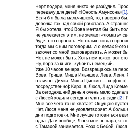
Черт подери, меня никто не разбудил. Про
передачу для детей «Юность Амунсона»
[1]
Если б я была мальчишкой, то, наверно бы,
девочка так над собой работала. А страшн
Я бы хотела, чтоб Вова мечтал бы быть по
не увлекается этим, не желает «ломать» с
будет его спросить. Но только когда спросиш
тогда мы с ним поговорим. И о делах 9-ого 
захочет со мной разговаривать. А может б
Нет, не может быть. Хоть немножко, вот сто
Ну, пора за книги. Зубрить немецкий.
Уже 10 часов вечера. Возвращаюсь за перо
Вова, Гриша, Миша Ильяшев, Лева, Леня, Я
отлично. Димка, Миша Цыпкин — хор[ошо] 
посредственно]: Кира, я, Люся, Лида Кле
За сегодняшний день я очень мало сделала
с Люсей ходили сегодня гулять в садик
[2]
. 
Мне все чего-то не хватает. Ощущаю пустоту
Нет, Люся меня не удовлетворяет. А больше
дни подготовки. Мне лучше готовиться вдв
одна. Да и вообще, Люся мне не пара, я э
с Тамарой занимается, Роза с Бебой, Люся 