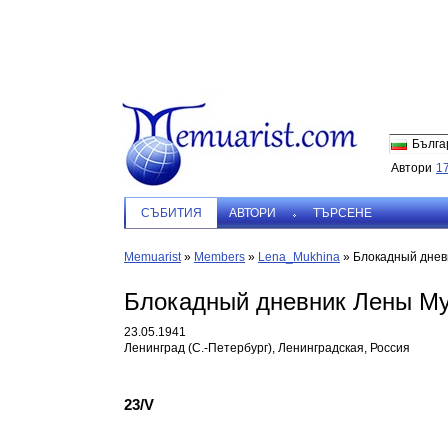
Бълга
Автори
1
СЪБИТИЯ
АВТОРИ
ТЪРСЕНЕ
Memuarist
»
Members
»
Lena_Mukhina
»
Блокадный днев
Блокадный дневник Лены Му
23.05.1941
Ленинград (С.-Петербург), Ленинградская, Россия
23/V