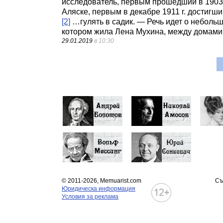
исследователь, первым прошедший в 1903
Аляске, первым в декабре 1911 г. достигш
[2]
…гулять в садик. — Речь идет о неболь
котором жила Лена Мухина, между домами 
29.01.2019
в 10:30
© 2011-2026, Memuarist.com
Съ
Юридическа информация
Условия за реклама