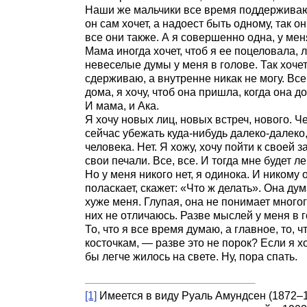
Наши же мальчики все время поддерживают 
он сам хочет, а надоест быть одному, так 
все они также. А я совершенно одна, у мен
Мама иногда хочет, чтоб я ее поцеловала, л
невеселые думы у меня в голове. Так хоче
сдерживаю, а внутренне никак не могу. Все
дома, я хочу, чтоб она пришла, когда она д
И мама, и Ака.
Я хочу новых лиц, новых встреч, нового. Че
сейчас убежать куда-нибудь далеко-далеко,
человека. Нет. Я хожу, хочу пойти к своей 
свои печали. Все, все. И тогда мне будет ле
Но у меня никого нет, я одинока. И никому 
поласкает, скажет: «Что ж делать». Она дума
хуже меня. Глупая, она не понимает много
них не отличаюсь. Разве мыслей у меня в г
То, что я все время думаю, а главное, то,
косточкам, — разве это не порок? Если я 
бы легче жилось на свете. Ну, пора спать.
[1]
Имеется в виду Руаль Амундсен (1872–