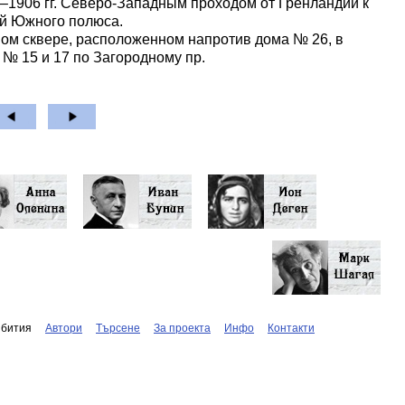
–1906 гг. Северо-Западным проходом от Гренландии к
ий Южного полюса.
шом сквере, расположенном напротив дома № 26, в
№ 15 и 17 по Загородному пр.
бития
Автори
Търсене
За проекта
Инфо
Контакти