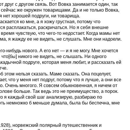
друг с другом связь. Вот Вовка занимается один, так
он сейчас же окружен товарищами. Да и не только Вовка,
я нет хорошей подруги, ни товарища.
аскается ко мне, а я хожу грустная, потому что
тся расплакаться, раскричаться. Но я себя внешне
 время чувствую, что чего-то недостает. Когда мамы нет
ома, я жажду ее не видеть, не слушать. Мне они надоели.
го-нибудь нового. А его нет — и я не могу. Мне хочется
 что[бы] никого не видеть, не слышать. Ни одного
закадычной подруге, которая меня любит, и рассказать ей
гче.
об этом нельзя сказать. Маме сказать. Она поцелует,
ет, что у меня нет подруг, потому что я лучше, а они все
го. Очень многого. Я совсем обыкновенная, я ничем от
олове больше. Так ведь это не преимущество, а порок.
 что я каждый свой шаг анализирую, разбираю по
хоть немножко б меньше думала, была бы беспечна, мне
1928), норвежский полярный путешественник и