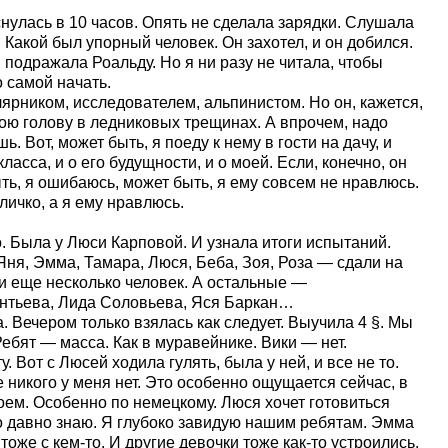
снулась в 10 часов. Опять не сделала зарядки. Слушала
. Какой был упорный человек. Он захотел, и он добился.
 подражала Роальду. Но я ни разу не читала, чтобы
о самой начать.
лярником, исследователем, альпинистом. Но он, кажется,
вою голову в ледниковых трещинах. А впрочем, надо
ь. Вот, может быть, я поеду к нему в гости на дачу, и
класса, и о его будущности, и о моей. Если, конечно, он
ыть, я ошибаюсь, может быть, я ему совсем не нравлюсь.
личко, а я ему нравлюсь.
. Была у Люси Карповой. И узнала итоги испытаний.
ня, Эмма, Тамара, Люся, Беба, Зоя, Роза — сдали на
и еще несколько человек. А остальные —
ментьева, Лида Соловьева, Яся Баркан…
. Вечером только взялась как следует. Выучила 4 §. Мы
Ребят — масса. Как в муравейнике. Вики — нет.
. Вот с Люсей ходила гулять, была у ней, и все не то.
 никого у меня нет. Это особенно ощущается сейчас, в
оем. Особенно по немецкому. Люся хочет готовиться
то давно знаю. Я глубоко завидую нашим ребятам. Эмма
тоже с кем-то. И другие девочки тоже как-то устроились.