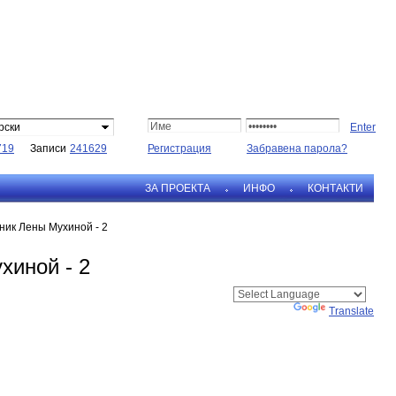
рски
719
Записи
241629
Регистрация
Забравена парола?
ЗА ПРОЕКТА
ИНФО
КОНТАКТИ
ник Лены Мухиной - 2
хиной - 2
Powered by
Translate