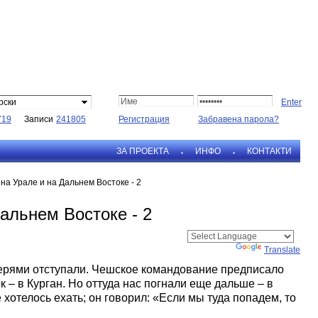
рски
719
Записи
241805
Регистрация
Забравена парола?
ЗА ПРОЕКТА
ИНФО
КОНТАКТИ
на Урале и на Дальнем Востоке - 2
альнем Востоке - 2
Powered by
Translate
терями отступали. Чешское командование предписало
к – в Курган. Но оттуда нас погнали еще дальше – в
хотелось ехать; он говорил: «Если мы туда попадем, то