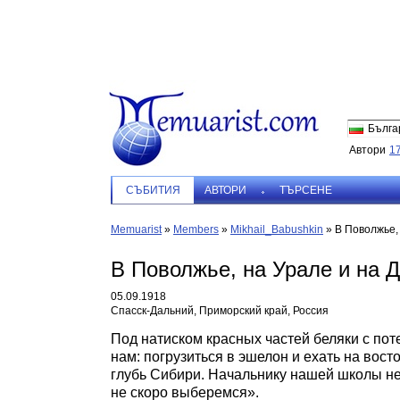
Бълга
Автори
1
СЪБИТИЯ
АВТОРИ
ТЪРСЕНЕ
Memuarist
»
Members
»
Mikhail_Babushkin
»
В Поволжье, 
В Поволжье, на Урале и на Д
05.09.1918
Спасск-Дальний, Приморский край, Россия
Под натиском красных частей беляки с по
нам: погрузиться в эшелон и ехать на восто
глубь Сибири. Начальнику нашей школы не 
не скоро выберемся».