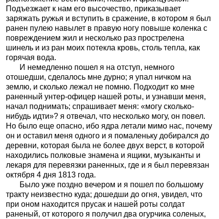
Подъезжает к нам его высочество, приказывает
заряжать ружья и вступить в сражение, в котором я был
ранен пулею навылет в правую ногу повыше коленка с
повреждением жил и несколько раз прострелена
шинель и из ран моих потекла кровь, столь тепла, как
горячая вода.
И немедленно пошел я на отступ, немного
отошедши, сделалось мне дурно; я упал ничком на
землю, и сколько лежал не помню. Подходит ко мне
раненный унтер-офицер нашей роты, и узнавши меня,
начал поднимать; спрашивает меня: «могу сколько-
нибудь идти»? я отвечал, что несколько могу, он повел.
Но было еще опасно, ибо ядра летали мимо нас, почему
он и оставил меня одного и я помаленьку добирался до
деревни, которая была не более двух верст, в которой
находились полковые знамена и ящики, музыканты и
лекаря для перевязки раненных, где и я был перевязан
октября 4 дня 1813 года.
Было уже поздно вечером и я пошел по большому
тракту неизвестно куда; дошедши до огня, увидел, что
при оном находится прусак и нашей роты солдат
раненый, от которого я получил два огурчика соленых,