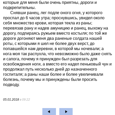
которые для меня были очень приятны, дороги и
подкрепительны.
Снявши ранец, лег подле оного огня, у которого
проспал до 6 часов утра; проснувшись, увидел около
себя множество крови, которая текла из раны;
перевязав рану и надев амуницию и ранец, выхожу на
дорогу, подпираясь ружьем вместо костыля; по той же
дороге догоняют меня два раненые солдата нашей
роты, с которыми я шел не более двух верст, до
попавшейся нам деревни, в которой мы ночевали; а
нога моя так распухла, что невозможно было даже снять
и сапога, почему я принужден был разрезать для
освобождения ноги, a вместо его надел пеньковый чун и
продолжал путь несколько дней до назначенного
госпиталя; а раны наши более и более увеличивали
болезнь, почему мы и принуждены были просить
подводу.
05.01.2018
в 09:22