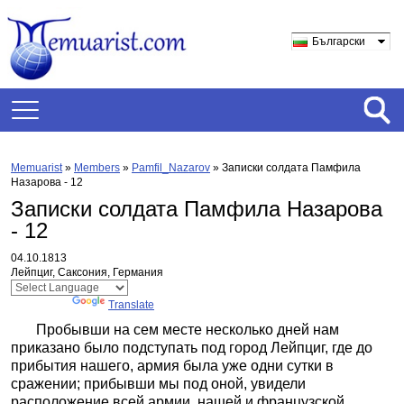
Български
Memuarist
»
Members
»
Pamfil_Nazarov
»
Записки солдата Памфила
Назарова - 12
Записки солдата Памфила Назарова
- 12
04.10.1813
Лейпциг, Саксония, Германия
Powered by
Translate
Пробывши на сем месте несколько дней нам
приказано было подступать под город Лейпциг, где до
прибытия нашего, армия была уже одни сутки в
сражении; прибывши мы под оной, увидели
расположение всей армии, нашей и французской.