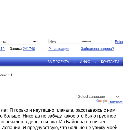
рски
719
Записи
241740
Регистрация
Забравена парола?
ЗА ПРОЕКТА
ИНФО
КОНТАКТИ
рвая - 8
Powered by
Translate
ет. Я горько и неутешно плакала, расставаясь с ним,
о больше. Никогда не забуду, какое это было грустное
о печален в день отъезда. Из Байонна он писал
 Испании. Я предчувствую, что больше не увижу моей