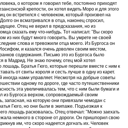
еловека, о котором я говорил тебе, постоянно приходят
езансонской крепости, он хотел видеть Моро и для этого
иц он встретился с человеком, который произвел на
 Долго он всматривался в отца, наконец спросил,
будущее. Отец не верил в предсказания, но из
мца сказать ему что-нибудь. Тот написал: "Вы скоро
ном из них будут много говорить. Вы умрете не своей
оследние слова и тревожили отца моего. Из Бургоса он
Иосифом, и казался очень доволен своим местом,
ранков содержания. Письмо это из Бургоса было
я в Мадрид. Не знаю почему, отец мой хотел
о лошадь. Братья Гюго, которые перешли вместе с ним к
тавать от свиты короля и сесть лучше в одну из карет.
й иногда нами управляет. Несмотря на добрые советы
ешествии одному по дороге, где часто путешественники
ность эта увеличивалась тем, что с ним были бумаги и
хал из Бургоса верхом, сопровождаемый своим
, запасная, на которую они привязали чемодан с
атья Гюго, но они были в экипаже. Подъезжая к
 его лошадь расковалась. Отец отвечал: "Можно заехать
ежала немного в стороне от дороги. Он пришпорил свою
крикнув им, что скоро надеется догнать их. Человек