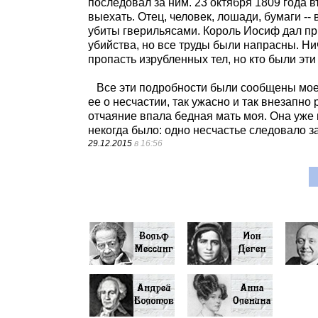
последовал за ним. 23 октября 1809 года в
выехать. Отец, человек, лошади, бумаги --
убиты гверильясами. Король Иосиф дал пр
убийства, но все труды были напрасны. Ни
пропасть изрубленных тел, но кто были эти
Все эти подробности были сообщены моей
ее о несчастии, так ужасно и так внезапн
отчаяние впала бедная мать моя. Она уже н
некогда было: одно несчастье следовало за 
29.12.2015
в 16:56