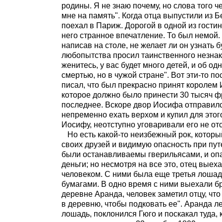
родины. Я не знаю почему, но слова того ч
мне на память". Когда отца выпустили из Б
поехал в Париж. Дорогой в одной из гостин
него странное впечатление. То был немой.
написав на столе, не желает ли он узнать 
любопытства просил таинственного незнако
женитесь, у вас будет много детей, и об од
смертью, но в чужой стране". Вот эти-то п
писал, что был прекрасно принят королем 
которое должно было принести 30 тысяч ф
последнее. Вскоре двор Иосифа отправилс
непременно ехать верхом и купил для этог
Иосифу, неотступно уговаривали его не отс
Но есть какой-то неизбежный рок, которы
своих друзей и видимую опасность при пут
были останавливаемы гверильясами, и опас
деньги; но несмотря на все это, отец вые
человеком. С ними была еще третья лошадь
бумагами. В одно время с ними выехали бр
деревне Аранда, человек заметил отцу, что
в деревню, чтобы подковать ее". Аранда л
лошадь, поклонился Гюго и поскакал туда, 