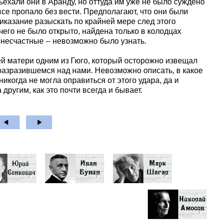
ъехали они в Аранду, но оттуда им уже не было суждено
 все пропало без вести. Предполагают, что они были
иказание разыскать по крайней мере след этого
чего не было открыто, найдена только в колодцах
 несчастные -- невозможно было узнать.
 матери одним из Гюго, который осторожно извещал
о разразившемся над нами. Невозможно описать, в какое
икогда не могла оправиться от этого удара, да и
другим, как это почти всегда и бывает.