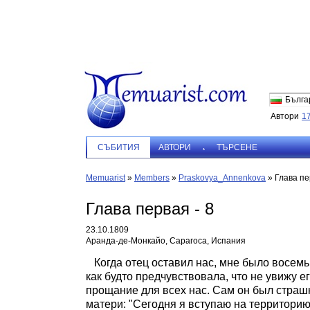
Бълга
Автори
1
СЪБИТИЯ
АВТОРИ
ТЪРСЕНЕ
Memuarist
»
Members
»
Praskovya_Annenkova
»
Глава пе
Глава первая - 8
23.10.1809
Аранда-де-Монкайо, Сарагоса, Испания
Когда отец оставил нас, мне было восемь л
как будто предчувствовала, что не увижу ег
прощание для всех нас. Сам он был страшн
матери: "Сегодня я вступаю на территорию