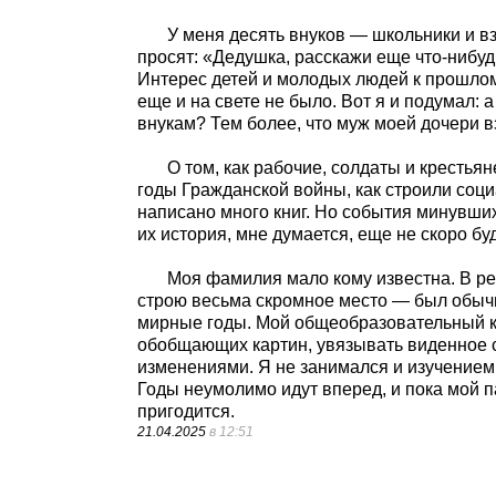
У меня десять внуков — школьники и вз
просят: «Дедушка, расскажи еще что-нибуд
Интерес детей и молодых людей к прошлому 
еще и на свете не было. Вот я и подумал: а
внукам? Тем более, что муж моей дочери 
О том, как рабочие, солдаты и крестья
годы Гражданской войны, как строили соц
написано много книг. Но события минувши
их история, мне думается, еще не скоро бу
Моя фамилия мало кому известна. В р
строю весьма скромное место — был обыч
мирные годы. Мой общеобразовательный кр
обобщающих картин, увязывать виденное 
изменениями. Я не занимался и изучением
Годы неумолимо идут вперед, и пока мой п
пригодится.
21.04.2025
в 12:51