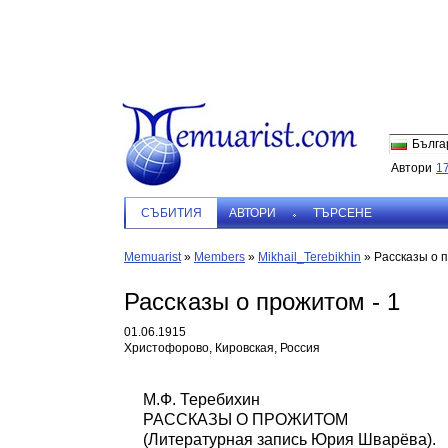
Бълга
Автори
1
СЪБИТИЯ
АВТОРИ
ТЪРСЕНЕ
Memuarist
»
Members
»
Mikhail_Terebikhin
»
Рассказы о п
Рассказы о прожитом - 1
01.06.1915
Христофорово, Кировская, Россия
М.Ф. Теребихин
РАССКАЗЫ О ПРОЖИТОМ
(Литературная запись Юрия Шварёва).