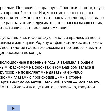
рослые. Появились и правнуки. Приезжая в гости, внуки
ь о прошлой жизни». И я, что помню, рассказываю.
понятен: им хочется знать, как мы жили тогда, когда их
 не рассказать ли и другим то, что я рассказываю своим
взялся записывать мои воспоминания.
не устанавливали Советскую власть и дрались за нее в
иализм и защищали Родину от фашистских захватчиков,
х десятилетий настолько сложны и противоречивы, что
дет раскрыта до конца.
еволюционные и военные годы я занимал в общем
ным краскомом на фронтах и командиром запаса в
угозор не позволяет мне давать каких-либо
своими глазами с происходившими в стране
 архивных документов. Весь мой архив — моя память.
амятный «архив» еще жив, он, возможно, кому-то и