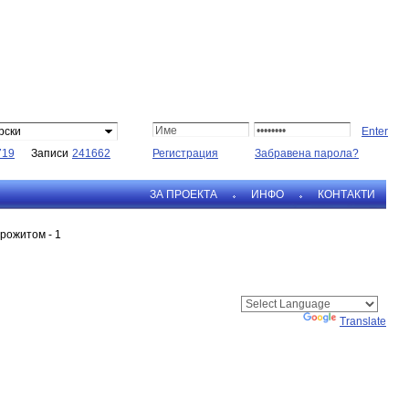
рски
719
Записи
241662
Регистрация
Забравена парола?
ЗА ПРОЕКТА
ИНФО
КОНТАКТИ
рожитом - 1
Powered by
Translate