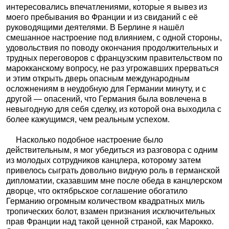
интересовались впечатлениями, которые я вывез из
моего пребывания во Франции и из свиданий с её
руководящими деятелями. В Берлине я нашёл
смешанное настроение под влиянием, с одной стороны,
удовольствия по поводу окончания продолжительных и
трудных переговоров с французским правительством по
марокканскому вопросу, не раз угрожавших прерваться
и этим открыть дверь опасным международным
осложнениям в неудобную для Германии минуту, и с
другой — опасений, что Германия была вовлечена в
невыгодную для себя сделку, из которой она выходила с
более кажущимся, чем реальным успехом.
Насколько подобное настроение было
действительным, я мог убедиться из разговора с одним
из молодых сотрудников канцлера, которому затем
привелось сыграть довольно видную роль в германской
дипломатии, сказавшим мне после обеда в канцлерском
дворце, что октябрьское соглашение обогатило
Германию огромным количеством квадратных миль
тропических болот, взамен признания исключительных
прав Франции над такой ценной страной, как Марокко.