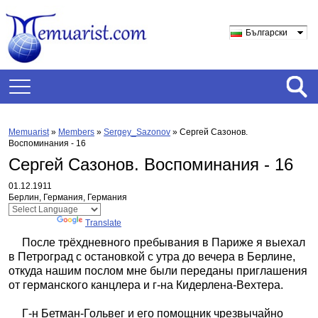
Български
Memuarist
»
Members
»
Sergey_Sazonov
»
Сергей Сазонов.
Воспоминания - 16
Сергей Сазонов. Воспоминания - 16
01.12.1911
Берлин, Германия, Германия
Powered by
Translate
После трёхдневного пребывания в Париже я выехал
в Петроград с остановкой с утра до вечера в Берлине,
откуда нашим послом мне были переданы приглашения
от германского канцлера и г-на Кидерлена-Вехтера.
Г-н Бетман-Гольвег и его помощник чрезвычайно