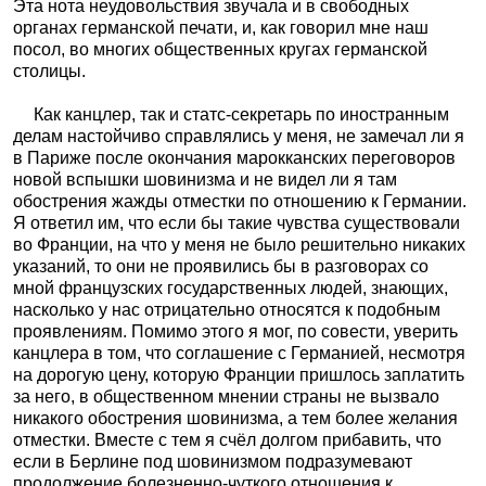
Эта нота неудовольствия звучала и в свободных
органах германской печати, и, как говорил мне наш
посол, во многих общественных кругах германской
столицы.
Как канцлер, так и статс-секретарь по иностранным
делам настойчиво справлялись у меня, не замечал ли я
в Париже после окончания марокканских переговоров
новой вспышки шовинизма и не видел ли я там
обострения жажды отместки по отношению к Германии.
Я ответил им, что если бы такие чувства существовали
во Франции, на что у меня не было решительно никаких
указаний, то они не проявились бы в разговорах со
мной французских государственных людей, знающих,
насколько у нас отрицательно относятся к подобным
проявлениям. Помимо этого я мог, по совести, уверить
канцлера в том, что соглашение с Германией, несмотря
на дорогую цену, которую Франции пришлось заплатить
за него, в общественном мнении страны не вызвало
никакого обострения шовинизма, а тем более желания
отместки. Вместе с тем я счёл долгом прибавить, что
если в Берлине под шовинизмом подразумевают
продолжение болезненно-чуткого отношения к