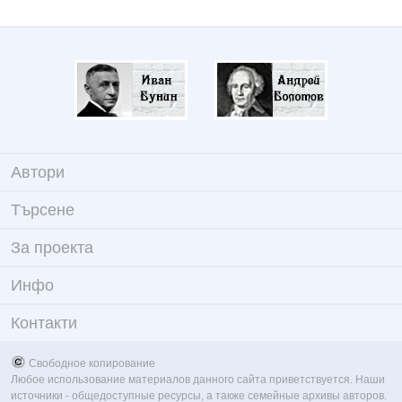
Автори
Търсене
За проекта
Инфо
Контакти
Свободное копирование
Любое использование материалов данного сайта приветствуется. Наши
источники - общедоступные ресурсы, а также семейные архивы авторов.