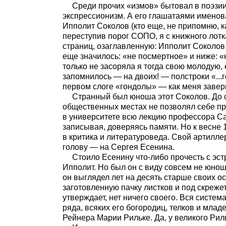
Среди прочих «измов» бытовал в поэзии
экспрессионизм. А его глашатаями именов
Ипполит Соколов (кто еще, не припомню, к
переступив порог СОПО, я с книжного лотк
страниц, озаглавленную: Ипполит Соколов
еще значилось: «не посмертное» и ниже: «
только не засоряла я тогда свою молодую,
запомнилось — на двоих! — полстроки «...
первом слоге «гондолы» — как меня завери
Странный был юноша этот Соколов. До с
общественных местах не позволял себе пр
в университете всю лекцию профессора Са
записывая, доверяясь памяти. Но к весне 
в критика и литературоведа. Свой артилле
голову — на Сергея Есенина.
Стоило Есенину что-либо прочесть с эс
Ипполит. Но был он с виду совсем не юнош
он выглядел лет на десять старше своих ос
заготовленную пачку листков и под скрежет
утверждает, нет ничего своего. Вся систе
ряда, всяких его богородиц, телков и млад
Рейнера Марии Рильке. Да, у великого Рил