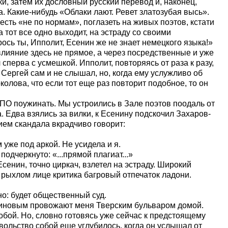
ки, затем их дословный русский перевод и, наконец,
а. Какие-нибудь «Облаки лают. Ревет златозубая высь».
есть «не по нормам», поглазеть на живых поэтов, кстати
а тот все одно выходит, на эстраду со своими
ось ты, Ипполит, Есенин же не знает немецкого языка!»
 влияние здесь не прямое, а через посредственные и уже
ерва с усмешкой. Ипполит, повторяясь от раза к разу,
 Сергей сам и не слышал, но, когда ему услужливо об
олова, что если тот еще раз повторит подобное, то он
ПО поужинать. Мы устроились в Зале поэтов поодаль от
. Едва взялись за вилки, к Есенину подскочил Захаров-
ем скандала вкрадчиво говорит:
 уже под аркой. Не усидела и я.
одчеркнуто: «...прямой плагиат...»
Есенин, точно циркач, взлетел на эстраду. Широкий
На рыхлом лице критика багровый отпечаток ладони.
но: будет общественный суд.
зиновым провожают меня Тверским бульваром домой.
бой. Но, словно готовясь уже сейчас к предстоящему
овольство собой еще углубилось, когда он услышал от