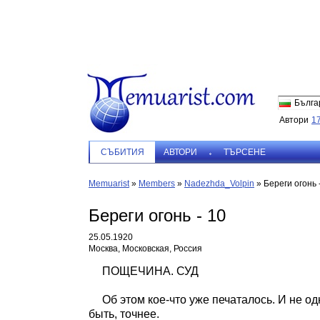
Бълга
Автори
1
СЪБИТИЯ
АВТОРИ
ТЪРСЕНЕ
Memuarist
»
Members
»
Nadezhda_Volpin
»
Береги огонь 
Береги огонь - 10
25.05.1920
Москва, Московская, Россия
ПОЩЕЧИНА. СУД
Об этом кое-что уже печаталось. И не о
быть, точнее.