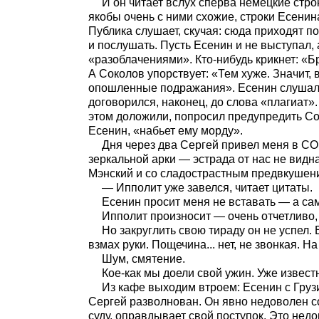
И он читает вслух сперва немецкие стро
якобы очень с ними схожие, строки Есенин
Публика слушает, скучая: сюда приходят по
и послушать. Пусть Есенин и не выступал, 
«разоблачениями». Кто-нибудь крикнет: «Бр
А Соколов упорствует: «Тем хуже. Значит,
опошленные подражания». Есенин слушал сп
договорился, наконец, до слова «плагиат».
этом доложили, попросил предупредить Сок
Есенин, «набьет ему морду».
Дня через два Сергей привел меня в СО
зеркальной арки — эстрада от нас не видна
Мэнский и со сладострастным предвкушени
— Ипполит уже завелся, читает цитаты.
Есенин просит меня не вставать — а сам
Ипполит произносит — очень отчетливо, п
Но закруглить свою тираду он не успел. 
взмах руки. Пощечина... нет, не звонкая. 
Шум, смятение.
Кое-как мы доели свой ужин. Уже извест
Из кафе выходим втроем: Есенин с Гру
Сергей разволнован. Он явно недоволен со
суду, оправдывает свой поступок. Это нед