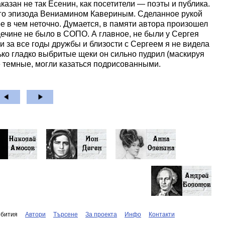
аказан не так Есенин, как посетители — поэты и публика.
ого эпизода Вениамином Кавериным. Сделанное рукой
ое в чем неточно. Думается, в памяти автора произошел
ечине не было в СОПО. А главное, не были у Сергея
 за все годы дружбы и близости с Сергеем я не видела
лько гладко выбритые щеки он сильно пудрил (маскируя
е темные, могли казаться подрисованными.
бития
Автори
Търсене
За проекта
Инфо
Контакти