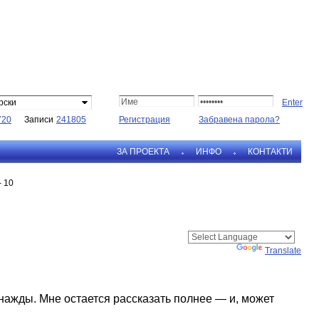
рски
720
Записи
241805
Регистрация
Забравена парола?
ЗА ПРОЕКТА
ИНФО
КОНТАКТИ
- 10
Powered by
Translate
днажды. Мне остается рассказать полнее — и, может