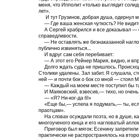
меня, что Ипполит «только выглядит солид
лет».
И тут Грузинов, добрая душа, одернул м
— Где ваша женская чуткость? Не видите
А Сергей храбрился и все доказывал — 
справедливости.
— Не оставлять же безнаказанной наглос
публично извиняться...
И вдруг сам себя перебивает:
— А этот его Рейнер Мария, видно, и вп
Долго ждать суда не пришлось. Происхо
Столики удалены. Зал забит. Я слушала, ст
ней — и почти бок о бок со мной — стоял 
— Каждый на моем месте поступил бы та
И Маяковский, взвесив,— тихо, но очень
— «Я? Ни-ког-да б!»
«Еще бы,— успела я подумать,— ты, есл
праотцам».
На словах осуждали поэта, но в душе, к
многоученого юнца и его нагловатый апло
Приговор был мягок: Есенину запретили
практически не распространялось на второ