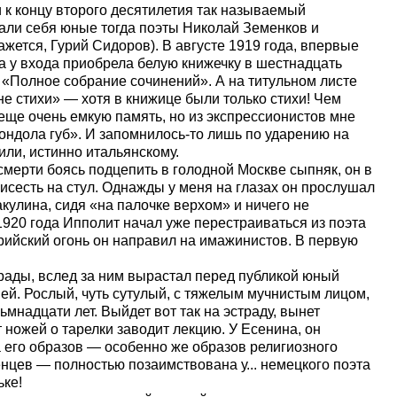
 к концу второго десятилетия так называемый
али себя юные тогда поэты Николай Земенков и
ажется, Гурий Сидоров). В августе 1919 года, впервые
а у входа приобрела белую книжечку в шестнадцать
 «Полное собрание сочинений». А на титульном листе
не стихи» — хотя в книжице были только стихи! Чем
 еще очень емкую память, но из экспрессионистов мне
гондола губ». И запомнилось-то лишь по ударению на
ли, истинно итальянскому.
мерти боясь подцепить в голодной Москве сыпняк, он в
исесть на стул. Однажды у меня на глазах он прослушал
кулина, сидя «на палочке верхом» и ничего не
1920 года Ипполит начал уже перестраиваться из поэта
рийский огонь он направил на имажинистов. В первую
трады, вслед за ним вырастал перед публикой юный
ей. Рослый, чуть сутулый, с тяжелым мучнистым лицом,
ьмнадцати лет. Выйдет вот так на эстраду, вынет
 ножей о тарелки заводит лекцию. У Есенина, он
ма его образов — особенно же образов религиозного
енцев — полностью позаимствована у... немецкого поэта
ьке!