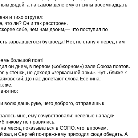
ным дядей, а на самом деле ему от силы восемнадцать
еня и тихо отругал:
, что ли? Он и так расстроен.
скорее себе, чем нам двоим,— что поступил по
ть зарвавшегося буквоеда! Нет, не стану я перед ним
рямь большой поэт!
дил он днем, в первом («обжорном») зале Союза поэтов.
оя у стенки, не доходя «зеркальной арки». Чуть ближе к
Маяковский. До нас долетают слова Есенина:
к же.
 внятно:
и волю дашь руке, чего доброго, отправишь к
азалось мне, ему сочувствовали: нелепые нападки
мб никому не нравились.
 на месяц показываться в СОПО, что, впрочем,
й зал, и Сергей по-прежнему приходил сюда обедать. А