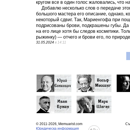
кругом все в один голос жаловались, что н
Добавлю несколько слов о передаче эт
большого мастера его описание, однако, к
некоторый сдвиг. Так, Мариенгофа при пощ
подрисованы брови, подкрашены губы. Да и
на его лице хотя бы следов косметики. То
рыжинку) — отчего и брови его, по природ
31.05.2024
в 14:11
© 2011-2026, Memuarist.com
Съ
Юридическа информация