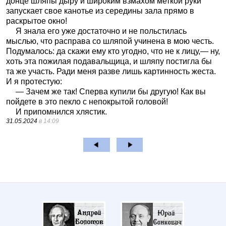
донце шляпы дыру и широким взмахом меткой руки
запускает свое канотье из середины зала прямо в
раскрытое окно!
Я знала его уже достаточно и не польстилась
мыслью, что расправа со шляпой учинена в мою честь.
Подумалось: да скажи ему кто угодно, что не к лицу,— ну,
хоть эта пожилая подавальщица, и шляпу постигла бы
та же участь. Ради меня разве лишь картинность жеста.
И я протестую:
— Зачем же так! Сперва купили бы другую! Как вы
пойдете в это пекло с непокрытой головой!
И припомнился хлястик.
31.05.2024
в 14:09