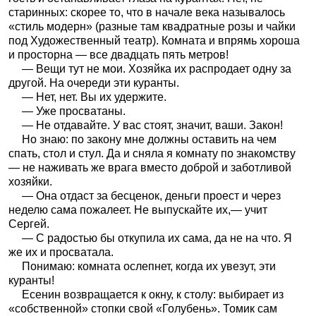
старинных: скорее то, что в начале века называлось
«стиль модерн» (разные там квадратные розы и чайки
под Художественный театр). Комната и впрямь хороша
и просторна — все двадцать пять метров!
— Вещи тут не мои. Хозяйка их распродает одну за
другой. На очереди эти куранты.
— Нет, нет. Вы их удержите.
— Уже просватаны.
— Не отдавайте. У вас стоят, значит, ваши. Закон!
Но знаю: по закону мне должны оставить на чем
спать, стол и стул. Да и сняла я комнату по знакомству
— не наживать же врага вместо доброй и заботливой
хозяйки.
— Она отдаст за бесценок, деньги проест и через
неделю сама пожалеет. Не выпускайте их,— учит
Сергей.
— С радостью бы откупила их сама, да не на что. Я
же их и просватала.
Понимаю: комната ослепнет, когда их увезут, эти
куранты!
Есенин возвращается к окну, к столу: выбирает из
«собственной» стопки свой «Голубень». Томик сам