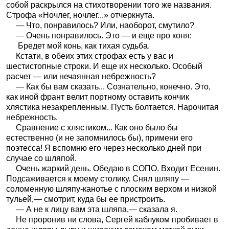
собой раскрылся на стихотворении того же названия.
Строфа «Ночлег, ночлег...» отчеркнута.
— Что, понравилось? Или, наоборот, смутило?
— Очень понравилось. Это — и еще про коня:
Бредет мой конь, как тихая судьба.
Кстати, в обеих этих строфах есть у вас и
шестистопные строки. И еще их несколько. Особый
расчет — или нечаянная небрежность?
— Как бы вам сказать... Сознательно, конечно. Это,
как иной франт велит портному оставить кончик
хлястика незакрепленным. Пусть болтается. Нарочитая
небрежность.
Сравнение с хлястиком... Как оно было бы
естественно (и не запомнилось бы), примени его
поэтесса! Я вспомню его через несколько дней при
случае со шляпой.
Очень жаркий день. Обедаю в СОПО. Входит Есенин.
Подсаживается к моему столику. Снял шляпу —
соломенную шляпу-канотье с плоским верхом и низкой
тульей,— смотрит, куда бы ее пристроить.
— А не к лицу вам эта шляпа,— сказала я.
Не проронив ни слова, Сергей каблуком пробивает в