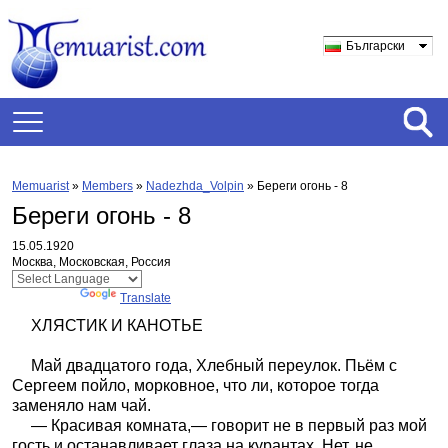
Български
Memuarist
»
Members
»
Nadezhda_Volpin
»
Береги огонь - 8
Береги огонь - 8
15.05.1920
Москва, Московская, Россия
Powered by
Translate
ХЛЯСТИК И КАНОТЬЕ
Май двадцатого года, Хлебный переулок. Пьём с
Сергеем пойло, морковное, что ли, которое тогда
заменяло нам чай.
— Красивая комната,— говорит не в первый раз мой
гость и останавливает глаза на курантах. Нет, не