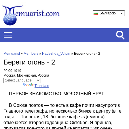
Български
Memuarist
»
Members
»
Nadezhda_Volpin
»
Береги огонь - 2
Береги огонь - 2
20.09.1919
Москва, Московская, Россия
Powered by
Translate
ПЕРВОЕ ЗНАКОМСТВО. МОЛОЧНЫЙ БРАТ
В Союзе поэтов — то есть в кафе почти насупротив
Главного телеграфа, но несколько ближе к центру (в те
годы — Тверская, 18, бывшее кафе «Домино») —
отмечается вторая годовщина Октября. Я пришла,
прихватив кое-кого из друзей «непоэтов» уж очень