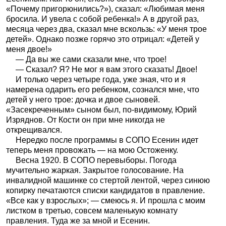
«Почему пригорюнились?»), сказал: «Любимая меня
бросила. И увела с собой ребенка!» А в другой раз,
месяца через два, сказал мне вскользь: «У меня трое
детей». Однако позже горячо это отрицал: «Детей у
меня двое!»
— Да вы же сами сказали мне, что трое!
— Сказал? Я? Не мог я вам этого сказать! Двое!
И только через четыре года, уже зная, что и я
намерена одарить его ребенком, сознался мне, что
детей у него трое: дочка и двое сыновей.
«Засекреченным» сыном был, по-видимому, Юрий
Изряднов. От Кости он при мне никогда не
открещивался.
Нередко после программы в СОПО Есенин идет
теперь меня провожать — на мою Остоженку.
Весна 1920. В СОПО перевыборы. Погода
мучительно жаркая. Закрытое голосование. На
инвалидной машинке со стертой лентой, через синюю
копирку печатаются списки кандидатов в правление.
«Все как у взрослых»; — смеюсь я. И прошла с моим
листком в третью, совсем маленькую комнату
правления. Туда же за мной и Есенин.