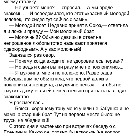
моему столику.
— Не узнаете меня? — спросил.— А мы вроде
знакомы.— И осведомился, кто этот «красивый молодой
человек, что сидел тут сейчас с вами».
— Молодой поэт. Недавно принят в Союз,— ответила
я и ложь и правду.— Мой молочный брат.
— Молочный? Обычно девицы в ответ на
непрошеное любопытство называют приятеля
«двоюродным». А у вас молочный!
Завязался разговор.
— Почему, когда входите, не здороваетесь первая?
— Но ведь и сами вы ни разу мне не поклонились...
— Я мужчина, мне и не положено. Разве ваша
бабушка вам не объясняла, что первой должна
поклониться женщина, а мужчине нельзя — чтобы не
смутить даму, если ей нежелательно признать на людях
знакомство.
Я рассмеялась.
— Боюсь, хорошему тону меня учили не бабушка и не
мама, а старший брат. Тут на первом месте было: не
трусь! не ябедничай!
С этого дня я частенько при встречах беседую с
Есениным. Как-то он, словно бы вскользь (на вопрос