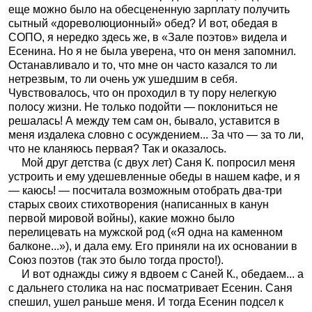
еще можно было на обесцененную зарплату получить
сытный «дореволюционный» обед? И вот, обедая в
СОПО, я нередко здесь же, в «Зале поэтов» видела и
Есенина. Но я не была уверена, что он меня запомнил.
Останавливало и то, что мне он часто казался то ли
нетрезвым, то ли очень уж ушедшим в себя.
Чувствовалось, что он проходил в ту пору нелегкую
полосу жизни. Не только подойти — поклониться не
решалась! А между тем сам он, бывало, уставится в
меня издалека словно с осуждением... За что — за то ли,
что не кланяюсь первая? Так и оказалось.
Мой друг детства (с двух лет) Саня К. попросил меня
устроить и ему удешевленные обеды в нашем кафе, и я
— каюсь! — посчитала возможным отобрать два-три
старых своих стихотворения (написанных в канун
первой мировой войны), какие можно было
перелицевать на мужской род («Я одна на каменном
балконе...»), и дала ему. Его приняли на их основании в
Союз поэтов (так это было тогда просто!).
И вот однажды сижу я вдвоем с Саней К., обедаем... а
с дальнего столика на нас посматривает Есенин. Саня
спешил, ушел раньше меня. И тогда Есенин подсел к