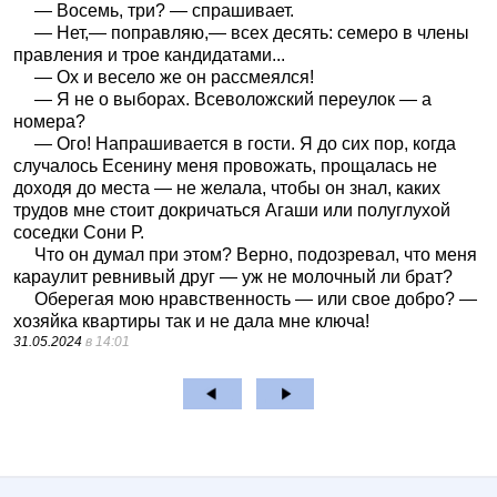
— Восемь, три? — спрашивает.
— Нет,— поправляю,— всех десять: семеро в члены
правления и трое кандидатами...
— Ох и весело же он рассмеялся!
— Я не о выборах. Всеволожский переулок — а
номера?
— Ого! Напрашивается в гости. Я до сих пор, когда
случалось Есенину меня провожать, прощалась не
доходя до места — не желала, чтобы он знал, каких
трудов мне стоит докричаться Агаши или полуглухой
соседки Сони Р.
Что он думал при этом? Верно, подозревал, что меня
караулит ревнивый друг — уж не молочный ли брат?
Оберегая мою нравственность — или свое добро? —
хозяйка квартиры так и не дала мне ключа!
31.05.2024
в 14:01