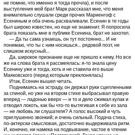
не помню, что именно я тогда прочла), и после
выступления мой брат Марк рассказал мне, что меня
внимательно слушали среди прочих Мариенгоф с
Есениным и оба очень расхваливали. Есенин в те годы
был широко известен, но еще не знаменит. Я попросила
брата показать мне в публике Есенина, брат не захотел.
— Да ты сама узнаешь, он тут постоянно... И не
понимаю, что ты с ним носишься... рядовой поэт, не
слишком искусный...
Да, широкое признание еще не пришло к нему. Но все
же на слова брата я рассмеялась: я-то знала цену
Есенину уже и тогда, хоть и не ставила его выше
Маяковского (перед которым преклонялась)
Итак, Есенин вышел читать.
Поднимаясь на эстраду, он держал руки сцепленными
за спиной, но уже на втором стихе выбрасывал правую
вперед — ладонью вверх — и то и дело сжимал кулак и
отводил локоть, как бы что-то вытягивая к себе из зала
— не любовь ли слушателя? А голос высокий и чуть
приглушенно звонкий; и очень сильный. Подача стиха,
по-актерски смысловая, достаточно выдерживала ритм.
И, конечно, ни намека на подвывание, частое в чтении