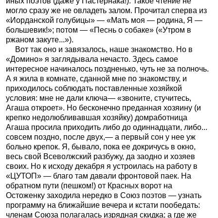
иных поэтов (даже у Пастернака!). Такое чтение не
могло сразу же не овладеть залом. Прочитал сперва из
«Иорданской голубицы» — «Мать моя — родина, Я —
большевик!»; потом — «Песнь о собаке» («Утром в
ржаном закуте...»).
Вот так оно и завязалось, наше знакомство. Но в
«Домино» я заглядывала нечасто. Здесь самое
интересное начиналось поздненько, чуть не за полночь.
А я жила в комнате, сданной мне по знакомству, и
приходилось соблюдать поставленные хозяйкой
условия: мне не дали ключа— «звоните, стучитесь,
Агаша откроет». Но бесконечно преданная хозяину (и
крепко недолюбливавшая хозяйку) домработница
Агаша просила приходить либо до одиннадцати, либо...
совсем поздно, после двух,— а первый сон у нее уж
больно крепок. Я, бывало, пока ее докричусь в окно,
весь свой Всеволжский разбужу, да заодно и хозяев
своих. Но к исходу декабря я устроилась на работу в
«ЦУТОП» — благо там давали фронтовой паек. На
обратном пути (пешком!) от Красных ворот на
Остоженку заходила нередко в Союз поэтов — узнать
программу на ближайшие вечера и кстати пообедать:
членам Союза полагалась изрядная скидка; а где же