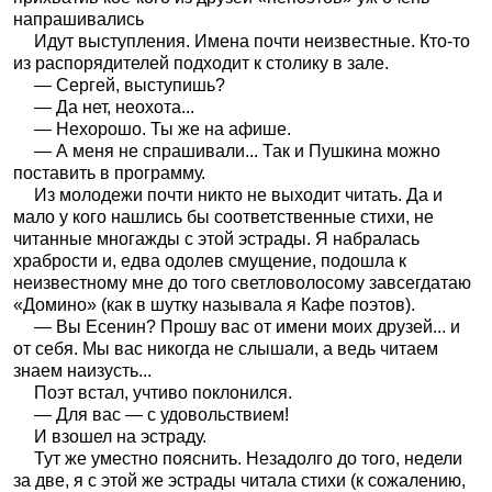
напрашивались
Идут выступления. Имена почти неизвестные. Кто-то
из распорядителей подходит к столику в зале.
— Сергей, выступишь?
— Да нет, неохота...
— Нехорошо. Ты же на афише.
— А меня не спрашивали... Так и Пушкина можно
поставить в программу.
Из молодежи почти никто не выходит читать. Да и
мало у кого нашлись бы соответственные стихи, не
читанные многажды с этой эстрады. Я набралась
храбрости и, едва одолев смущение, подошла к
неизвестному мне до того светловолосому завсегдатаю
«Домино» (как в шутку называла я Кафе поэтов).
— Вы Есенин? Прошу вас от имени моих друзей... и
от себя. Мы вас никогда не слышали, а ведь читаем
знаем наизусть...
Поэт встал, учтиво поклонился.
— Для вас — с удовольствием!
И взошел на эстраду.
Тут же уместно пояснить. Незадолго до того, недели
за две, я с этой же эстрады читала стихи (к сожалению,