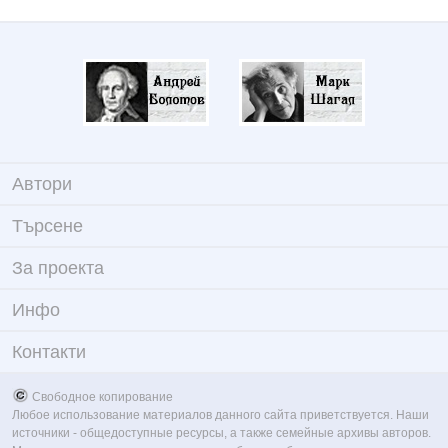
Автори
Търсене
За проекта
Инфо
Контакти
Свободное копирование
Любое использование материалов данного сайта приветствуется. Наши
источники - общедоступные ресурсы, а также семейные архивы авторов.