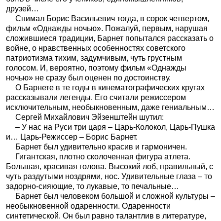
друзей…
Снимал Борис Васильевич тогда, в сорок четвертом,
фильм «Однажды ночью». Пожалуй, первым, нарушая
сложившиеся традиции, Барнет попытался рассказать о
войне, о нравственных особенностях советского
патриотизма тихим, задумчивым, чуть грустным
голосом. И, вероятно, поэтому фильм «Однажды
ночью» не сразу был оценен по достоинству.
О Барнете в те годы в кинематографических кругах
рассказывали легенды. Его считали режиссером
исключительным, необыкновенным, даже гениальным…
Сергей Михайлович Эйзенштейн шутил:
– У нас на Руси три царя – Царь-Колокол, Царь-Пушка
и… Царь-Режиссер – Борис Барнет.
Барнет был удивительно красив и гармоничен.
Гигантская, плотно сколоченная фигура атлета.
Большая, красивая голова. Высокий лоб, правильный, с
чуть раздутыми ноздрями, нос. Удивительные глаза – то
задорно-сияющие, то лукавые, то печальные…
Барнет был человеком большой и сложной культуры –
необыкновенной одаренности. Одаренности
синтетической. Он был равно талантлив в литературе,