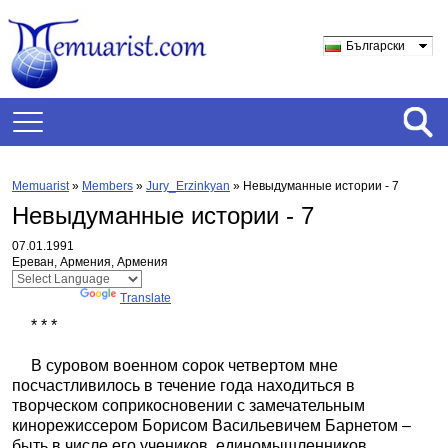
Български
Memuarist
»
Members
»
Jury_Erzinkyan
»
Невыдуманные истории - 7
Невыдуманные истории - 7
07.01.1991
Ереван, Армения, Армения
Powered by
Translate
* * *
В суровом военном сорок четвертом мне
посчастливилось в течение года находиться в
творческом соприкосновении с замечательным
кинорежиссером Борисом Васильевичем Барнетом –
быть в числе его учеников, единомышленников,