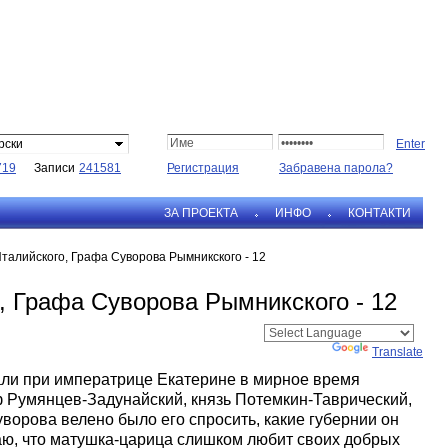
рски
719
Записи
241581
Регистрация
Забравена парола?
ЗА ПРОЕКТА
ИНФО
КОНТАКТИ
талийского, Графа Суворова Рымникского - 12
, Графа Суворова Рымникского - 12
Powered by
Translate
ли при императрице Екатерине в мирное время
аф Румянцев-Задунайский, князь Потемкин-Таврический,
ворова велено было его спросить, какие губернии он
наю, что матушка-царица слишком любит своих добрых