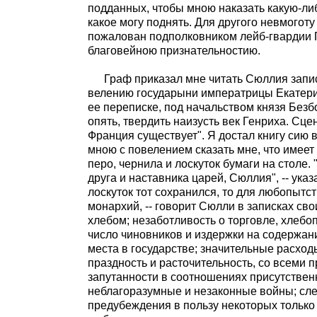
подданных, чтобы мною наказать какую-ли
какое могу поднять. Для другого невмогот
пожалован подполковником лейб-гвардии П
благовейною признательностию.
Граф приказал мне читать Сюллия записк
велению государыни императрицы Екатери
ее переписке, под начальством князя Безбор
опять, твердить наизусть век Генриха. Сц
Франция существует". Я достал книгу сию в
мною с повелением сказать мне, что имеет
перо, чернила и лоскуток бумаги на столе
друга и наставника царей, Сюллия", -- указ
лоскуток тот сохранился, то для любопытс
монархий, -- говорит Сюлли в записках сво
хлебом; незаботливость о торговле, хлебо
число чиновников и издержки на содержани
места в государстве; значительные расход
праздность и расточительность, со всеми
запутанности в соотношениях присутствен
неблагоразумные и незаконные войны; сле
предубеждения в пользу некоторых только