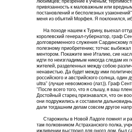
любимцев; презрение к ученым; терпимост
привязанность к маловажным или вредным
постановлений и бесполезных узаконений".
меня из объятий Морфея. Я поклонился, иб
На походе нашем к Турину, выехал отт
королевский генерал-губернатор, граф Се
долговременного служения Сардинскому п
полезному приобретению; тотчас выбежал к
ментором. Покажите мне Италию, сие насл
идти по неизгладимым никогда следам их 
жителей, разделенных между собою разли
ненавистью. Да будет между ими политичес
российского и австрийского солнца, один д
ultra" (лучше невозможно (лат.)). Граф Се
"После всего того, что я слышу, я ваш пле
Достойный старец признавался, что он воо
они подружились и составили дальновидны
дали тогдашним делам совсем другое напр
Старожилы в Новой Ладоге помнят и рас
там полковником Астраханского полка, учр
иждивении выстроил для оного дом, был са