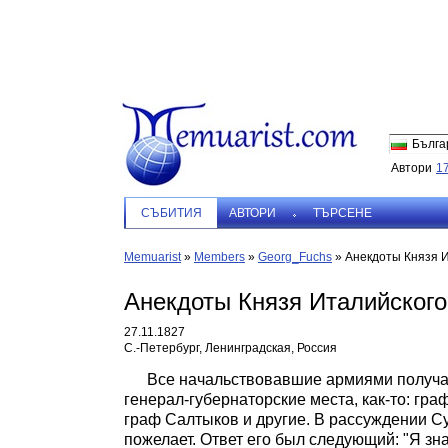
Бълга
Автори
1
СЪБИТИЯ
АВТОРИ
ТЪРСЕНЕ
Memuarist
»
Members
»
Georg_Fuchs
»
Анекдоты Князя И
Анекдоты Князя Италийского
27.11.1827
С.-Петербург, Ленинградская, Россия
Все начальствовавшие армиями получа
генерал-губернаторские места, как-то: гр
граф Салтыков и другие. В рассуждении Су
пожелает. Ответ его был следующий: "Я з