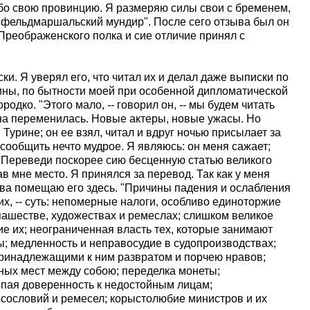
бо свою провинцию. Я размеряю силы свои с бременем,
у фельдмаршальский мундир". После сего отзыва был он
реображенского полка и сие отличие принял с
и. Я уверял его, что читал их и делал даже выписки по
ны, по бытности моей при особенной дипломатической
одко. "Этого мало, -- говорил он, -- мы будем читать
ена переменилась. Новые актеры, новые ужасы. Но
 Турине; он ее взял, читал и вдруг ночью присылает за
 сообщить нечто мудрое. Я являюсь: он меня сажает;
. "Переведи поскорее сию бесценную статью великого
ав мне место. Я принялся за перевод. Так как у меня
тва помещаю его здесь. "Причины падения и ослабления
их, -- суть: непомерные налоги, особливо единоторжие
пашестве, художествах и ремеслах; слишком великое
е их; неограниченная власть тех, которые занимают
ы; медленность и неправосудие в судопроизводствах;
 принадлежащими к ним развратом и порчею нравов;
ных мест между собою; переделка монеты;
пая доверенность к недостойным лицам;
 сословий и ремесел; корыстолюбие министров и их