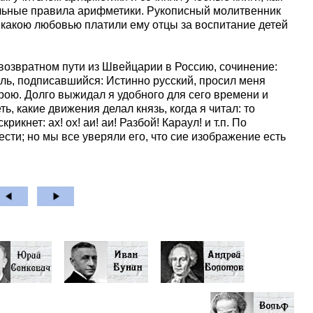
чальные правила арифметики. Рукописный молитвенник
 какою любовью платили ему отцы за воспитание детей
 возвратном пути из Швейцарии в Россию, сочинение:
ль, подписавшийся: Истинно русский, просил меня
ою. Долго выжидал я удобного для сего времени и
ь, какие движения делал князь, когда я читал: то
крикнет: ах! ох! аи! аи! Разбой! Караул! и т.п. По
ести; но мы все уверяли его, что сие изображение есть