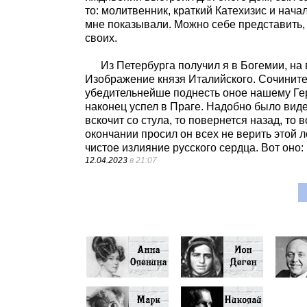
то: молитвенник, краткий Катехизис и на
мне показывали. Можно себе представить,
своих.
Из Петербурга получил я в Богемии, на
Изображение князя Италийского. Сочините
убедительнейше поднесть оное нашему Гер
наконец успел в Праге. Надобно было видет
вскочит со стула, то повернется назад, то вс
окончании просил он всех не верить этой л
чистое излияние русского сердца. Вот оно:
12.04.2023
в 21:07