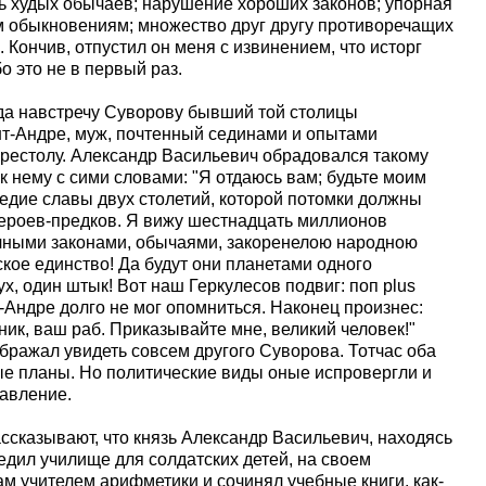
ь худых обычаев; нарушение хороших законов; упорная
 обыкновениям; множество друг другу противоречащих
 Кончив, отпустил он меня с извинением, что исторг
о это не в первый раз.
уда навстречу Суворову бывший той столицы
нт-Андре, муж, почтенный сединами и опытами
рестолу. Александр Васильевич обрадовался такому
 нему с сими словами: "Я отдаюсь вам; будьте моим
едие славы двух столетий, которой потомки должны
героев-предков. Я вижу шестнадцать миллионов
чными законами, обычаями, закоренелою народною
кое единство! Да будут они планетами одного
ух, один штык! Вот наш Геркулесов подвиг: поп plus
нт-Андре долго не мог опомниться. Наконец произнес:
нник, ваш раб. Приказывайте мне, великий человек!"
бражал увидеть совсем другого Суворова. Тотчас оба
е планы. Но политические виды оные испровергли и
авление.
сказывают, что князь Александр Васильевич, находясь
едил училище для солдатских детей, на своем
м учителем арифметики и сочинял учебные книги, как-