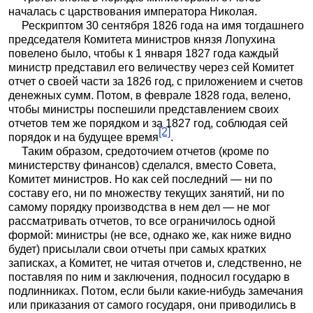
началась с царствования императора Николая.
Рескриптом 30 сентября 1826 года на имя тогдашнего
председателя Комитета министров князя Лопухина
повелено было, чтобы к 1 января 1827 года каждый
министр представил его величеству через сей Комитет
отчет о своей части за 1826 год, с приложением и счетов
денежных сумм. Потом, в феврале 1828 года, велено,
чтобы министры поспешили представлением своих
отчетов тем же порядком и за 1827 год, соблюдая сей
[2]
порядок и на будущее время
.
Таким образом, средоточием отчетов (кроме по
министерству финансов) сделался, вместо Совета,
Комитет министров. Но как сей последний — ни по
составу его, ни по множеству текущих занятий, ни по
самому порядку производства в нем дел — не мог
рассматривать отчетов, то все ограничилось одной
формой: министры (не все, однако же, как ниже видно
будет) присылали свои отчеты при самых кратких
записках, а Комитет, не читая отчетов и, следственно, не
поставляя по ним и заключения, подносил государю в
подлинниках. Потом, если были какие-нибудь замечания
или приказания от самого государя, они приводились в