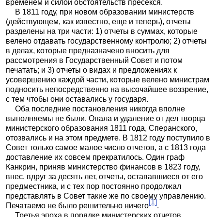
временем и силой обстоятельств пресекся.
В 1811 году, при новом образовании министерств
(действующем, как известно, еще и теперь), отчеты
разделены на три части: 1) отчеты в суммах, которые
велено отдавать государственному контролю; 2) отчеты
в делах, которые предназначено вносить для
рассмотрения в Государственный Совет и потом
печатать; и 3) отчеты о видах и предложениях к
усовершению каждой части, которые велено министрам
подносить непосредственно на высочайшее воззрение,
с тем чтобы они оставались у государя.
Оба последние постановления никогда вполне
выполняемы не были. Опала и удаление от дел творца
министерского образования 1811 года, Сперанского,
отозвались и на этом предмете. В 1812 году поступило в
Совет только самое малое число отчетов, а с 1813 года
доставление их совсем прекратилось. Один граф
Канкрин, приняв министерство финансов в 1823 году,
внес, вдруг за десять лет, отчеты, остававшиеся от его
предместника, и с тех пор постоянно продолжал
представлять в Совет такие же по своему управлению.
[1]
Печатаемо не было решительно ничего
.
Третья эпоха в порядке министерских отчетов