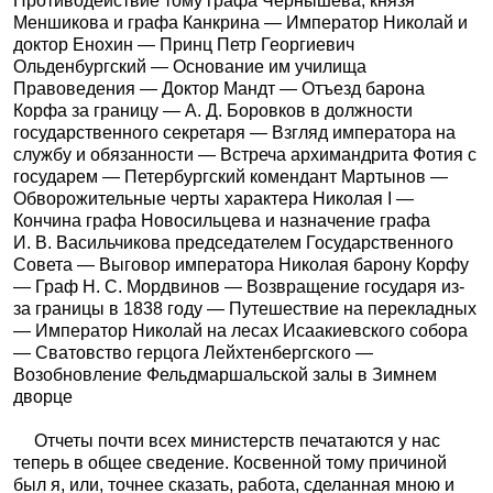
Противодействие тому графа Чернышева, князя
Меншикова и графа Канкрина — Император Николай и
доктор Енохин — Принц Петр Георгиевич
Ольденбургский — Основание им училища
Правоведения — Доктор Мандт — Отъезд барона
Корфа за границу — А. Д. Боровков в должности
государственного секретаря — Взгляд императора на
службу и обязанности — Встреча архимандрита Фотия с
государем — Петербургский комендант Мартынов —
Обворожительные черты характера Николая I —
Кончина графа Новосильцева и назначение графа
И. В. Васильчикова председателем Государственного
Совета — Выговор императора Николая барону Корфу
— Граф Н. С. Мордвинов — Возвращение государя из-
за границы в 1838 году — Путешествие на перекладных
— Император Николай на лесах Исаакиевского собора
— Сватовство герцога Лейхтенбергского —
Возобновление Фельдмаршальской залы в Зимнем
дворце
Отчеты почти всех министерств печатаются у нас
теперь в общее сведение. Косвенной тому причиной
был я, или, точнее сказать, работа, сделанная мною и