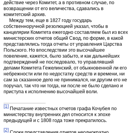
действие через Комитет, а в противном случае, по
возвращении от его величества, сдавались в
комитетский архив.
Между тем, еще в 1827 году государь
собственноручной резолюцией указал, чтобы в
канцелярии Комитета ежегодно составляем был из всех
министерских отчетов общий Свод, по форме, в какой
представлялись тогда отчеты от управления Царства
Польского. Но впоследствии это высочайшее
повеление, кажется, было забыто, и как дальнейших
подтверждений не последовало, то управлявший
делами Комитета Гежелинский, от обыкновенной ли его
небрежности или по недостатку средств и времени, ни
сам за сказанное дело не принимался, ни другим его не
поручал, так что ни тогда, ни после не было сделано и
приступа к исполнению высочайшей воли.
[1]
Печатание известных отчетов графа Кочубея по
министерству внутренних дел относится к эпохе
предыдущей и с 1808 года тоже прекратилось.
[2]
Сроки представления отчетов неоднократно