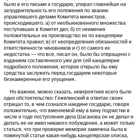
было в его письме к государю, упирал главнейше на
затруднительность его положения по званию
управлявшего делами Комитета министров,
происходившего: а) от необыкновенного множества
поступавших в Комитет дел; б) от неимения
положительных на производство их по канцелярии
Комитета правил; в) от неопределения обязанностей и
ответственности чиновников и г) от самого их
недостатка — что все, писал он, было бы отвращено с
изданием составленного уже для сей канцелярии
подробного положения, которое открыло бы ему
средства заслужить перед государем некоторые
безнамеренные его упущения.
Но важнее, можно сказать, невероятнее всего было
одно обстоятельство: Гежелинский в ответах своих
отрицал то, в чем сознался наедине государю, говоря
положительно, что вменяемой ему в вину подчистки в
числе и годе поступления дела Шаганова он не делал и
делать ее не имел никакого побуждения, а может только
статься, что при проверке мемории замечена была в
помянутой статье какая-нибудь канцелярская описка,