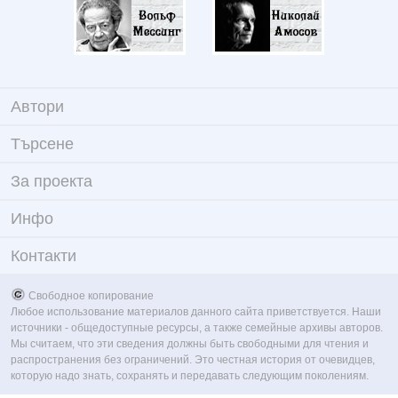
Автори
Търсене
За проекта
Инфо
Контакти
Свободное копирование
Любое использование материалов данного сайта приветствуется. Наши
источники - общедоступные ресурсы, а также семейные архивы авторов.
Мы считаем, что эти сведения должны быть свободными для чтения и
распространения без ограничений. Это честная история от очевидцев,
которую надо знать, сохранять и передавать следующим поколениям.