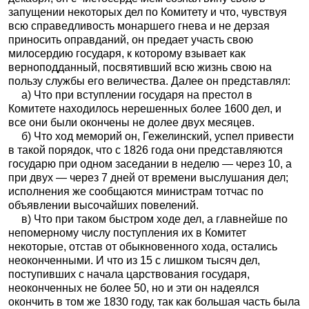
запущении некоторых дел по Комитету и что, чувствуя
всю справедливость монаршего гнева и не дерзая
приносить оправданий, он предает участь свою
милосердию государя, к которому взывает как
верноподданный, посвятивший всю жизнь свою на
пользу службы его величества. Далее он представлял:
а) Что при вступлении государя на престол в
Комитете находилось нерешенных более 1600 дел, и
все они были окончены не долее двух месяцев.
б) Что ход меморий он, Гежелинский, успел привести
в такой порядок, что с 1826 года они представляются
государю при одном заседании в неделю — через 10, а
при двух — через 7 дней от времени выслушания дел;
исполнения же сообщаются министрам тотчас по
объявлении высочайших повелений.
в) Что при таком быстром ходе дел, а главнейше по
непомерному числу поступления их в Комитет
некоторые, отстав от обыкновенного хода, остались
неоконченными. И что из 15 с лишком тысяч дел,
поступивших с начала царствования государя,
неоконченных не более 50, но и эти он надеялся
окончить в том же 1830 году, так как большая часть была