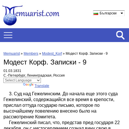
Български
Memuarist
»
Members
»
Modest_Korf
»
Модест Корф. Записки - 9
Модест Корф. Записки - 9
01.03.1831
С.-Петербург, Ленинградская, Россия
Powered by
Translate
3. Суд над Гежелинским. До начала еще этого суда
Гежелинский, содержащийся все время в крепости,
прислал оттуда государю письмо, которое по
высочайшему повелению внесено было на
рассмотрение Комитета.
Гежелинский писал, что, представ пред государя 22
декабря, он с чистосердечием сознал вину свою в