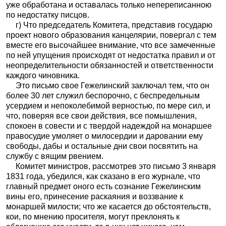
уже обработана и оставалась только непереписанною
по недостатку писцов.
г) Что председатель Комитета, представив государю
проект нового образования канцелярии, повергал с тем
вместе его высочайшее внимание, что все замеченные
по ней упущения происходят от недостатка правил и от
неопределительности обязанностей и ответственности
каждого чиновника.
Это письмо свое Гежелинский заключал тем, что он
более 30 лет служил беспорочно, с беспредельным
усердием и непоколебимой верностью, по мере сил, и
что, поверяя все свои действия, все помышления,
спокоен в совести и с твердой надеждой на монаршее
правосудие умоляет о милосердии и даровании ему
свободы, дабы и остальные дни свои посвятить на
службу с вящим рвением.
Комитет министров, рассмотрев это письмо 3 января
1831 года, убедился, как сказано в его журнале, что
главный предмет оного есть сознание Гежелинским
вины его, принесение раскаяния и воззвание к
монаршей милости; что же касается до обстоятельств,
кои, по мнению просителя, могут преклонять к