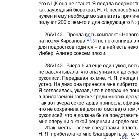
его в ЦК она не станет. Я подала ведомос
как заурядный бюрократ, Н. Я. неспособна п
нужен и ему необходимо заплатить прилично
получит 200 с чем-то и для следующего № р
26/VI 43
. Прочла весь комплект «Нового 
[1]
на поэму Кирсанова
. Я не поклонница э
для подростков годится – и в ней есть не
Инбер, Алигер совсем плохи.
28/VI 43.
Вчера был еще один укол, весь
не рассчитывала, что она унизится до
служ
рукописи. Передавая их мне, Н. Я. иногда 
устно. На днях она принесла мне либретт
Я согласилась, указав, что в операх не по
в прилагаемой записке среди многих дел уп
Так вот вчера секретарша принесла официа
что не сохранила ее для потомства) о том, 
рукописей, что я должна была представит
мне оперу ни о какой рецензии и среде он
Итак, месть – всеми средствами, вплот
Н. Я. прибегала ко мне благодарить за то, 
[3]