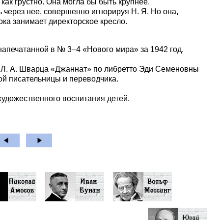
, как грустно. Она могла бы быть крупнее.
ь через нее, совершенно игнорируя Н. Я. Но она,
ока занимает директорское кресло.
напечатанной в № 3–4 «Нового мира» за 1942 год.
е Л. А. Шварца «Джаннат» по либретто Эди Семеновны
кой писательницы и переводчика.
художественного воспитания детей.