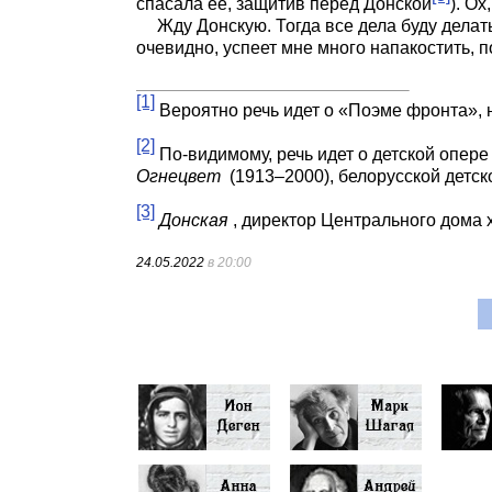
спасала ее, защитив перед Донской
). Ох
Жду Донскую. Тогда все дела буду делат
очевидно, успеет мне много напакостить, п
[1]
Вероятно речь идет о «Поэме фронта», 
[2]
По-видимому, речь идет о детской опер
Огнецвет
(1913–2000), белорусской детс
[3]
Донская
, директор Центрального дома 
24.05.2022
в 20:00