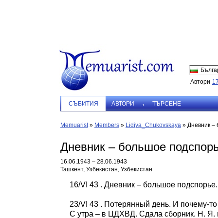
Бълга
Автори
1
СЪБИТИЯ
АВТОРИ
ТЪРСЕНЕ
Memuarist
»
Members
»
Lidiya_Chukovskaya
»
Дневник –
Дневник – большое подспор
16.06.1943 – 28.06.1943
Ташкент, Узбекистан, Узбекистан
16/VI 43
. Дневник – большое подспорье.
23/VI 43
. Потерянный день. И почему-то
С утра – в ЦДХВД. Сдала сборник. Н. Я.