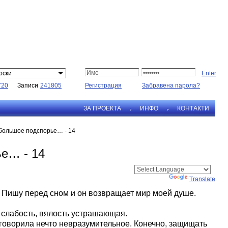
рски
720
Записи
241805
Регистрация
Забравена парола?
ЗА ПРОЕКТА
ИНФО
КОНТАКТИ
 большое подспорье… - 14
ье… - 14
Powered by
Translate
 Пишу перед сном и он возвращает мир моей душе.
 слабость, вялость устрашающая.
 говорила нечто невразумительное. Конечно, защищать