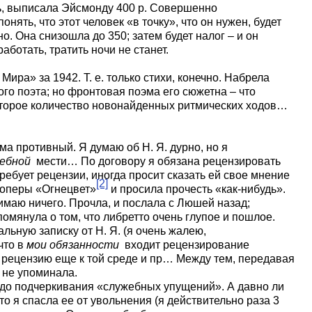
ть, выписала Эйсмонду 400 р. Совершенно
онять, что этот человек «в точку», что он нужен, будет
. Она снизошла до 350; затем будет налог – и он
аботать, тратить ночи не станет.
Мира» за 1942. Т. е. только стихи, конечно. Набрела
того поэта; но фронтовая поэма его сюжетна – что
которое количество новонайденных ритмических ходов…
ма противный. Я думаю об Н. Я. дурно, но я
ебной
мести… По договору я обязана рецензировать
требует рецензии, иногда просит сказать ей свое мнение
[2]
о оперы «Огнецвет»
и просила прочесть «как-нибудь».
нимаю ничего. Прочла, и послала с Люшей назад;
омянула о том, что либретто очень глупое и пошлое.
льную записку от Н. Я. (я очень жалею,
что в
мои обязанности
входит рецензирование
ь рецензию еще к той среде и пр… Между тем, передавая
а не упоминала.
ь до подчеркивания «служебных упущений». А давно ли
что я спасла ее от увольнения (я действительно раза 3