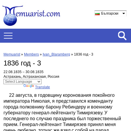
Български
Memuarist
»
Members
»
Ivan_Blaramberg
»
1836 год - 3
1836 год - 3
22.08.1835 – 30.08.1835
Астрахань, Астраханская, Россия
Powered by
Translate
22 августа, в годовщину коронования покойного
императора Николая, я представился коменданту
города полковнику барону Ребиндеру и военному
губернатору генерал-лейтенанту Тимирязеву. У
последнего по случаю праздника был торжественный
прием. Генерал-лейтенант Тимирязев принял меня
очень любезно, тотчас же взял с собой на парад,