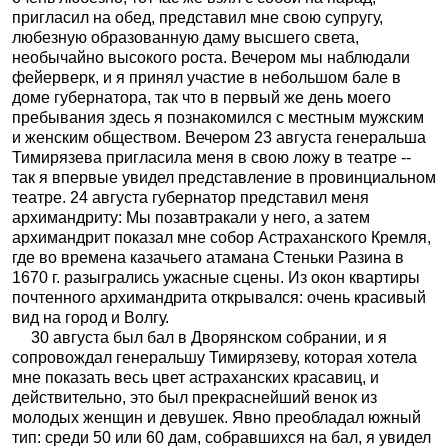
пригласил на обед, представил мне свою супругу,
любезную образованную даму высшего света,
необычайно высокого роста. Вечером мы наблюдали
фейерверк, и я принял участие в небольшом бале в
доме губернатора, так что в первый же день моего
пребывания здесь я познакомился с местным мужским
и женским обществом. Вечером 23 августа генеральша
Тимирязева пригласила меня в свою ложу в театре --
так я впервые увидел представление в провинциальном
театре. 24 августа губернатор представил меня
архимандриту: Мы позавтракали у него, а затем
архимандрит показал мне собор Астраханского Кремля,
где во времена казачьего атамана Стеньки Разина в
1670 г. разыгрались ужасные сцены. Из окон квартиры
почтенного архимандрита открывался: очень красивый
вид на город и Волгу.
30 августа был бал в Дворянском собрании, и я
сопровождал генеральшу Тимирязеву, которая хотела
мне показать весь цвет астраханских красавиц, и
действительно, это был прекраснейший венок из
молодых женщин и девушек. Явно преобладал южный
тип: среди 50 или 60 дам, собравшихся на бал, я увидел