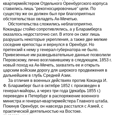
квартирмейстером Отдельного Оренбургского корпуса
ставились лишь "рекогносцировочные" цели. По
существу же он должен был при благоприятных
обстоятельствах овладеть Ак-Мечетью.
Обстоятельства сложились неблагоприятно.
Кокандцы стойко сопротивлялись, а у Бларамберга
оказалось недостаточно сил. В итоге он смог лишь
разрушить некоторые укрепления, а также две мелкие
соседние крепостцы и вернулся в Оренбург. Но
претензий к нему у генерал-губернатора не было.
Привезенные им разведывательные данные позволили
Перовскому, лично возглавившему в следующем, 1853 г.
новый поход на Ак-Мечеть, захватить ее и открыть
царским войскам дорогу для широкого продвижения в
дальнейшем в глубь Средней Азии.
За отличия в военных действиях против Коканда И.
Ф. Бларамберг был в октябре 1852 г. произведен в
генерал-майоры, а через три года (декабрь 1855 г.)
переведен в Петербург в распоряжение военного
министра и генерал-квартирмейстера Главного штаба.
Покинув Оренбург, он навсегда расстался с Азией, с
практической деятельностью на Востоке.