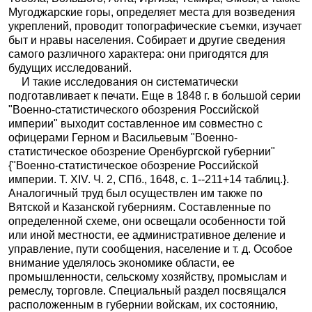
Мугоджарские горы, определяет места для возведения
укреплений, проводит топографические съемки, изучает
быт и нравы населения. Собирает и другие сведения
самого различного характера: они пригодятся для
будущих исследований.
И такие исследования он систематически
подготавливает к печати. Еще в 1848 г. в большой серии
"Военно-статистического обозрения Российской
империи" выходит составленное им совместно с
офицерами Герном и Васильевым "Военно-
статистическое обозрение Оренбургской губернии"
{"Военно-статистическое обозрение Российской
империи. Т. XIV. Ч. 2, СПб., 1648, с. 1--211+14 таблиц.}.
Аналогичный труд был осуществлен им также по
Вятской и Казанской губерниям. Составленные по
определенной схеме, они освещали особенности той
или иной местности, ее административное деление и
управление, пути сообщения, население и т. д. Особое
внимание уделялось экономике области, ее
промышленности, сельскому хозяйству, промыслам и
ремеслу, торговле. Специальный раздел посвящался
расположенным в губернии войскам, их состоянию,