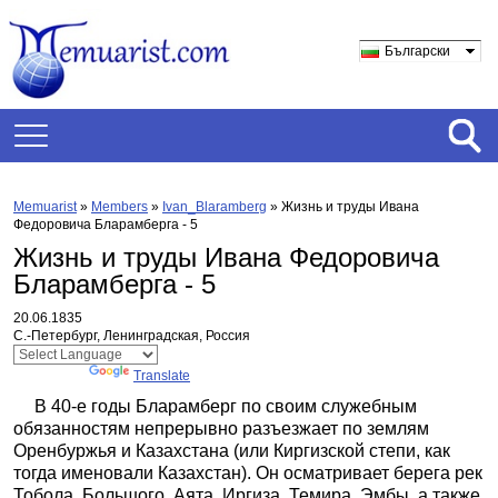
Български
Memuarist
»
Members
»
Ivan_Blaramberg
»
Жизнь и труды Ивана
Федоровича Бларамберга - 5
Жизнь и труды Ивана Федоровича
Бларамберга - 5
20.06.1835
С.-Петербург, Ленинградская, Россия
Powered by
Translate
В 40-е годы Бларамберг по своим служебным
обязанностям непрерывно разъезжает по землям
Оренбуржья и Казахстана (или Киргизской степи, как
тогда именовали Казахстан). Он осматривает берега рек
Тобола, Большого, Аята, Иргиза, Темира, Эмбы, а также