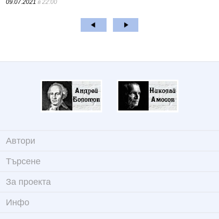
09.07.2021
в 22:00
Автори
Търсене
За проекта
Инфо