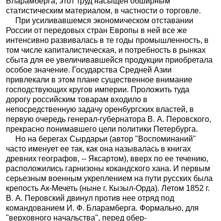
Бларамберга, этот труд насыщен обширным
статистическим материалом, в частности о торговле.
При усиливавшемся экономическом отставании
России от передовых стран Европы в ней все же
интенсивно развивалась в те годы промышленность, в
том числе капиталистическая, и потребность в рынках
сбыта для ее увеличивавшейся продукции приобретала
особое значение. Государства Средней Азии
привлекали в этом плане существенное внимание
господствующих кругов империи. Проложить туда
дорогу российским товарам входило в
непосредственную задачу оренбургских властей, в
первую очередь генерал-губернатора В. А. Перовского,
прекрасно понимавшего цели политики Петербурга.
Но на берегах Сырдарьи (автор "Воспоминаний"
часто именует ее так, как она называлась в книгах
древних географов, -- Яксартом), вверх по ее течению,
расположились гарнизоны кокандского хана. И первым
серьезным военным укреплением на пути русских была
крепость Ак-Мечеть (ныне г. Кызыл-Орда). Летом 1852 г.
В. А. Перовский двинул против нее отряд под
командованием И. Ф. Бларамберга. Формально, для
"верховного начальства", перед обер-