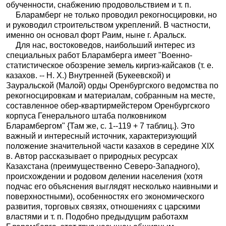
обученности, снабжению продовольствием и т. п.
Бларамберг не только проводил рекогносцировки, но
и руководил строительством укреплений. В частности,
именно он основал форт Раим, ныне г. Аральск.
Для нас, востоковедов, наибольший интерес из
специальных работ Бларамберга имеет "Военно-
статистическое обозрение земель киргиз-кайсаков (т. е.
казахов. -- Н. Х.) Внутренней (Букеевской) и
Зауральской (Малой) орды Оренбургского ведомства по
рекогносцировкам и материалам, собранным на месте,
составленное обер-квартирмейстером Оренбургского
корпуса Генерального штаба полковником
Бларамбергом" {Там же, с. 1--119 + 7 таблиц.}. Это
важный и интересный источник, характеризующий
положение значительной части казахов в середине XIX
в. Автор рассказывает о природных ресурсах
Казахстана (преимущественно Северо-Западного),
происхождении и родовом делении населения (хотя
подчас его объяснения выглядят несколько наивными и
поверхностными), особенностях его экономического
развития, торговых связях, отношениях с царскими
властями и т. п. Подобно предыдущим работахм