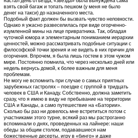
настал день отъезда, «звезда» была вынуждена сама
взять свой багаж и топать пешком (у меня не было
денег на такси) до назначенного места.
Подобный факт должен бы вызвать чувство неловкости.
Однако я ужасно развеселилась при виде огорченно-
изумленной мины на лице привратника. Так, обладая
чуточкой юмора и элементарным пониманием иерархии
ценностей, можно рассматривать подобные ситуации с
философской точки зрения и не видеть в них причин для
огорчения. Впрочем, я была лишь гостем в этом чужом
мире. Постоянно помнила, что через несколько дней или
недель вернусь домой, к более важным для меня
проблемам.
Не могу не вспомнить при случае о самых приятных
зарубежных гастролях – поездке с группой в тридцать
человек в США и Канаду. Собственно, должна заметить
сразу, что я имею в виду не пребывание на территории
США и Канады, а само путешествие на «Батории».
Сколько бы раз ни довелось мне встретиться потом с
участниками этого турне, всякий раз мы растроганно
вспоминали о днях, проведенных на лайнере: наши
обеды за общим столом, подававшиеся нам
божественные десерты, игру в «бинго» и даже