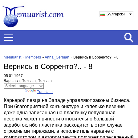
Български
Memuarist
»
Members
»
Anna_German
»
Вернись в Сорренто?.. - 8
Вернись в Сорренто?.. - 8
05.01.1967
Варшава, Польша, Польша
Powered by
Translate
Карьерой певца на Западе управляют законы бизнеса.
При благоприятной конъюнктуре и капельке везения
даже одна записанная на пластинку популярная
песенка может принести относительно большой
заработок, ибо пластинка расходится в этом случае
огромными тиражами, а исполнитель наравне с
композитором и автором текста получает определенный