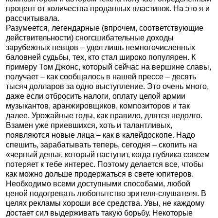
процент от количества проданных пластинок. На это я и
рассчитывала.
Разумеется, легендарные (впрочем, соответствующие
действительности) сногсшибательные доходы
зарубежных певцов – удел лишь немногочисленных
баловней судьбы, тех, кто стал широко популярен. К
примеру Том Джонс, который сейчас на вершине славы,
получает – как сообщалось в нашей прессе – десять
тысяч долларов за одно выступление. Это очень много,
даже если отбросить налоги, оплату целой армии
музыкантов, аранжировщиков, композиторов и так
далее. Урожайные годы, как правило, длятся недолго.
Взамен уже приевшихся, хоть и талантливых,
появляются новые лица – как в калейдоскопе. Надо
спешить, зарабатывать теперь, сегодня – скопить на
«черный день», который наступит, когда публика совсем
потеряет к тебе интерес. Поэтому делается все, чтобы
как можно дольше продержаться в свете юпитеров.
Необходимо всеми доступными способами, любой
ценой подогревать любопытство зрителя-слушателя. В
целях рекламы хороши все средства. Увы, не каждому
достает сил выдерживать такую борьбу. Некоторые