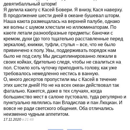
девятибалльный шторм!
Я делила каюту с Касей Бовери. Я внизу, Кася наверху.
В продолжение шести дней в океане бушевал шторм.
Наша каюта размещалась на верхней палубе, однако
же волны с шумом хлестали но иллюминаторам. По
каюте летали разнообразные предметы: баночки с
кремом, духи (до того тщательно расставленные перед
зеркалом), книжки, туфли, стулья – все, что не было
привинчено к полу. Увы, поддерживать порядок нам
было не под силу. Мы дисциплинированно лежали в
своих койках, бдительно следя, чтобы не свалиться на
пол. Стоило хоть чуточку приподнять голову, как уже
требовалось немедленно нестись в ванную.
О, много десертов пропустили мы с Касей в течение
этих шести дней! Но не на всех океан действовал так
фатально. Кажется, даже в тех случаях, когда
большинство мест в салоне пустовало, туда регулярно и
пунктуально являлись пан Владислав и пан Люциан. И
вовсе не ради светского общения. Оба отличались
неизменно чудным аппетитом.
17.11.2020
в 21:48