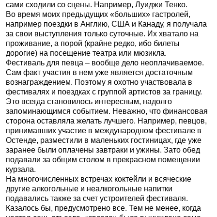
сами сходили со сцены. Например, Луиджи Тенко.
Во время моих предыдущих «больших» гастролей,
например поездки в Англию, США и Канаду, я получала
за свои выступления только суточные. Их хватало на
проживание, а порой (крайне редко, ибо билеты
дорогие) на посещение театра или мюзикла.
Фестиваль для певца – вообще дело неоплачиваемое.
Сам факт участия в нем уже является достаточным
вознаграждением. Поэтому я охотно участвовала в
фестивалях и поездках с группой артистов за границу.
Это всегда становилось интересным, надолго
запоминающимся событием. Неважно, что финансовая
сторона оставляла желать лучшего. Например, певцов,
принимавших участие в международном фестивале в
Остенде, разместили в маленьких гостиницах, где уже
заранее были оплачены завтраки и ужины. Зато обед
подавали за общим столом в прекрасном помещении
курзала.
На многочисленных встречах коктейли и всяческие
другие алкогольные и неалкогольные напитки
подавались также за счет устроителей фестиваля.
Казалось бы, предусмотрено все. Тем не менее, когда