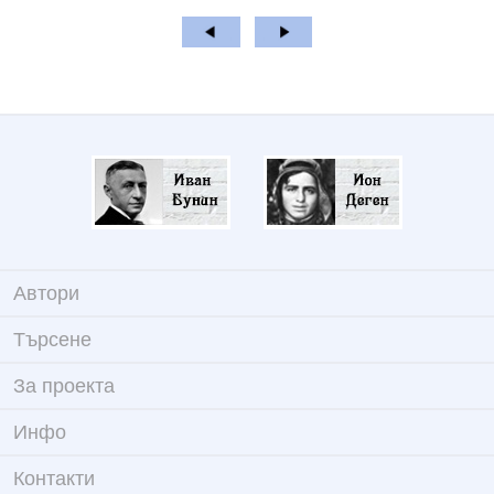
Автори
Търсене
За проекта
Инфо
Контакти