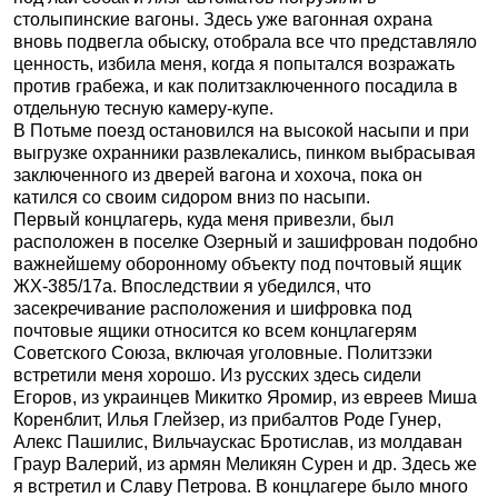
столыпинские вагоны. Здесь уже вагонная охрана
вновь подвегла обыску, отобрала все что представляло
ценность, избила меня, когда я попытался возражать
против грабежа, и как политзаключенного посадила в
отдельную тесную камеру-купе.
В Потьме поезд остановился на высокой насыпи и при
выгрузке охранники развлекались, пинком выбрасывая
заключенного из дверей вагона и хохоча, пока он
катился со своим сидором вниз по насыпи.
Первый концлагерь, куда меня привезли, был
расположен в поселке Озерный и зашифрован подобно
важнейшему оборонному объекту под почтовый ящик
ЖХ-385/17а. Впоследствии я убедился, что
засекречивание расположения и шифровка под
почтовые ящики относится ко всем концлагерям
Советского Союза, включая уголовные. Политзэки
встретили меня хорошо. Из русских здесь сидели
Егоров, из украинцев Микитко Яромир, из евреев Миша
Коренблит, Илья Глейзер, из прибалтов Роде Гунер,
Алекс Пашилис, Вильчаускас Бротислав, из молдаван
Граур Валерий, из армян Меликян Сурен и др. Здесь же
я встретил и Славу Петрова. В концлагере было много