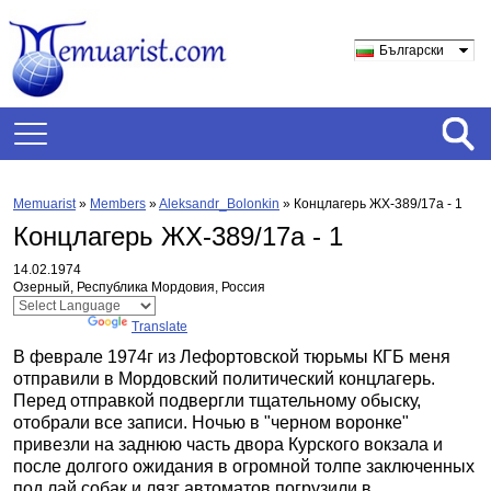
Български
Memuarist
»
Members
»
Aleksandr_Bolonkin
»
Концлагерь ЖХ-389/17а - 1
Концлагерь ЖХ-389/17а - 1
14.02.1974
Озерный, Республика Мордовия, Россия
Powered by
Translate
В феврале 1974г из Лефортовской тюрьмы КГБ меня
отправили в Мордовский политический концлагерь.
Перед отправкой подвергли тщательному обыску,
отобрали все записи. Ночью в "черном воронке"
привезли на заднюю часть двора Курского вокзала и
после долгого ожидания в огромной толпе заключенных
под лай собак и лязг автоматов погрузили в